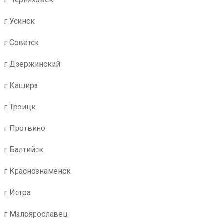
г Усинск
г Советск
г Дзержинский
г Кашира
г Троицк
г Протвино
г Балтийск
г Краснознаменск
г Истра
г Малоярославец