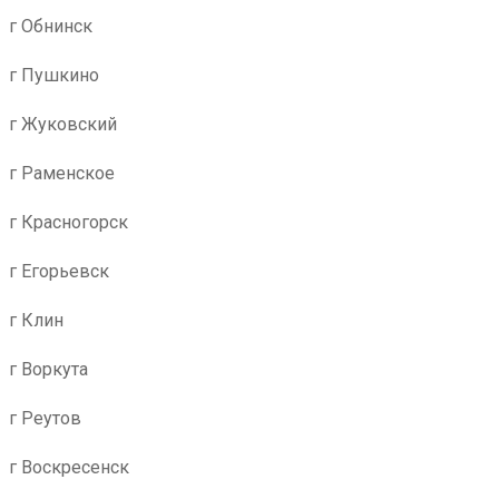
г Обнинск
г Пушкино
г Жуковский
г Раменское
г Красногорск
г Егорьевск
г Клин
г Воркута
г Реутов
г Воскресенск