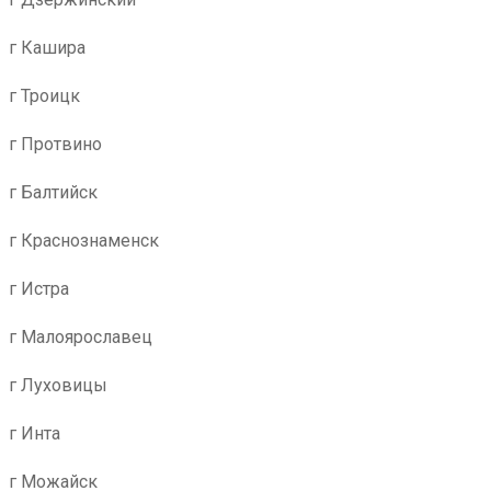
г Кашира
г Троицк
г Протвино
г Балтийск
г Краснознаменск
г Истра
г Малоярославец
г Луховицы
г Инта
г Можайск