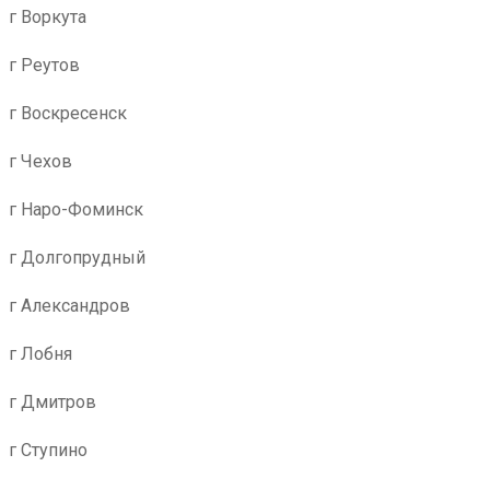
г Воркута
г Реутов
г Воскресенск
г Чехов
г Наро-Фоминск
г Долгопрудный
г Александров
г Лобня
г Дмитров
г Ступино