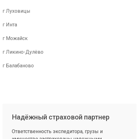
г Луховицы
г Инта
г Можайск
г Ликино-Дулёво
г Балабаново
Надёжный страховой партнер
Ответственность экспедитора, грузы и
имущество застрахованы надежными