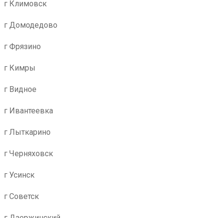
г Климовск
г Домодедово
г Фрязино
г Кимры
г Видное
г Ивантеевка
г Лыткарино
г Черняховск
г Усинск
г Советск
г Дзержинский