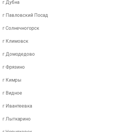
г Дубна
г Павловский Посад
г Солнечногорск
г Климовск
г Домодедово
г Фрязино
г Кимры
г Видное
г Ивантеевка
г Лыткарино
г Черняховск