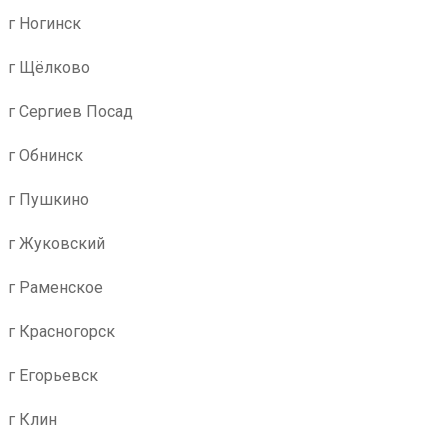
г Ногинск
г Щёлково
г Сергиев Посад
г Обнинск
г Пушкино
г Жуковский
г Раменское
г Красногорск
г Егорьевск
г Клин