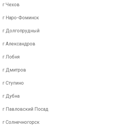
г Чехов
г Наро-Фоминск
г Долгопрудный
г Александров
г Лобня
г Дмитров
г Ступино
г Дубна
г Павловский Посад
г Солнечногорск