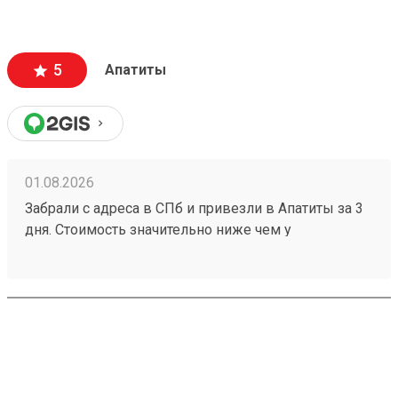
оформляют и выдают быстро. Советую всем!
5
Апатиты
01.08.2026
Забрали с адреса в СПб и привезли в Апатиты за 3
дня. Стоимость значительно ниже чем у
конкурентов. Нет очередей на выдаче . Своя
эстакада. В общем теперь работаю только с этой
компанией! Номер заказа 260691900.