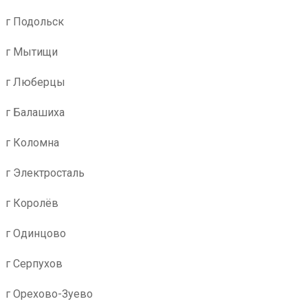
г Подольск
г Мытищи
г Люберцы
г Балашиха
г Коломна
г Электросталь
г Королёв
г Одинцово
г Серпухов
г Орехово-Зуево