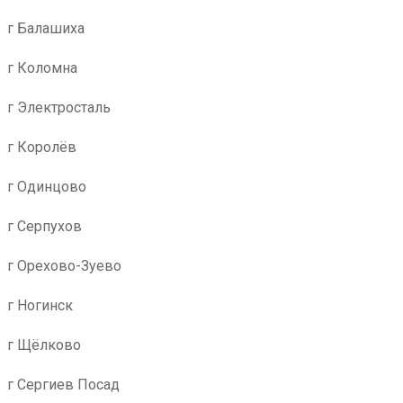
г Балашиха
г Коломна
г Электросталь
г Королёв
г Одинцово
г Серпухов
г Орехово-Зуево
г Ногинск
г Щёлково
г Сергиев Посад