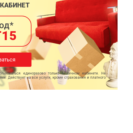
 КАБИНЕТ
од*
T15
ваться
льзоваться единоразово только в личном кабинете. Не
ми. Действует на все услуги, кроме страхования и платного