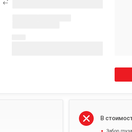
В стоимост
Забор груза