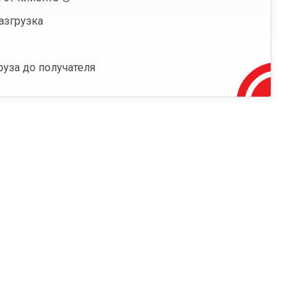
азгрузка
руза до получателя