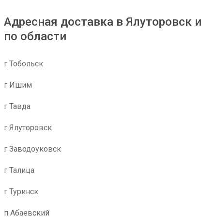
Адресная доставка в Ялуторовск и
по области
г Тобольск
г Ишим
г Тавда
г Ялуторовск
г Заводоуковск
г Талица
г Туринск
п Абаевский