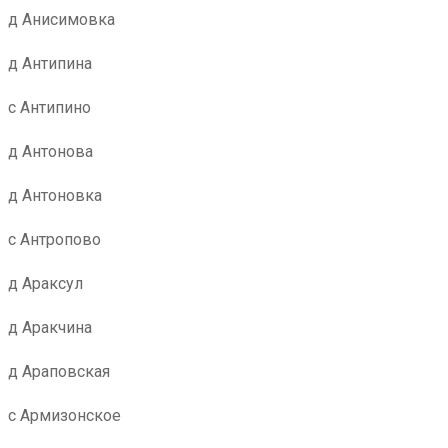
д Анисимовка
д Антипина
с Антипино
д Антонова
д Антоновка
с Антропово
д Араксул
д Аракчина
д Араповская
с Армизонское