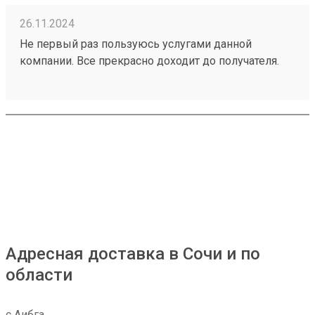
26.11.2024
Не первый раз пользуюсь услугами данной
компании. Все прекрасно доходит до получателя.
Спасибо большое девушке, которая занимается
оформлением, все расскажет , покажет.... Очереди
по минимуму. Расположение офиса немного
неудобное, так как подъездная дорога одна -через
Гастелло, которая постоянно днем находится в
заторе. Заказ 241026482
Адресная доставка в Сочи и по
области
с Аибга