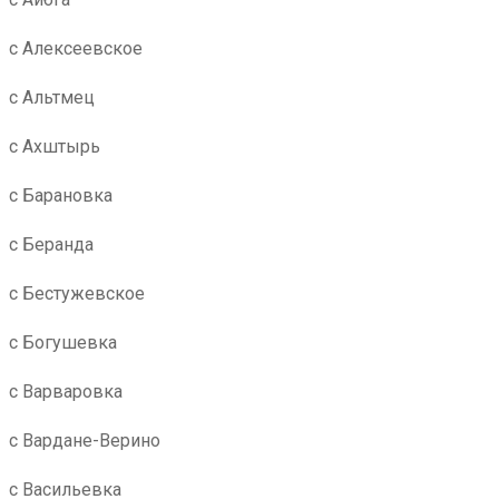
с Алексеевское
с Альтмец
с Ахштырь
с Барановка
с Беранда
с Бестужевское
с Богушевка
с Варваровка
с Вардане-Верино
с Васильевка