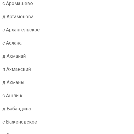
с Аромашево
д Артамонова
с Архангельское
с Аслана
д Ахманай
п Ахманский
д Ахманы
с Ашлык
д Бабандина
с Баженовское