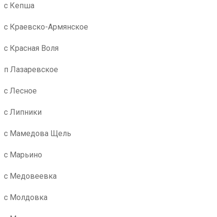
с Кепша
с Краевско-Армянское
с Красная Воля
п Лазаревское
с Лесное
с Липники
с Мамедова Щель
с Марьино
с Медовеевка
с Молдовка