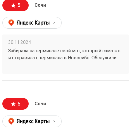
5
Сочи
30.11.2024
Забирала на терминале свой мот, который сама же
и отправила с терминала в Новосибе. Обслужили
быстро. Мот приехал целый и невредимый.
Тщательно упакованный. Весьмартшрут
отслеживала его перемещение по треку.
Сотрудники компании разрешили мне повозиться с
мотом под крышей терминала в сторонке перед
стартом в мотопутешествие, за что отдельная им
5
Сочи
благодарность :) Поедем обязательно с компанией
еще. Номер заказа 240842139