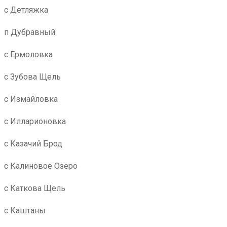
с Детляжка
п Дубравный
с Ермоловка
с Зубова Щель
с Измайловка
с Илларионовка
с Казачий Брод
с Калиновое Озеро
с Каткова Щель
с Каштаны