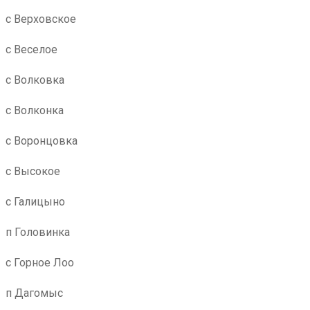
с Верховское
с Веселое
с Волковка
с Волконка
с Воронцовка
с Высокое
с Галицыно
п Головинка
с Горное Лоо
п Дагомыс