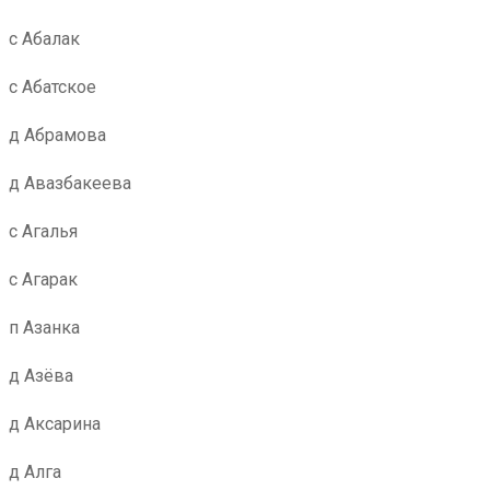
с Абалак
с Абатское
д Абрамова
д Авазбакеева
с Агалья
с Агарак
п Азанка
д Азёва
д Аксарина
д Алга