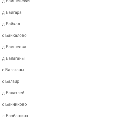
д Баишевская
д Байгара
д Байкал
с Байкалово
д Бакшеева
д Балаганы
с Балаганы
с Балаир
д Балахлей
с Банниково
д Барбашина