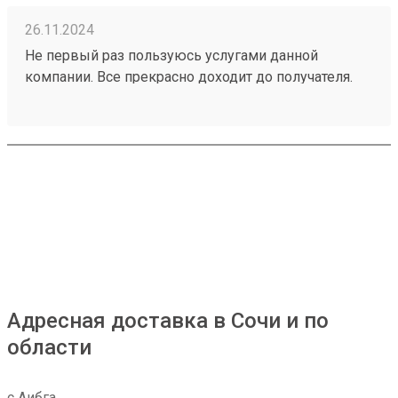
26.11.2024
Не первый раз пользуюсь услугами данной
компании. Все прекрасно доходит до получателя.
Спасибо большое девушке, которая занимается
оформлением, все расскажет , покажет.... Очереди
по минимуму. Расположение офиса немного
неудобное, так как подъездная дорога одна -через
Гастелло, которая постоянно днем находится в
заторе. Заказ 241026482
Адресная доставка в Сочи и по
области
с Аибга