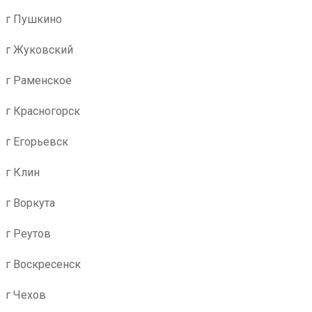
г Пушкино
г Жуковский
г Раменское
г Красногорск
г Егорьевск
г Клин
г Воркута
г Реутов
г Воскресенск
г Чехов