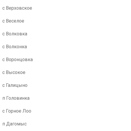
с Верховское
с Веселое
с Волковка
с Волконка
с Воронцовка
с Высокое
с Галицыно
п Головинка
с Горное Лоо
п Дагомыс