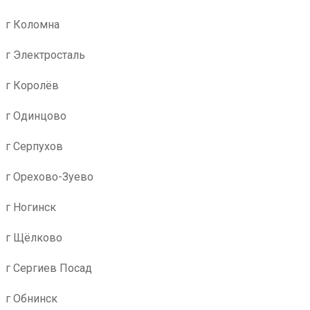
г Коломна
г Электросталь
г Королёв
г Одинцово
г Серпухов
г Орехово-Зуево
г Ногинск
г Щёлково
г Сергиев Посад
г Обнинск