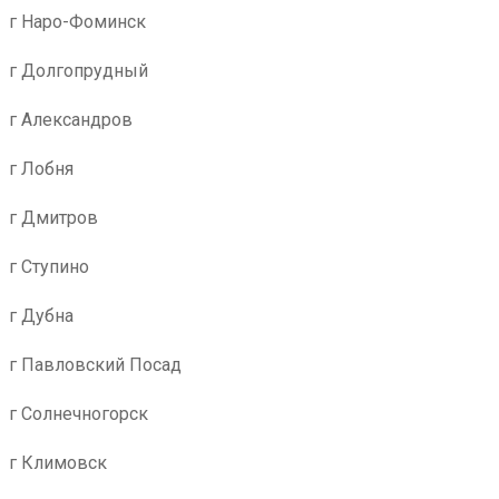
г Наро-Фоминск
г Долгопрудный
г Александров
г Лобня
г Дмитров
г Ступино
г Дубна
г Павловский Посад
г Солнечногорск
г Климовск