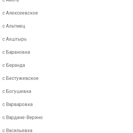
с Алексеевское
с Альтмец
с Ахштырь
с Барановка
с Беранда
с Бестужевское
с Богушевка
с Варваровка
с Вардане-Верино
с Васильевка