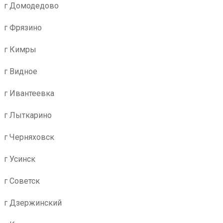
г Домодедово
г Фрязино
г Кимры
г Видное
г Ивантеевка
г Лыткарино
г Черняховск
г Усинск
г Советск
г Дзержинский