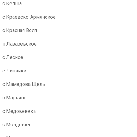
с Кепша
с Краевско-Армянское
с Красная Воля
п Лазаревское
с Лесное
с Липники
с Мамедова Щель
с Марьино
с Медовеевка
с Молдовка