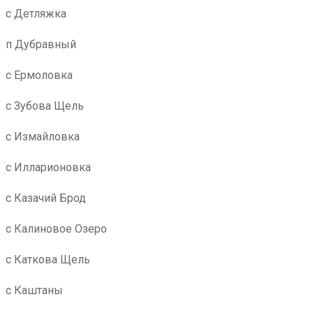
с Детляжка
п Дубравный
с Ермоловка
с Зубова Щель
с Измайловка
с Илларионовка
с Казачий Брод
с Калиновое Озеро
с Каткова Щель
с Каштаны