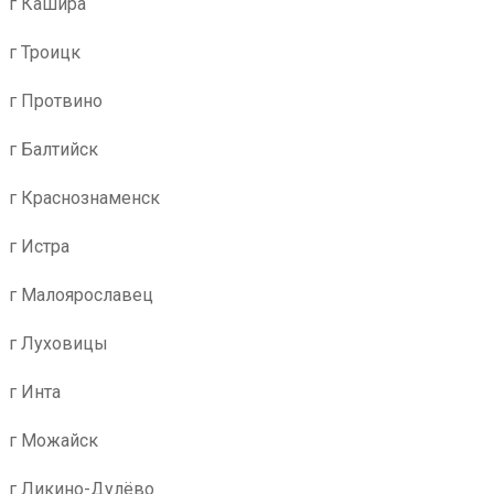
г Кашира
г Троицк
г Протвино
г Балтийск
г Краснознаменск
г Истра
г Малоярославец
г Луховицы
г Инта
г Можайск
г Ликино-Дулёво