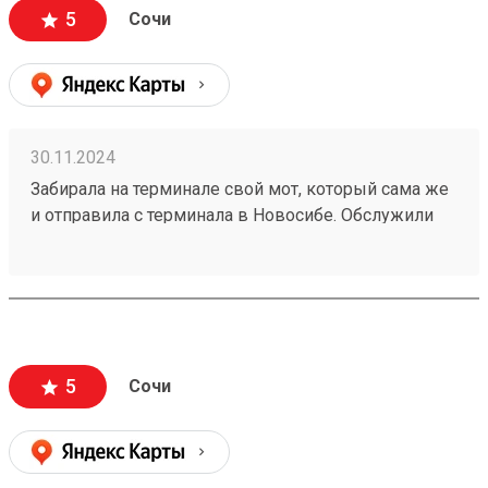
5
Сочи
30.11.2024
Забирала на терминале свой мот, который сама же
и отправила с терминала в Новосибе. Обслужили
быстро. Мот приехал целый и невредимый.
Тщательно упакованный. Весьмартшрут
отслеживала его перемещение по треку.
Сотрудники компании разрешили мне повозиться с
мотом под крышей терминала в сторонке перед
стартом в мотопутешествие, за что отдельная им
5
Сочи
благодарность :) Поедем обязательно с компанией
еще. Номер заказа 240842139