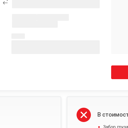
В стоимост
Забор груза