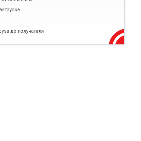
азгрузка
руза до получателя