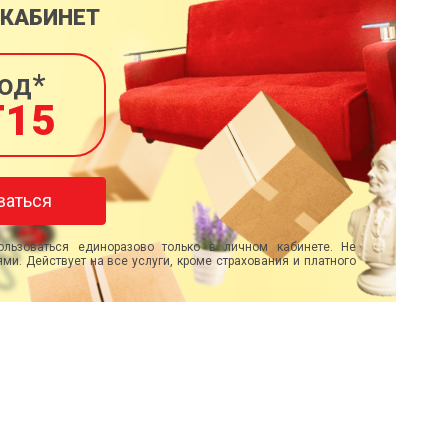
 КАБИНЕТ
од*
T15
ваться
льзоваться единоразово только в личном кабинете. Не
ми. Действует на все услуги, кроме страхования и платного