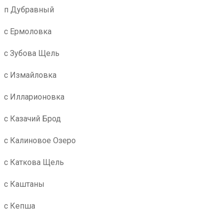
п Дубравный
с Ермоловка
с Зубова Щель
с Измайловка
с Илларионовка
с Казачий Брод
с Калиновое Озеро
с Каткова Щель
с Каштаны
с Кепша