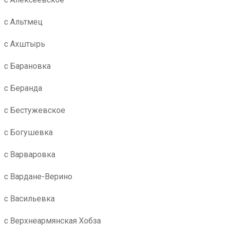
с Альтмец
с Ахштырь
с Барановка
с Беранда
с Бестужевское
с Богушевка
с Варваровка
с Вардане-Верино
с Васильевка
с Верхнеармянская Хобза