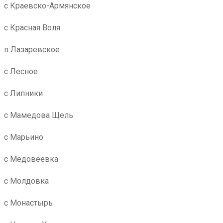
с Краевско-Армянское
с Красная Воля
п Лазаревское
с Лесное
с Липники
с Мамедова Щель
с Марьино
с Медовеевка
с Молдовка
с Монастырь