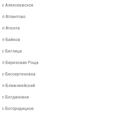
с Алексеевское
п Атлантово
п Атюхта
п Байков
с Беглица
п Березовая Роща
с Бессергеновка
п Ближнеейский
с Богдановка
с Богородицкое