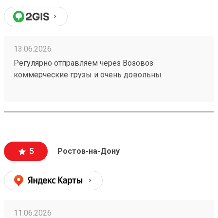
13.06.2026
Регулярно отправляем через Возовоз
коммерческие грузы и очень довольны
сотрудничеством. На терминале всегда идеальная
чистота и порядок, товар принимают и выдают
быстро. Персонал заслуживает отдельной похвалы
— общение максимально вежливое, менеджеры
приветливые и всегда готовы помочь с
оформлением. Самое главное для нас — это
5
Ростов-на-Дону
стопроцентная сохранность груза, коробки всегда
приходят чистыми и немятыми. Цены адекватные,
сроки соблюдаются. Рекомендую! (заказ №
260183788)
11.06.2026