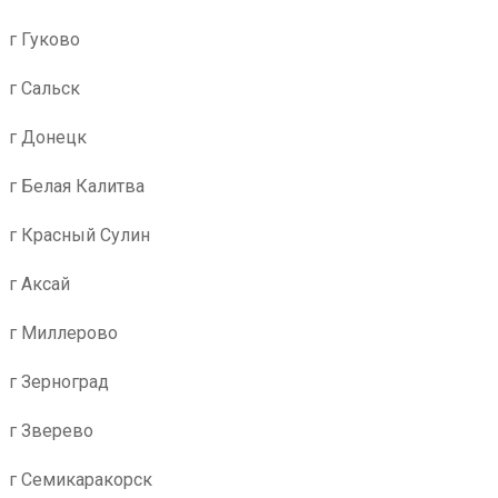
г Гуково
г Сальск
г Донецк
г Белая Калитва
г Красный Сулин
г Аксай
г Миллерово
г Зерноград
г Зверево
г Семикаракорск