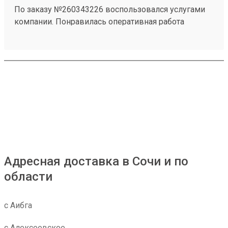
По заказу №260343226 воспользовался услугами
компании. Понравилась оперативная работа
сотрудников и удобное оформление отправления.
Информацию по заказу предоставляли
своевременно. Замечаний по доставке нет.
Адресная доставка в Сочи и по
области
с Аибга
с Алексеевское