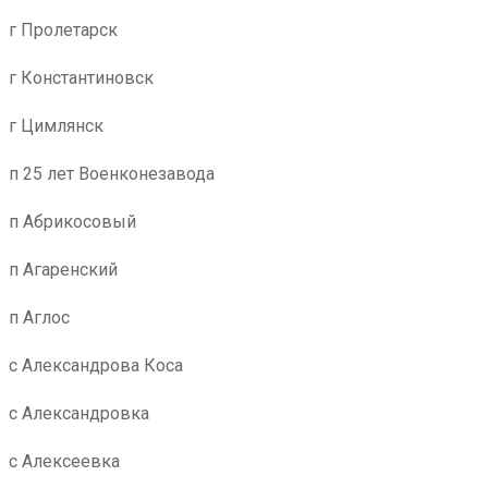
г Пролетарск
г Константиновск
г Цимлянск
п 25 лет Военконезавода
п Абрикосовый
п Агаренский
п Аглос
с Александрова Коса
с Александровка
с Алексеевка