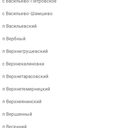
с Васильево-Петровское
с Васильево-Шамшево
п Васильевский
п Вербный
п Верхнегрушевский
с Верхнекалиновка
п Верхнетарасовский
п Верхнетемерницкий
п Верхнеянинский
п Вершинный
п Весенний