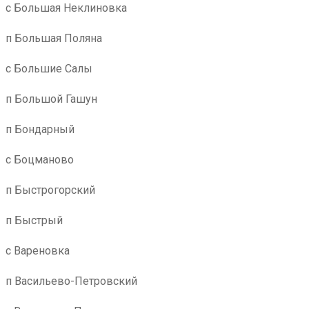
с Большая Неклиновка
п Большая Поляна
с Большие Салы
п Большой Гашун
п Бондарный
с Боцманово
п Быстрогорский
п Быстрый
с Вареновка
п Васильево-Петровский