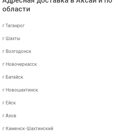
Адресная доставка в Аксай и по
области
г Таганрог
г Шахты
г Волгодонск
г Новочеркасск
г Батайск
г Новошахтинск
г Ейск
г Азов
г Каменск-Шахтинский