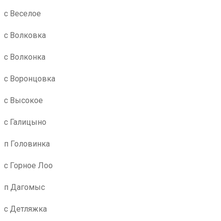
с Веселое
с Волковка
с Волконка
с Воронцовка
с Высокое
с Галицыно
п Головинка
с Горное Лоо
п Дагомыс
с Детляжка