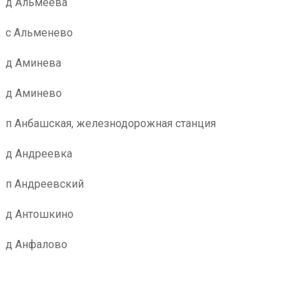
д Альмеева
с Альменево
д Аминева
д Аминево
п Анбашская, железнодорожная станция
д Андреевка
п Андреевский
д Антошкино
д Анфалово