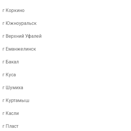
г Коркино
г Южноуральск
г Верхний Уфалей
г Еманжелинск
г Бакал
г Куса
г Шумиха
г Куртамыш
г Касли
г Пласт