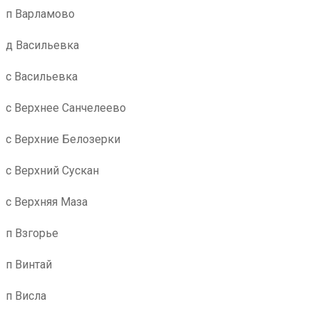
п Варламово
д Васильевка
с Васильевка
с Верхнее Санчелеево
с Верхние Белозерки
с Верхний Сускан
с Верхняя Маза
п Взгорье
п Винтай
п Висла