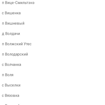
п Вице-Смильтэнэ
с Вишенка
п Вишневый
д Волдачи
п Волжский Утес
п Володарский
с Волчанка
п Воля
с Выселки
с Вязовка