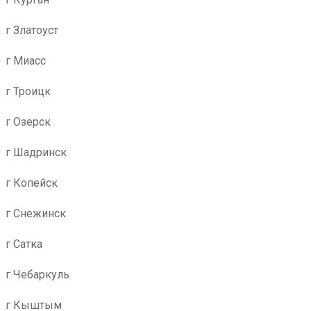
г Златоуст
г Миасс
г Троицк
г Озерск
г Шадринск
г Копейск
г Снежинск
г Сатка
г Чебаркуль
г Кыштым