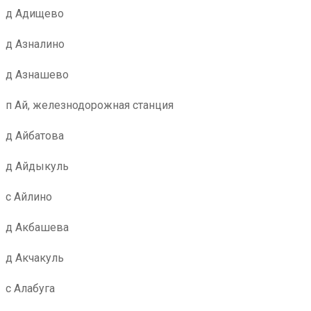
д Адищево
д Азналино
д Азнашево
п Ай, железнодорожная станция
д Айбатова
д Айдыкуль
с Айлино
д Акбашева
д Акчакуль
с Алабуга