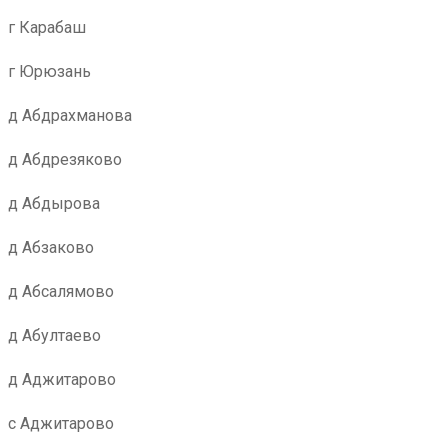
г Карабаш
г Юрюзань
д Абдрахманова
д Абдрезяково
д Абдырова
д Абзаково
д Абсалямово
д Абултаево
д Аджитарово
с Аджитарово