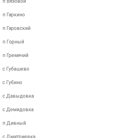
п Вязовой
п Гаркино
п Гаровский
п Горный
п Гремячий
с Губашево
с Губино
с Давыдовка
с Демидовка
п Дивный
с Дмитриевка