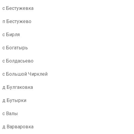
с Бестужевка
п Бестужево
с Бирля
с Богатырь
с Болдасьево
с Большой Чирклей
д Булгаковка
д Бутырки
с Валы
д Варваровка