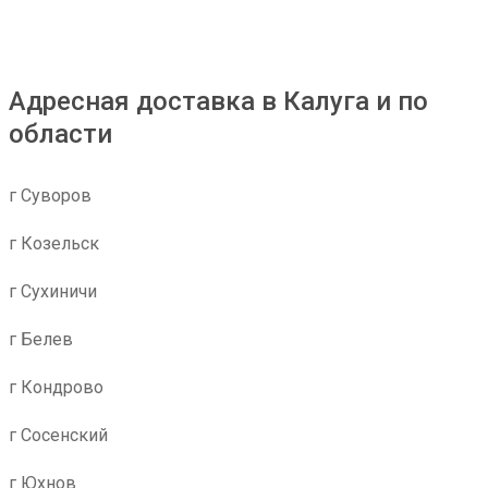
Адресная доставка в Калуга и по
области
г Суворов
г Козельск
г Сухиничи
г Белев
г Кондрово
г Сосенский
г Юхнов