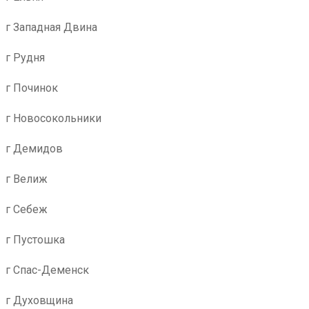
г Западная Двина
г Рудня
г Починок
г Новосокольники
г Демидов
г Велиж
г Себеж
г Пустошка
г Спас-Деменск
г Духовщина