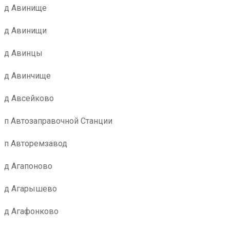
д Авинище
д Авинищи
д Авинцы
д Авинчище
д Авсейково
п Автозаправочной Станции
п Авторемзавод
д Агапоново
д Агарышево
д Агафонково