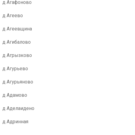
д Агафоново
д Агеево
д Агеевщина
д Агибалово
д Агрызково
д Агурьево
д Агурьяново
д Адамово
д Аделаидено
д Адринная