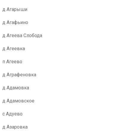
д Агарыши
д Агафьино
д Агеева Слобода
д Агеевка
п Агеево
д Аграфеновка
д Адамовка
д Адамовское
с Адуево
д Азаровка