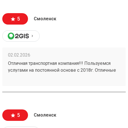
время приехал водитель, забрал груз. В личном
кабинете видны все перемещения груза, там же
делается и оплата. Очень удобно и комфортно! А за
5
Смоленск
бонусную программу - отдельное спасибо!
02.02.2026
Отличная транспортная компания!!! Пользуемся
услугами на постоянной основе с 2018г. Отличные
менеджеры! С документами нет никаких
проволочек, присылают все сразу же! Никаких
задержек в доставке грузов. Даже присылают
данные на водителя который привезет груз. Заказ
№ 260037705 выполнен на отлично!!!
5
Смоленск