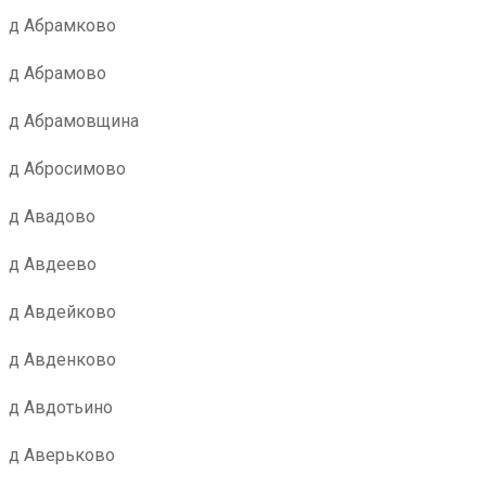
д Абрамково
д Абрамово
д Абрамовщина
д Абросимово
д Авадово
д Авдеево
д Авдейково
д Авденково
д Авдотьино
д Аверьково