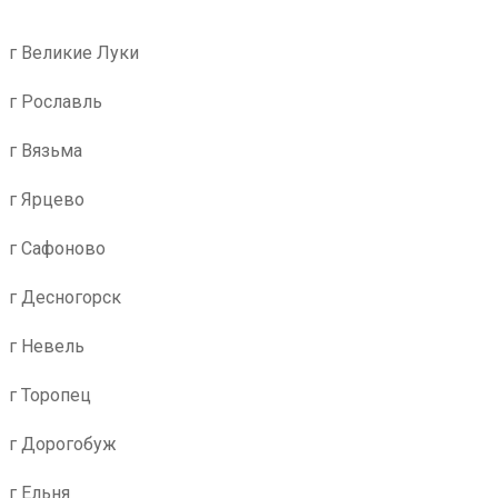
г Великие Луки
г Рославль
г Вязьма
г Ярцево
г Сафоново
г Десногорск
г Невель
г Торопец
г Дорогобуж
г Ельня