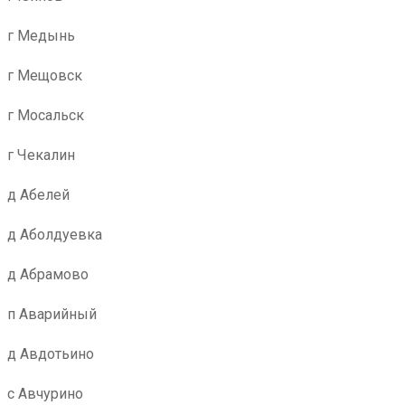
г Медынь
г Мещовск
г Мосальск
г Чекалин
д Абелей
д Аболдуевка
д Абрамово
п Аварийный
д Авдотьино
с Авчурино