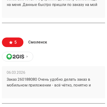
на меня. Данные быстро пришли по заказу на мой
номер. Перешел, сайт очень приятный,
информации много, как формируется стоимость
доставки и из чего. Даже есть телеграмм бот, что
тоже очень удобно. Дали приветственный
промокод, не нашел куда ввести, написал в
поддержку, моментально ответили, менеджер
5
Смоленск
отредактировала заказ и все. Все супер
06.03.2026
Заказ 260188080 Очень удобно делать заказ в
мобильном приложении - всё чётко, понятно и
прозрачно. Сформировали заявку на
определённый день, внесли все данные по грузу,
сразу видна сумма на оплату. В обозначенное