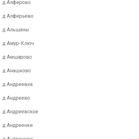
д Алферово
д Алферьево
д Альшаны
д Амур-Ключ
д Амшарово
д Анашково
д Андреевка
д Андреево
д Андреевское
д Андреенки
д Андроново