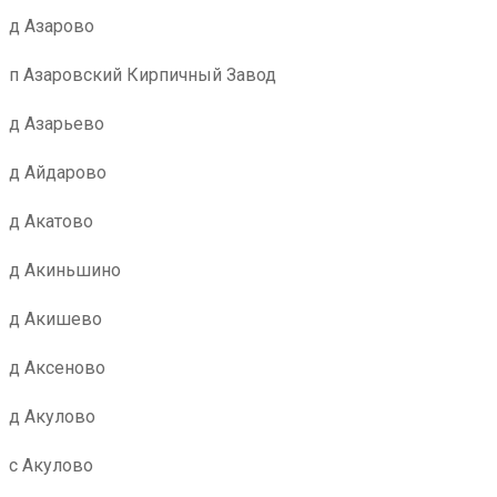
д Азарово
п Азаровский Кирпичный Завод
д Азарьево
д Айдарово
д Акатово
д Акиньшино
д Акишево
д Аксеново
д Акулово
с Акулово