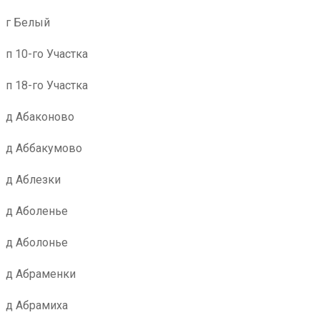
г Белый
п 10-го Участка
п 18-го Участка
д Абаконово
д Аббакумово
д Аблезки
д Аболенье
д Аболонье
д Абраменки
д Абрамиха