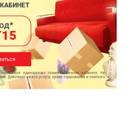
 КАБИНЕТ
од*
T15
ваться
льзоваться единоразово только в личном кабинете. Не
ми. Действует на все услуги, кроме страхования и платного