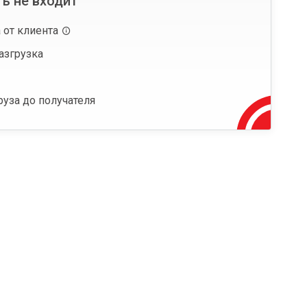
ь не входит
 от клиента
азгрузка
руза до получателя