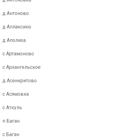
д Антоново
д Аплаксино
д Аполиха
с Артамоново
с Архангельское
д Асенкритово
с Асямовка
с Аткуль
п Баган
с Баган