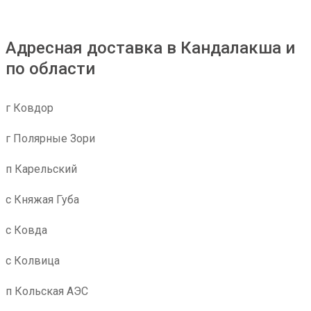
Адресная доставка в Кандалакша и
по области
г Ковдор
г Полярные Зори
п Карельский
с Княжая Губа
с Ковда
с Колвица
п Кольская АЭС