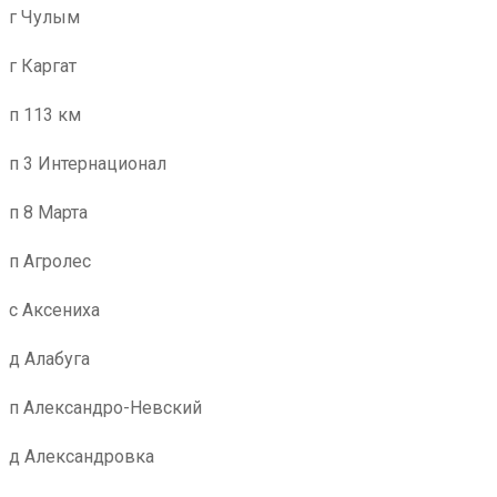
г Чулым
г Каргат
п 113 км
п 3 Интернационал
п 8 Марта
п Агролес
с Аксениха
д Алабуга
п Александро-Невский
д Александровка