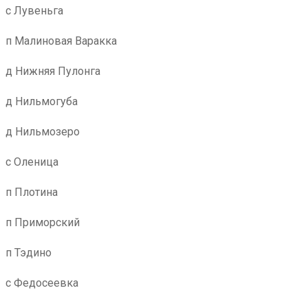
с Лувеньга
п Малиновая Варакка
д Нижняя Пулонга
д Нильмогуба
д Нильмозеро
с Оленица
п Плотина
п Приморский
п Тэдино
с Федосеевка