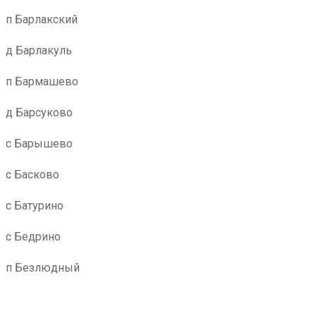
п Барлакский
д Барлакуль
п Бармашево
д Барсуково
с Барышево
с Басково
с Батурино
с Бедрино
п Безлюдный