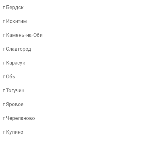
г Бердск
г Искитим
г Камень-на-Оби
г Славгород
г Карасук
г Обь
г Тогучин
г Яровое
г Черепаново
г Купино