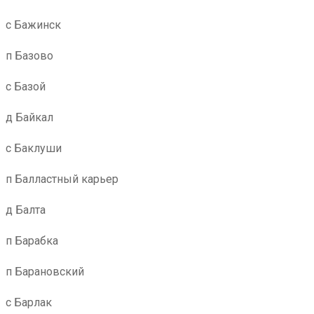
с Бажинск
п Базово
с Базой
д Байкал
с Баклуши
п Балластный карьер
д Балта
п Барабка
п Барановский
с Барлак