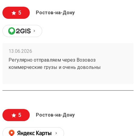
Очень вежливый персонал, и удобное приложение.
5
Ростов-на-Дону
13.06.2026
Регулярно отправляем через Возовоз
коммерческие грузы и очень довольны
сотрудничеством. На терминале всегда идеальная
чистота и порядок, товар принимают и выдают
быстро. Персонал заслуживает отдельной похвалы
— общение максимально вежливое, менеджеры
приветливые и всегда готовы помочь с
оформлением. Самое главное для нас — это
5
Ростов-на-Дону
стопроцентная сохранность груза, коробки всегда
приходят чистыми и немятыми. Цены адекватные,
сроки соблюдаются. Рекомендую! (заказ №