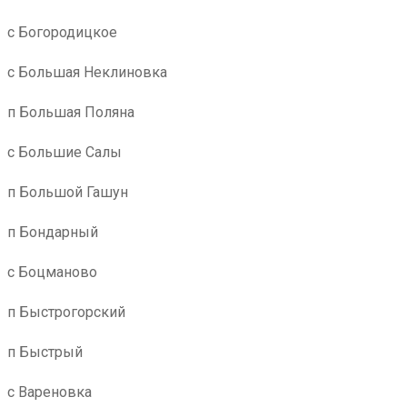
с Богородицкое
с Большая Неклиновка
п Большая Поляна
с Большие Салы
п Большой Гашун
п Бондарный
с Боцманово
п Быстрогорский
п Быстрый
с Вареновка