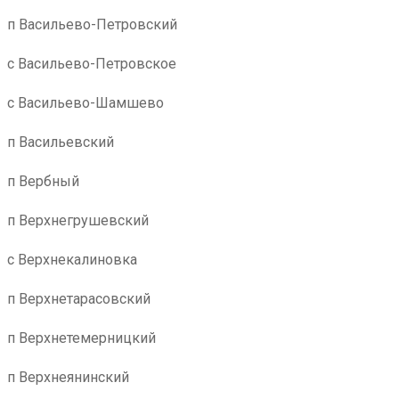
п Васильево-Петровский
с Васильево-Петровское
с Васильево-Шамшево
п Васильевский
п Вербный
п Верхнегрушевский
с Верхнекалиновка
п Верхнетарасовский
п Верхнетемерницкий
п Верхнеянинский