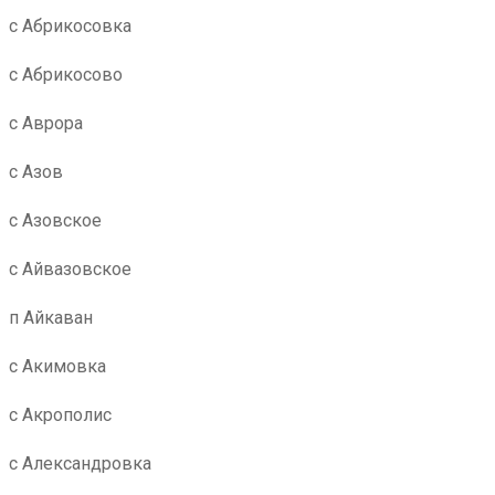
с Абрикосовка
с Абрикосово
с Аврора
с Азов
с Азовское
с Айвазовское
п Айкаван
с Акимовка
с Акрополис
с Александровка