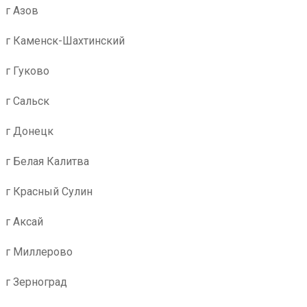
г Азов
г Каменск-Шахтинский
г Гуково
г Сальск
г Донецк
г Белая Калитва
г Красный Сулин
г Аксай
г Миллерово
г Зерноград