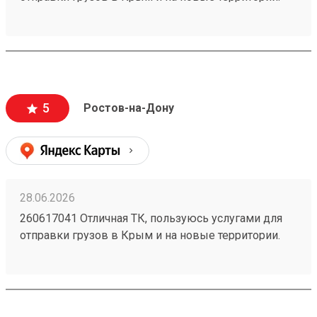
Один из самых низких ценников на рынке,
перевозка грузов без повреждений (мои
отправления считаются хрупкими, повреждения
могут стоить очень дорого и они недопустимы).
Очень вежливый персонал, и удобное приложение.
5
Ростов-на-Дону
28.06.2026
260617041 Отличная ТК, пользуюсь услугами для
отправки грузов в Крым и на новые территории.
Один из самых низких ценников на рынке,
перевозка грузов без повреждений (мои
отправления считаются хрупкими, повреждения
могут стоить очень дорого и они недопустимы).