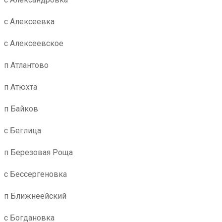
с Алексеевка
с Алексеевское
п Атлантово
п Атюхта
п Байков
с Беглица
п Березовая Роща
с Бессергеновка
п Ближнеейский
с Богдановка