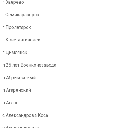
г Зверево
г Семикаракорск
г Пролетарск
г Константиновск
г Цимлянск
п 25 лет Военконезавода
п Абрикосовый
п Агаренский
п Аглос
с Александрова Коса
с Александровка