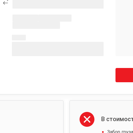
В стоимост
Забор груза