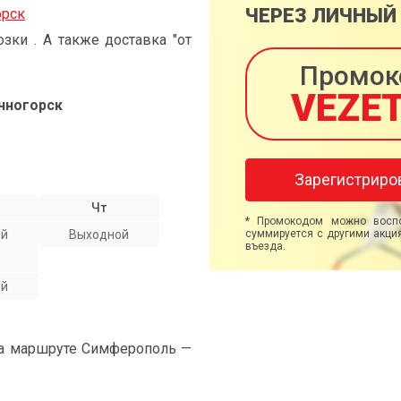
ЧЕРЕЗ ЛИЧНЫЙ
орск
ки . А также доставка "от
Промок
VEZE
чногорск
Зарегистриро
Чт
* Промокодом можно воспо
ой
Выходной
суммируется с другими акция
въезда.
ой
на маршруте Симферополь —