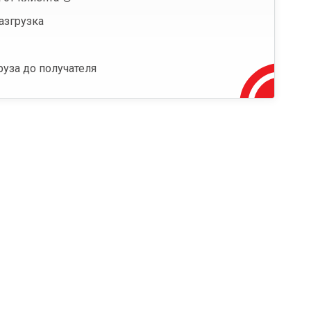
азгрузка
руза до получателя