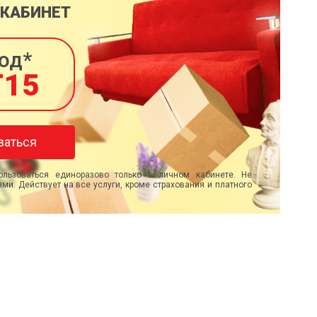
 КАБИНЕТ
од*
T15
ваться
льзоваться единоразово только в личном кабинете. Не
ми. Действует на все услуги, кроме страхования и платного