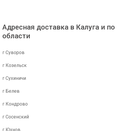
Адресная доставка в Калуга и по
области
г Суворов
г Козельск
г Сухиничи
г Белев
г Кондрово
г Сосенский
г Юхнов