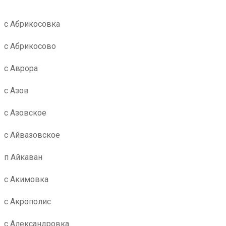
с Абрикосовка
с Абрикосово
с Аврора
с Азов
с Азовское
с Айвазовское
п Айкаван
с Акимовка
с Акрополис
с Александровка