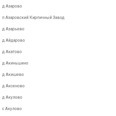
д Азарово
п Азаровский Кирпичный Завод
д Азарьево
д Айдарово
д Акатово
д Акиньшино
д Акишево
д Аксеново
д Акулово
с Акулово