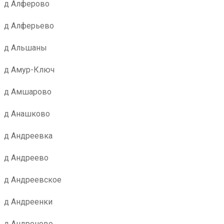
д Алферово
д Алферьево
д Альшаны
д Амур-Ключ
д Амшарово
д Анашково
д Андреевка
д Андреево
д Андреевское
д Андреенки
д Андроново