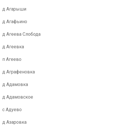
д Агарыши
д Агафьино
д Агеева Слобода
д Агеевка
п Агеево
д Аграфеновка
д Адамовка
д Адамовское
с Адуево
д Азаровка