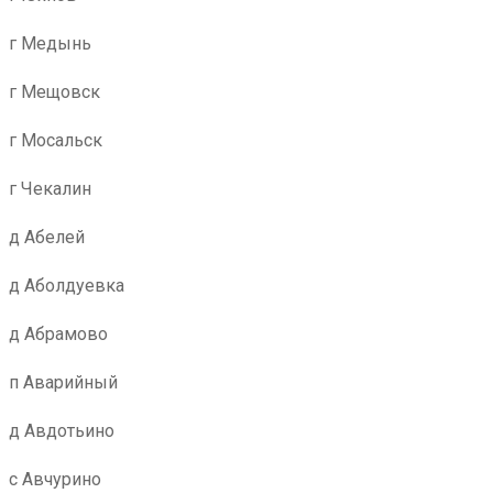
г Медынь
г Мещовск
г Мосальск
г Чекалин
д Абелей
д Аболдуевка
д Абрамово
п Аварийный
д Авдотьино
с Авчурино