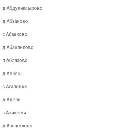
д Абдулнасырово
д Абзаково
с Абзаково
д Абзелилово
п Аблязово
д Авняш
с Агаповка
д Адель
с Азикеево
д Азнагулово