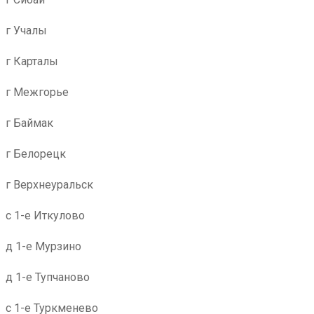
г Учалы
г Карталы
г Межгорье
г Баймак
г Белорецк
г Верхнеуральск
с 1-е Иткулово
д 1-е Мурзино
д 1-е Тупчаново
с 1-е Туркменево