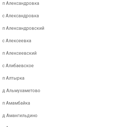
п Александровка
с Александровка
п Александровский
с Алексеевка
п Алексеевский
с Алибаевское
п Алтырка
д Альмухаметово
п Амамбайка
д Амангильдино