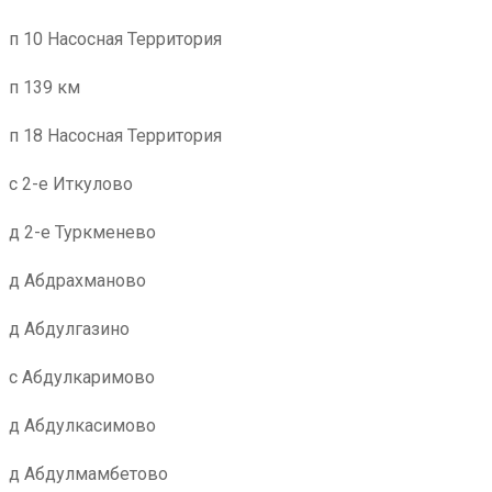
п 10 Насосная Территория
п 139 км
п 18 Насосная Территория
с 2-е Иткулово
д 2-е Туркменево
д Абдрахманово
д Абдулгазино
с Абдулкаримово
д Абдулкасимово
д Абдулмамбетово