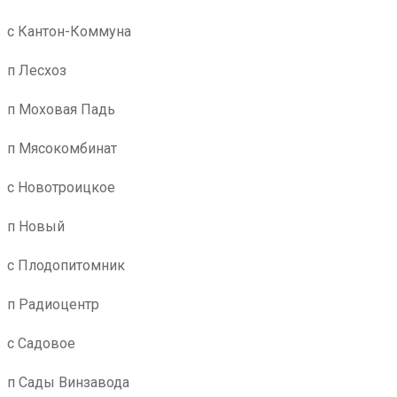
с Кантон-Коммуна
п Лесхоз
п Моховая Падь
п Мясокомбинат
с Новотроицкое
п Новый
с Плодопитомник
п Радиоцентр
с Садовое
п Сады Винзавода