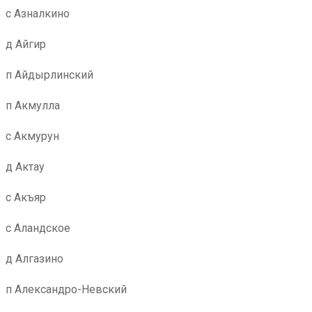
с Азналкино
д Айгир
п Айдырлинский
п Акмулла
с Акмурун
д Актау
с Акъяр
с Аландское
д Алгазино
п Александро-Невский