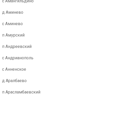
с Амангильдино
д Аминево
с Аминево
п Амурский
п Андреевский
с Андрианополь
с Анненское
д Аралбаево
п Арасламбаевский