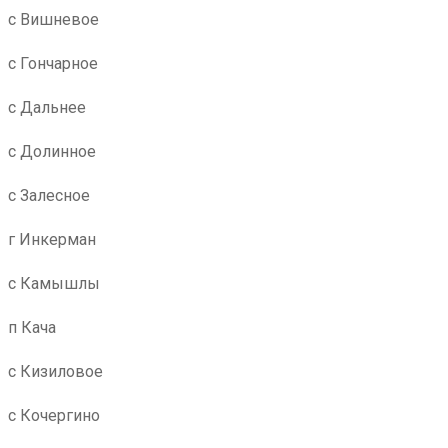
с Вишневое
с Гончарное
с Дальнее
с Долинное
с Залесное
г Инкерман
с Камышлы
п Кача
с Кизиловое
с Кочергино