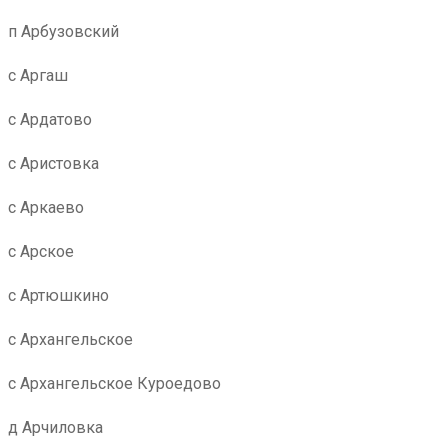
п Арбузовский
с Аргаш
с Ардатово
с Аристовка
с Аркаево
с Арское
с Артюшкино
с Архангельское
с Архангельское Куроедово
д Арчиловка