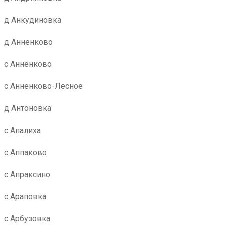
д Анкудиновка
д Анненково
с Анненково
с Анненково-Лесное
д Антоновка
с Апалиха
с Аппаково
с Апраксино
с Араповка
с Арбузовка