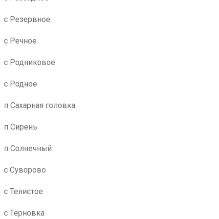
с Резервное
с Речное
с Родниковое
с Родное
п Сахарная головка
п Сирень
п Солнечный
с Суворово
с Тенистое
с Терновка