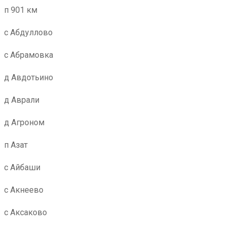
п 901 км
с Абдуллово
с Абрамовка
д Авдотьино
д Аврали
д Агроном
п Азат
с Айбаши
с Акнеево
с Аксаково