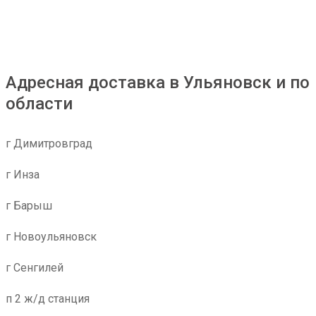
Адресная доставка в Ульяновск и по
области
г Димитровград
г Инза
г Барыш
г Новоульяновск
г Сенгилей
п 2 ж/д станция