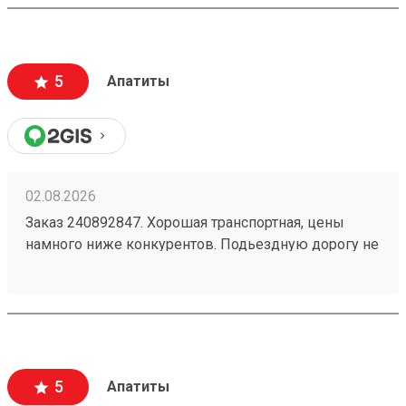
5
Апатиты
02.08.2026
Заказ 240892847. Хорошая транспортная, цены
намного ниже конкурентов. Подьездную дорогу не
мешало бы немного подремонтировать, а так все
хорошо. Сотрудники вежливые, всегда помогут
подскажут как лучше упаковать. Заказы
оформляют и выдают быстро. Советую всем!
5
Апатиты