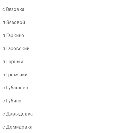
с Вязовка
п Вязовой
п Гаркино
п Гаровский
п Горный
п Гремячий
с Губашево
с Губино
с Давыдовка
с Демидовка