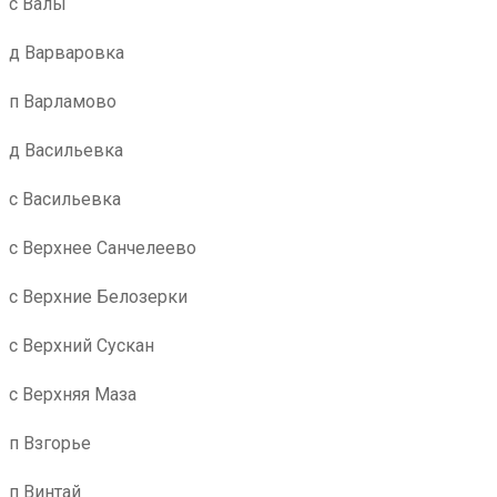
с Валы
д Варваровка
п Варламово
д Васильевка
с Васильевка
с Верхнее Санчелеево
с Верхние Белозерки
с Верхний Сускан
с Верхняя Маза
п Взгорье
п Винтай