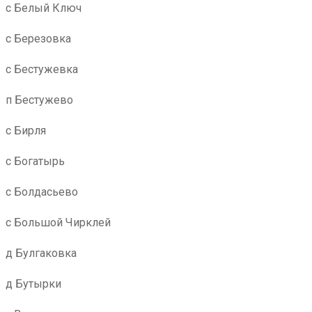
с Белый Ключ
с Березовка
с Бестужевка
п Бестужево
с Бирля
с Богатырь
с Болдасьево
с Большой Чирклей
д Булгаковка
д Бутырки