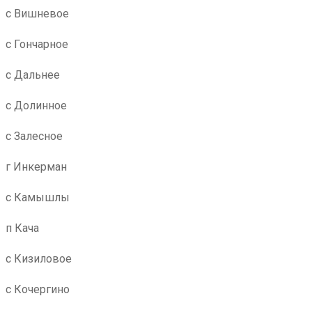
с Вишневое
с Гончарное
с Дальнее
с Долинное
с Залесное
г Инкерман
с Камышлы
п Кача
с Кизиловое
с Кочергино