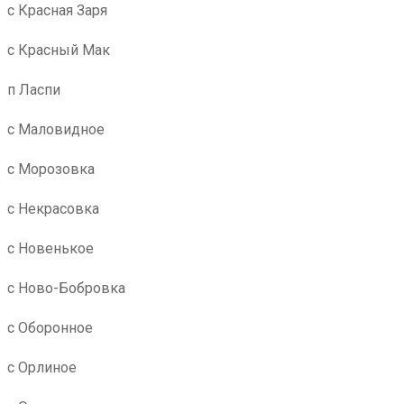
с Красная Заря
с Красный Мак
п Ласпи
с Маловидное
с Морозовка
с Некрасовка
с Новенькое
с Ново-Бобровка
с Оборонное
с Орлиное