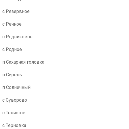
с Резервное
с Речное
с Родниковое
с Родное
п Сахарная головка
п Сирень
п Солнечный
с Суворово
с Тенистое
с Терновка