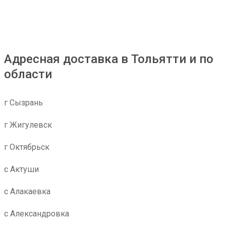
Адресная доставка в Тольятти и по
области
г Сызрань
г Жигулевск
г Октябрьск
с Актуши
с Алакаевка
с Александровка