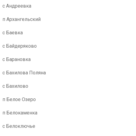
с Андреевка
п Архангельский
с Баевка
с Байдеряково
с Барановка
с Бахилова Поляна
с Бахилово
п Белое Озеро
п Белокаменка
с Белоключье