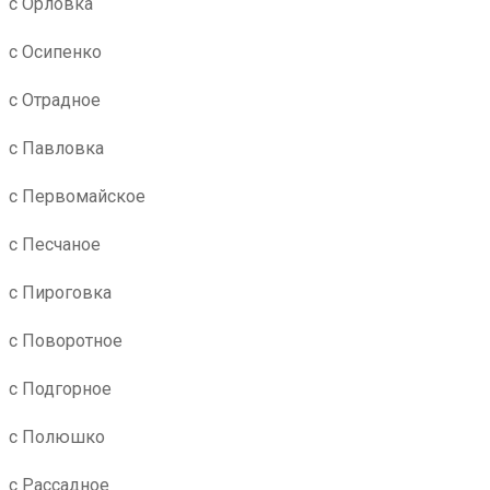
с Орловка
с Осипенко
с Отрадное
с Павловка
с Первомайское
с Песчаное
с Пироговка
с Поворотное
с Подгорное
с Полюшко
с Рассадное