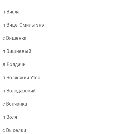
п Висла
п Вице-Смильтэнэ
с Вишенка
п Вишневый
д Волдачи
п Волжский Утес
п Володарский
с Волчанка
п Воля
с Выселки