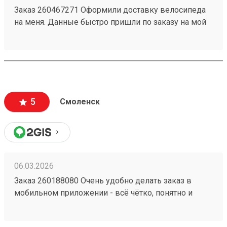
Заказ 260467271 Оформили доставку велосипеда
на меня. Данные быстро пришли по заказу на мой
номер. Перешел, сайт очень приятный,
информации много, как формируется стоимость
доставки и из чего. Даже есть телеграмм бот, что
тоже очень удобно. Дали приветственный
промокод, не нашел куда ввести, написал в
поддержку, моментально ответили, менеджер
5
Смоленск
отредактировала заказ и все. Все супер
06.03.2026
Заказ 260188080 Очень удобно делать заказ в
мобильном приложении - всё чётко, понятно и
прозрачно. Сформировали заявку на
определённый день, внесли все данные по грузу,