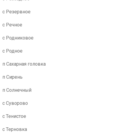
с Резервное
с Речное
с Родниковое
с Родное
п Сахарная головка
п Сирень
п Солнечный
с Суворово
с Тенистое
с Терновка