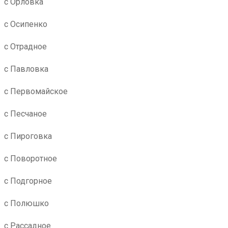
с Орловка
с Осипенко
с Отрадное
с Павловка
с Первомайское
с Песчаное
с Пироговка
с Поворотное
с Подгорное
с Полюшко
с Рассадное