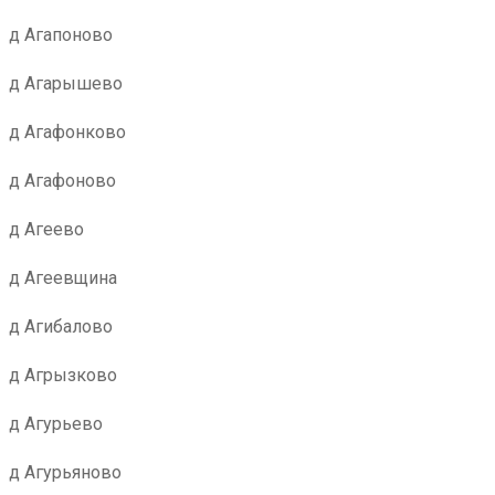
д Агапоново
д Агарышево
д Агафонково
д Агафоново
д Агеево
д Агеевщина
д Агибалово
д Агрызково
д Агурьево
д Агурьяново