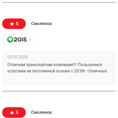
сразу видна сумма на оплату. В обозначенное
время приехал водитель, забрал груз. В личном
кабинете видны все перемещения груза, там же
делается и оплата. Очень удобно и комфортно! А за
5
Смоленск
бонусную программу - отдельное спасибо!
02.02.2026
Отличная транспортная компания!!! Пользуемся
услугами на постоянной основе с 2018г. Отличные
менеджеры! С документами нет никаких
проволочек, присылают все сразу же! Никаких
задержек в доставке грузов. Даже присылают
данные на водителя который привезет груз. Заказ
№ 260037705 выполнен на отлично!!!
5
Смоленск