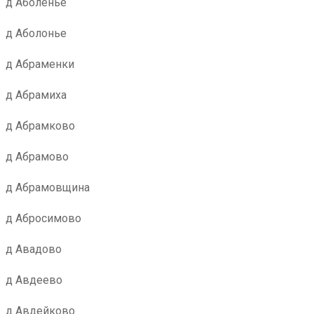
д Аболенье
д Аболонье
д Абраменки
д Абрамиха
д Абрамково
д Абрамово
д Абрамовщина
д Абросимово
д Авадово
д Авдеево
д Авдейково