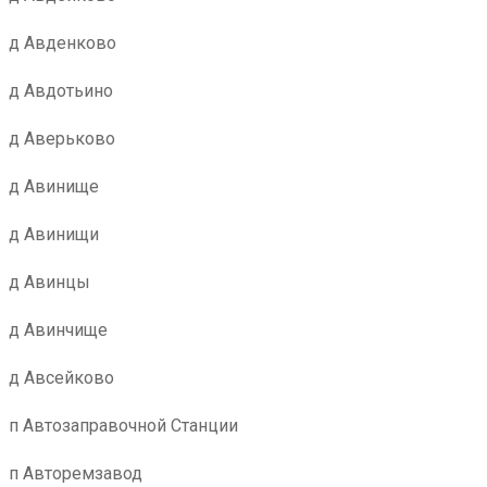
д Авденково
д Авдотьино
д Аверьково
д Авинище
д Авинищи
д Авинцы
д Авинчище
д Авсейково
п Автозаправочной Станции
п Авторемзавод