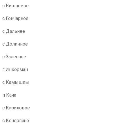
с Вишневое
с Гончарное
с Дальнее
с Долинное
с Залесное
г Инкерман
с Камышлы
п Кача
с Кизиловое
с Кочергино