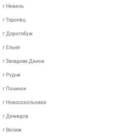
г Невель
г Торопец
г Дорогобуж
г Ельня
г Западная Двина
г Рудня
г Починок
г Новосокольники
г Демидов
г Велиж