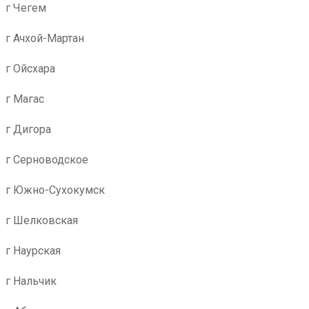
г Чегем
г Ачхой-Мартан
г Ойсхара
г Магас
г Дигора
г Серноводское
г Южно-Сухокумск
г Шелковская
г Наурская
г Нальчик