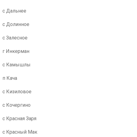
с Дальнее
с Долинное
с Залесное
г Инкерман
с Камышлы
п Кача
с Кизиловое
с Кочергино
с Красная Заря
с Красный Мак