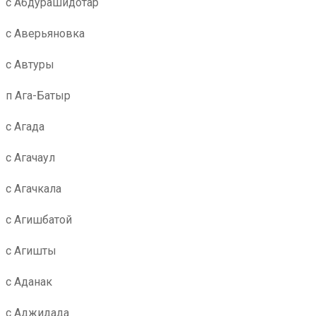
с Абдурашидотар
с Аверьяновка
с Автуры
п Ага-Батыр
с Агада
с Агачаул
с Агачкала
с Агишбатой
с Агишты
с Аданак
с Аджидада