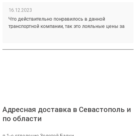
16.12.2023
Что действительно понравилось в данной
транспортной компании, так это лояльные цены за
транспортировку товаров, ещё отмечу
доброжелательное отношение работников склада
к получателям грузов. Чего действительно не
хватает, так это вилочного погрузчика, с помощью
которого можно было бы осуществлять забор
больших грузов, из-за его отсутствия не заказываю
большие товары через эту ТК. Один из грузов
который я забирал: №230953002
Адресная доставка в Севастополь и
по области
п 1-е отделение Золотой Балки