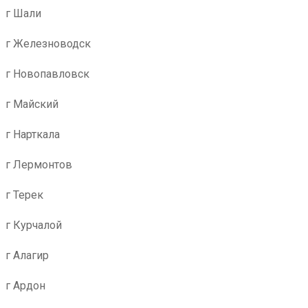
г Шали
г Железноводск
г Новопавловск
г Майский
г Нарткала
г Лермонтов
г Терек
г Курчалой
г Алагир
г Ардон