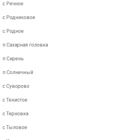
с Речное
с Родниковое
с Родное
п Сахарная головка
п Сирень
п Солнечный
с Суворово
с Тенистое
с Терновка
с Тыловое