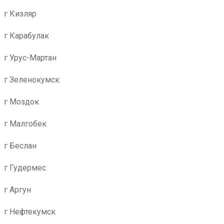
г Кизляр
г Карабулак
г Урус-Мартан
г Зеленокумск
г Моздок
г Малгобек
г Беслан
г Гудермес
г Аргун
г Нефтекумск