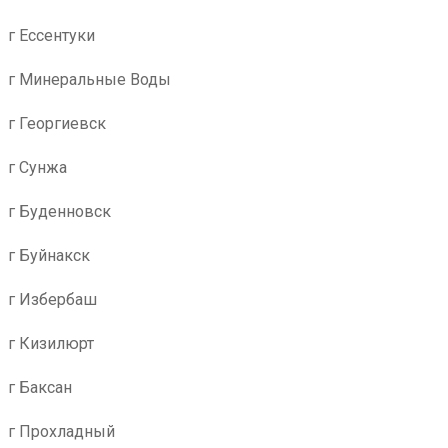
г Ессентуки
г Минеральные Воды
г Георгиевск
г Сунжа
г Буденновск
г Буйнакск
г Избербаш
г Кизилюрт
г Баксан
г Прохладный