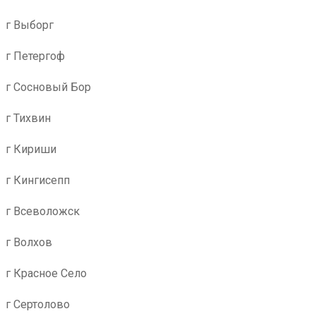
г Выборг
г Петергоф
г Сосновый Бор
г Тихвин
г Кириши
г Кингисепп
г Всеволожск
г Волхов
г Красное Село
г Сертолово