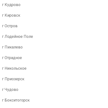
г Кудрово
г Кировск
г Остров
г Лодейное Поле
г Пикалево
г Отрадное
г Никольское
г Приозерск
г Чудово
г Бокситогорск