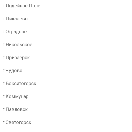
г Лодейное Поле
г Пикалево
г Отрадное
г Никольское
г Приозерск
г Чудово
г Бокситогорск
г Коммунар
г Павловск
г Светогорск