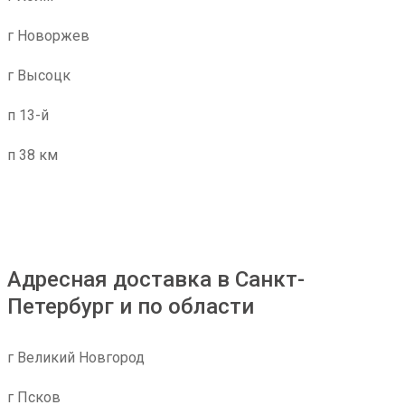
г Новоржев
г Высоцк
п 13-й
п 38 км
Адресная доставка в Санкт-
Петербург и по области
г Великий Новгород
г Псков