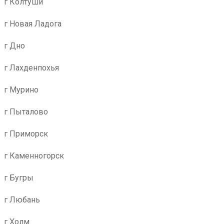
г Колтуши
г Новая Ладога
г Дно
г Лахденпохья
г Мурино
г Пыталово
г Приморск
г Каменногорск
г Бугры
г Любань
г Холм