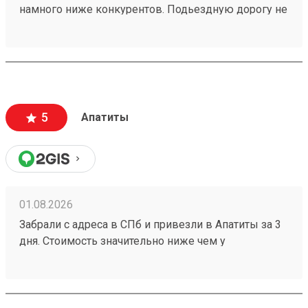
намного ниже конкурентов. Подьездную дорогу не
мешало бы немного подремонтировать, а так все
хорошо. Сотрудники вежливые, всегда помогут
подскажут как лучше упаковать. Заказы
оформляют и выдают быстро. Советую всем!
5
Апатиты
01.08.2026
Забрали с адреса в СПб и привезли в Апатиты за 3
дня. Стоимость значительно ниже чем у
конкурентов. Нет очередей на выдаче . Своя
эстакада. В общем теперь работаю только с этой
компанией! Номер заказа 260691900.