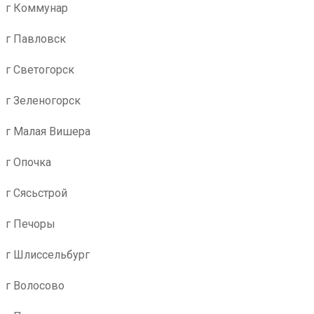
г Коммунар
г Павловск
г Светогорск
г Зеленогорск
г Малая Вишера
г Опочка
г Сясьстрой
г Печоры
г Шлиссельбург
г Волосово