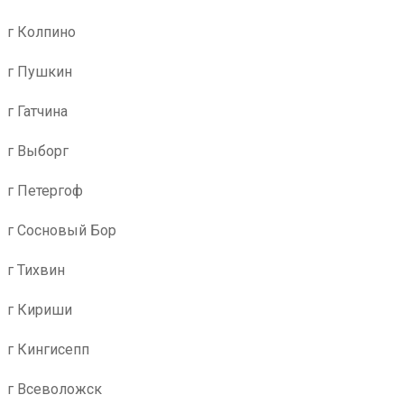
г Колпино
г Пушкин
г Гатчина
г Выборг
г Петергоф
г Сосновый Бор
г Тихвин
г Кириши
г Кингисепп
г Всеволожск