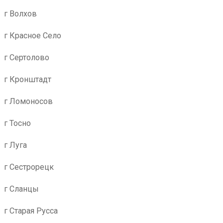
г Волхов
г Красное Село
г Сертолово
г Кронштадт
г Ломоносов
г Тосно
г Луга
г Сестрорецк
г Сланцы
г Старая Русса