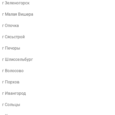
г Зеленогорск
г Малая Вишера
г Опочка
г Сясьстрой
г Печоры
г Шлиссельбург
г Волосово
г Порхов
г Ивангород
г Сольцы