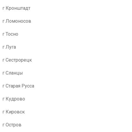
г Кронштадт
г Ломоносов
г Тосно
г Луга
г Сестрорецк
г Сланцы
г Старая Русса
г Кудрово
г Кировск
г Остров