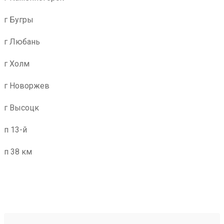
г Бугры
г Любань
г Холм
г Новоржев
г Высоцк
п 13-й
п 38 км