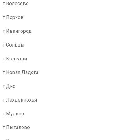
г Волосово
г Порхов
г Ивангород
г Сольцы
г Колтуши
г Новая Ладога
г Дно
г Лахденпохья
г Мурино
г Пыталово