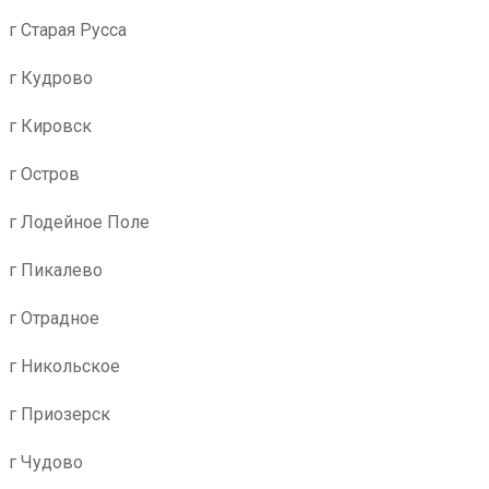
г Старая Русса
г Кудрово
г Кировск
г Остров
г Лодейное Поле
г Пикалево
г Отрадное
г Никольское
г Приозерск
г Чудово