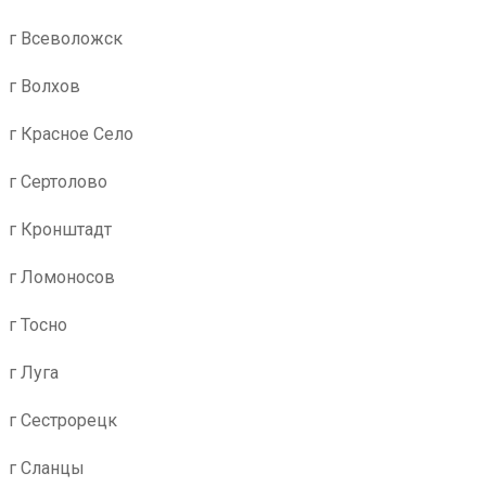
г Всеволожск
г Волхов
г Красное Село
г Сертолово
г Кронштадт
г Ломоносов
г Тосно
г Луга
г Сестрорецк
г Сланцы