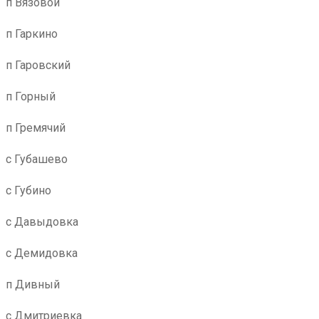
п Вязовой
п Гаркино
п Гаровский
п Горный
п Гремячий
с Губашево
с Губино
с Давыдовка
с Демидовка
п Дивный
с Дмитриевка