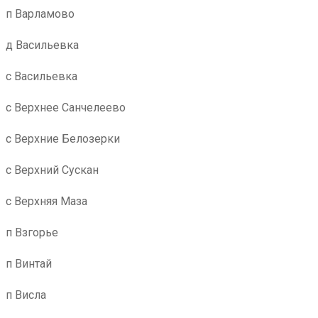
п Варламово
д Васильевка
с Васильевка
с Верхнее Санчелеево
с Верхние Белозерки
с Верхний Сускан
с Верхняя Маза
п Взгорье
п Винтай
п Висла