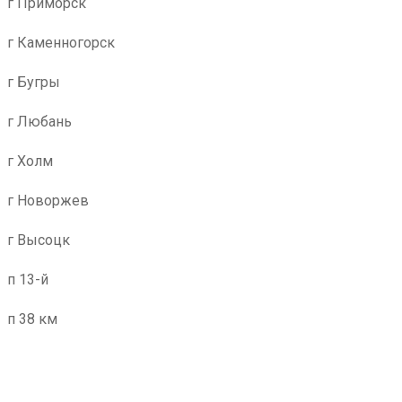
г Приморск
г Каменногорск
г Бугры
г Любань
г Холм
г Новоржев
г Высоцк
п 13-й
п 38 км