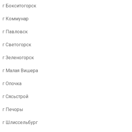
г Бокситогорск
г Коммунар
г Павловск
г Светогорск
г Зеленогорск
г Малая Вишера
г Опочка
г Сясьстрой
г Печоры
г Шлиссельбург