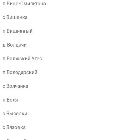
п Вице-Смильтэнэ
с Вишенка
п Вишневый
д Волдачи
п Волжский Утес
п Володарский
с Волчанка
п Воля
с Выселки
с Вязовка