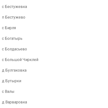
с Бестужевка
п Бестужево
с Бирля
с Богатырь
с Болдасьево
с Большой Чирклей
д Булгаковка
д Бутырки
с Валы
д Варваровка