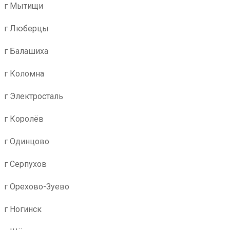
г Мытищи
г Люберцы
г Балашиха
г Коломна
г Электросталь
г Королёв
г Одинцово
г Серпухов
г Орехово-Зуево
г Ногинск