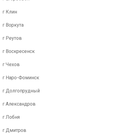
г Клин
г Воркута
г Реутов
г Воскресенск
г Чехов
г Наро-Фоминск
г Долгопрудный
г Александров
г Лобня
г Дмитров