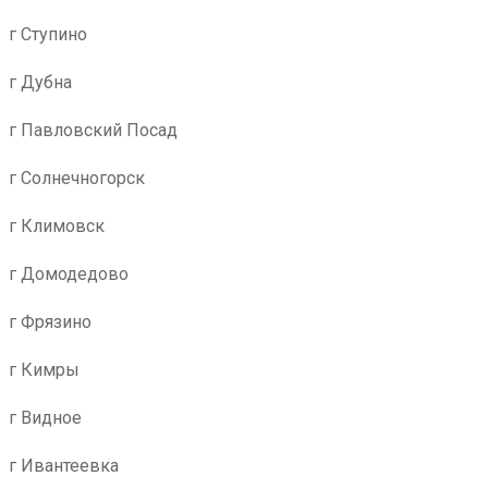
г Ступино
г Дубна
г Павловский Посад
г Солнечногорск
г Климовск
г Домодедово
г Фрязино
г Кимры
г Видное
г Ивантеевка