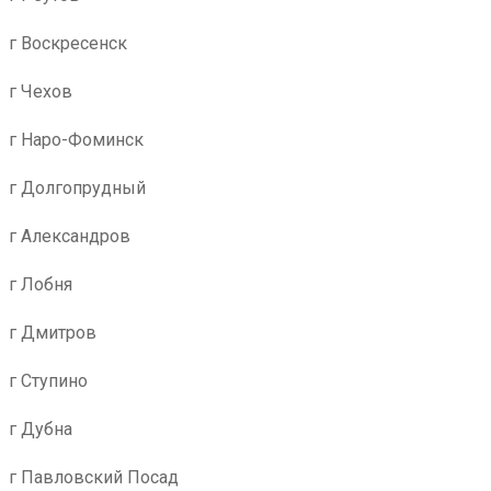
г Воскресенск
г Чехов
г Наро-Фоминск
г Долгопрудный
г Александров
г Лобня
г Дмитров
г Ступино
г Дубна
г Павловский Посад