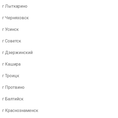
г Лыткарино
г Черняховск
г Усинск
г Советск
г Дзержинский
г Кашира
г Троицк
г Протвино
г Балтийск
г Краснознаменск