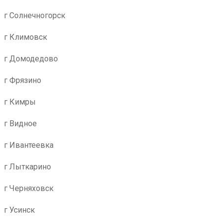
г Солнечногорск
г Климовск
г Домодедово
г Фрязино
г Кимры
г Видное
г Ивантеевка
г Лыткарино
г Черняховск
г Усинск