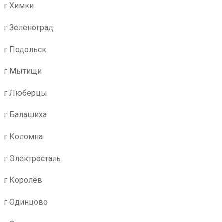
г Химки
г Зеленоград
г Подольск
г Мытищи
г Люберцы
г Балашиха
г Коломна
г Электросталь
г Королёв
г Одинцово