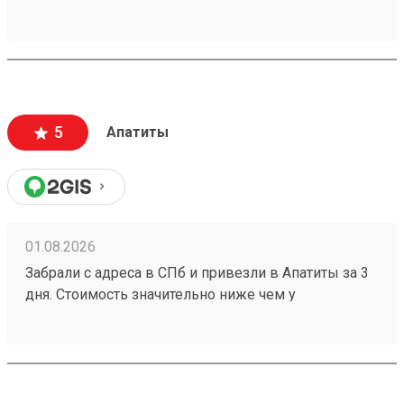
мешало бы немного подремонтировать, а так все
хорошо. Сотрудники вежливые, всегда помогут
подскажут как лучше упаковать. Заказы
оформляют и выдают быстро. Советую всем!
5
Апатиты
01.08.2026
Забрали с адреса в СПб и привезли в Апатиты за 3
дня. Стоимость значительно ниже чем у
конкурентов. Нет очередей на выдаче . Своя
эстакада. В общем теперь работаю только с этой
компанией! Номер заказа 260691900.