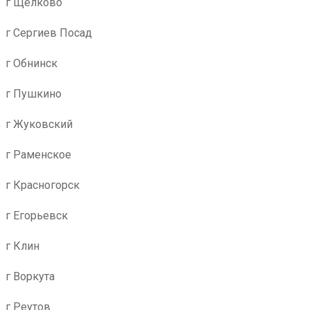
г Щёлково
г Сергиев Посад
г Обнинск
г Пушкино
г Жуковский
г Раменское
г Красногорск
г Егорьевск
г Клин
г Воркута
г Реутов