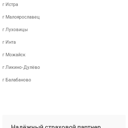
г Истра
г Малоярославец
г Луховицы
г Инта
г Можайск
г Ликино-Дулёво
г Балабаново
Надёжный страховой партнер