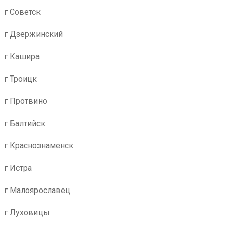
г Советск
г Дзержинский
г Кашира
г Троицк
г Протвино
г Балтийск
г Краснознаменск
г Истра
г Малоярославец
г Луховицы