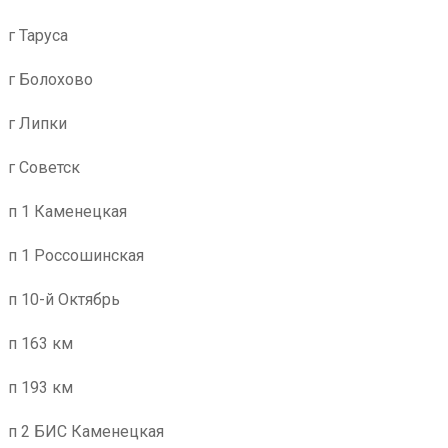
г Таруса
г Болохово
г Липки
г Советск
п 1 Каменецкая
п 1 Россошинская
п 10-й Октябрь
п 163 км
п 193 км
п 2 БИС Каменецкая