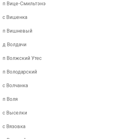
п Вице-Смильтэнэ
с Вишенка
п Вишневый
д Волдачи
п Волжский Утес
п Володарский
с Волчанка
п Воля
с Выселки
с Вязовка