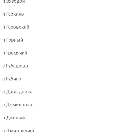
п Вязовой
п Гаркино
п Гаровский
п Горный
п Гремячий
с Губашево
с Губино
с Давыдовка
с Демидовка
п Дивный
с Дмитриевка