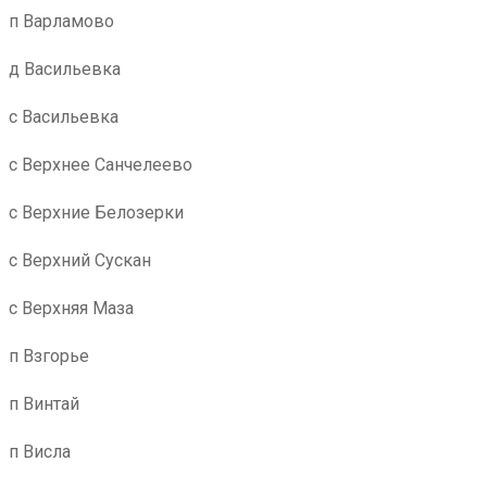
п Варламово
д Васильевка
с Васильевка
с Верхнее Санчелеево
с Верхние Белозерки
с Верхний Сускан
с Верхняя Маза
п Взгорье
п Винтай
п Висла