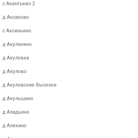
с Акинтьево 2
д Аксаково
с Аксиньино
д Акулинино
д Акуловка
д Акулово
д Акуловские Выселки
д Акульшино
д Аладьино
д Алекино