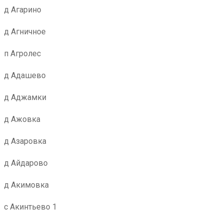
д Агарино
д Агничное
п Агролес
д Адашево
д Аджамки
д Ажовка
д Азаровка
д Айдарово
д Акимовка
с Акинтьево 1