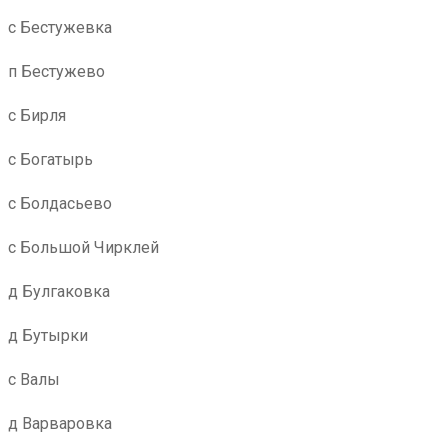
с Бестужевка
п Бестужево
с Бирля
с Богатырь
с Болдасьево
с Большой Чирклей
д Булгаковка
д Бутырки
с Валы
д Варваровка