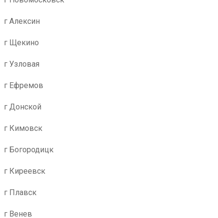
г Алексин
г Щекино
г Узловая
г Ефремов
г Донской
г Кимовск
г Богородицк
г Киреевск
г Плавск
г Венев