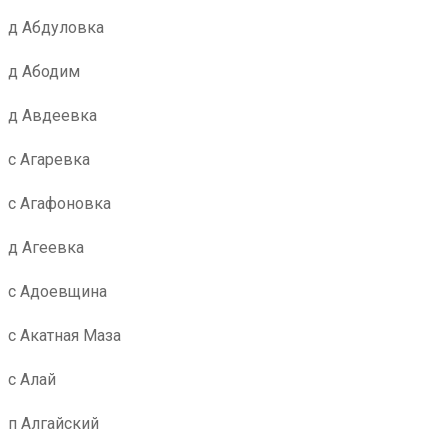
д Абдуловка
д Абодим
д Авдеевка
с Агаревка
с Агафоновка
д Агеевка
с Адоевщина
с Акатная Маза
с Алай
п Алгайский