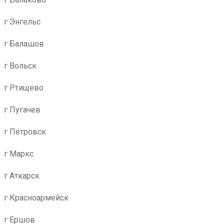
г Энгельс
г Балашов
г Вольск
г Ртищево
г Пугачев
г Петровск
г Маркс
г Аткарск
г Красноармейск
г Ершов