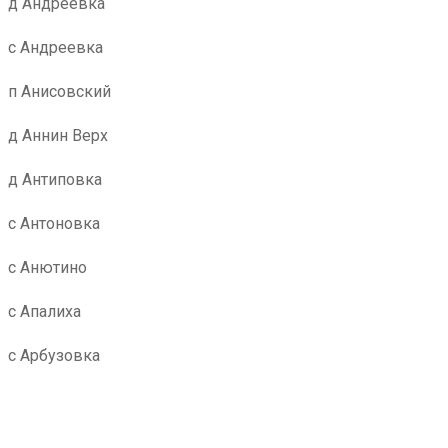
д Андреевка
с Андреевка
п Анисовский
д Аннин Верх
д Антиповка
с Антоновка
с Анютино
с Апалиха
с Арбузовка