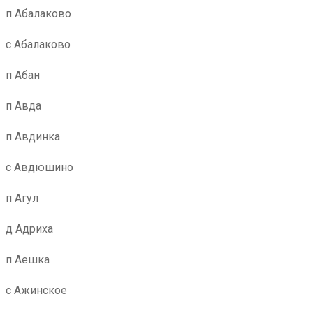
п Абалаково
с Абалаково
п Абан
п Авда
п Авдинка
с Авдюшино
п Агул
д Адриха
п Аешка
с Ажинское