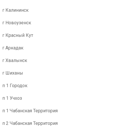
г Калининск
г Новоузенск
г Красный Кут
г Аркадак
г Хвалынск
г Шиханы
п 1 Городок
п 1 Учхоз
п 1 Чабанская Территория
п 2 Чабанская Территория