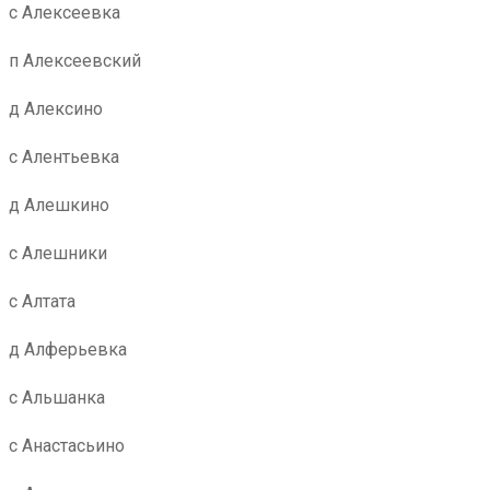
с Алексеевка
п Алексеевский
д Алексино
с Алентьевка
д Алешкино
с Алешники
с Алтата
д Алферьевка
с Альшанка
с Анастасьино