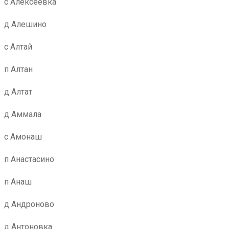
с Алексеевка
д Алешино
с Алтай
п Алтан
д Алтат
д Аммала
с Амонаш
п Анастасино
п Анаш
д Андроново
д Антоновка