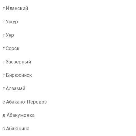
г Иланский
г Ужур
г Уяр
г Сорск
г Заозерный
г Бирюсинск
г Алзамай
с Абакано-Перевоз
д Абакумовка
с Абакшино