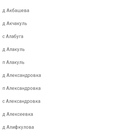
д Акбашева
д Акчакуль
с Алабуга
д Алакуль
п Алакуль
д Александровка
п Александровка
с Александровка
д Алексеевка
д Алифкулова