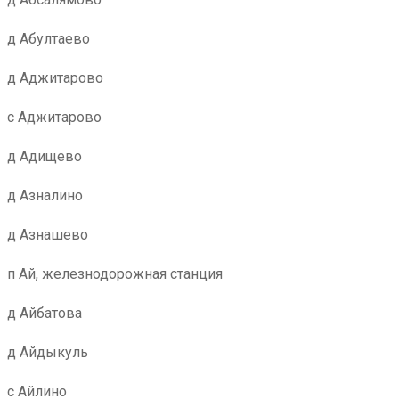
д Абултаево
д Аджитарово
с Аджитарово
д Адищево
д Азналино
д Азнашево
п Ай, железнодорожная станция
д Айбатова
д Айдыкуль
с Айлино