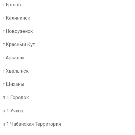
г Ершов
г Калининск
г Новоузенск
г Красный Кут
г Аркадак
г Хвалынск
г Шиханы
п 1 Городок
п 1 Учхоз
п 1 Чабанская Территория