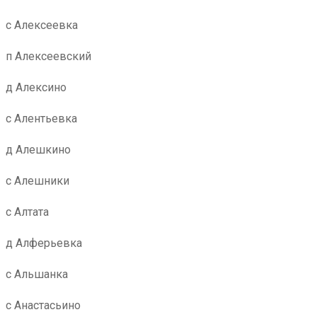
с Алексеевка
п Алексеевский
д Алексино
с Алентьевка
д Алешкино
с Алешники
с Алтата
д Алферьевка
с Альшанка
с Анастасьино