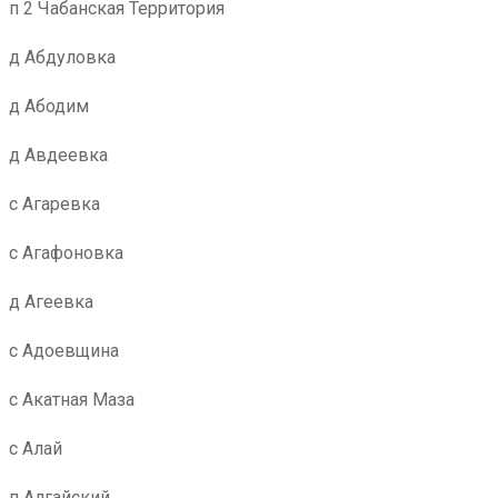
п 2 Чабанская Территория
д Абдуловка
д Абодим
д Авдеевка
с Агаревка
с Агафоновка
д Агеевка
с Адоевщина
с Акатная Маза
с Алай
п Алгайский