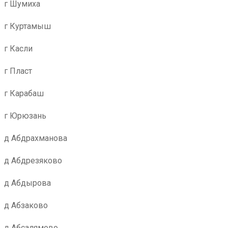
г Шумиха
г Куртамыш
г Касли
г Пласт
г Карабаш
г Юрюзань
д Абдрахманова
д Абдрезяково
д Абдырова
д Абзаково
д Абсалямово