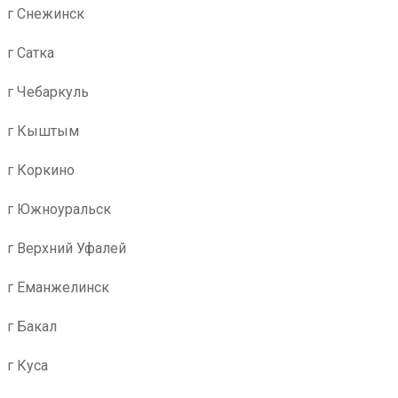
г Снежинск
г Сатка
г Чебаркуль
г Кыштым
г Коркино
г Южноуральск
г Верхний Уфалей
г Еманжелинск
г Бакал
г Куса