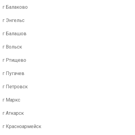
г Балаково
г Энгельс
г Балашов
г Вольск
г Ртищево
г Пугачев
г Петровск
г Маркс
г Аткарск
г Красноармейск