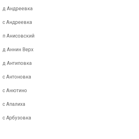
д Андреевка
с Андреевка
п Анисовский
д Аннин Верх
д Антиповка
с Антоновка
с Анютино
с Апалиха
с Арбузовка