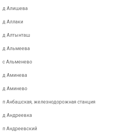
д Алишева
д Аллаки
д Алтынташ
д Альмеева
с Альменево
д Аминева
д Аминево
п Анбашская, железнодорожная станция
д Андреевка
п Андреевский