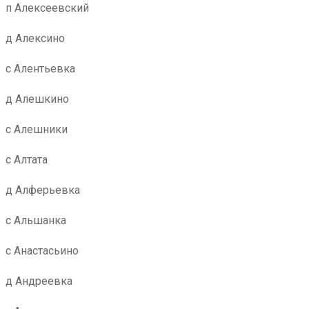
п Алексеевский
д Алексино
с Алентьевка
д Алешкино
с Алешники
с Алтата
д Алферьевка
с Альшанка
с Анастасьино
д Андреевка