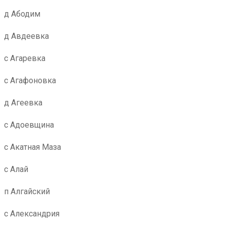
д Абодим
д Авдеевка
с Агаревка
с Агафоновка
д Агеевка
с Адоевщина
с Акатная Маза
с Алай
п Алгайский
с Александрия