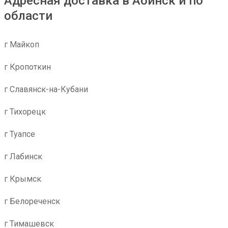
Адресная доставка в Абинск и по
области
г Майкоп
г Кропоткин
г Славянск-на-Кубани
г Тихорецк
г Туапсе
г Лабинск
г Крымск
г Белореченск
г Тимашевск