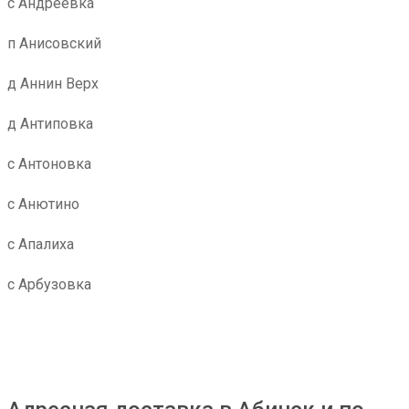
с Андреевка
п Анисовский
д Аннин Верх
д Антиповка
с Антоновка
с Анютино
с Апалиха
с Арбузовка