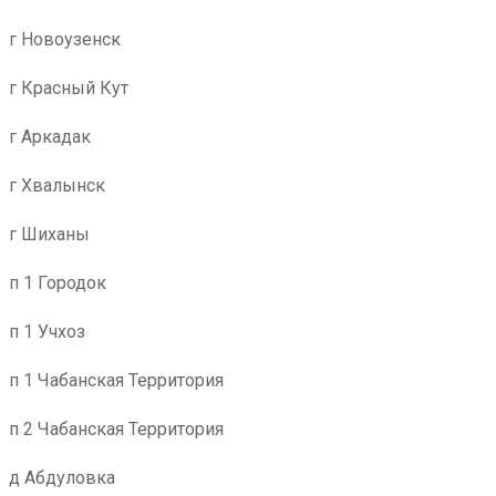
г Новоузенск
г Красный Кут
г Аркадак
г Хвалынск
г Шиханы
п 1 Городок
п 1 Учхоз
п 1 Чабанская Территория
п 2 Чабанская Территория
д Абдуловка