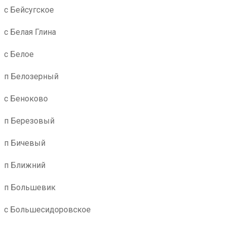
с Бейсугское
с Белая Глина
с Белое
п Белозерный
с Беноково
п Березовый
п Бичевый
п Ближний
п Большевик
с Большесидоровское