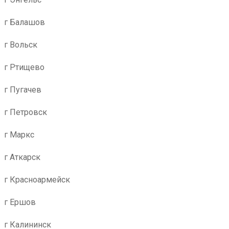
г Балашов
г Вольск
г Ртищево
г Пугачев
г Петровск
г Маркс
г Аткарск
г Красноармейск
г Ершов
г Калининск