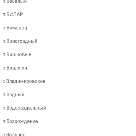
п Веселый
п ВИЛАР
п Вимовец
п Виноградный
п Вишневый
п Вишняки
с Владимировское
п Водный
п Водораздельный
п Возрождение
с Вольное