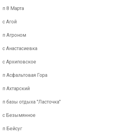
п 8 Марта
с Агой
п Агроном
с Анастасиевка
с Архиповское
п Асфальтовая Гора
п Ахтарский
п базы отдыха "Ласточка"
с Безымянное
п Бейсуг