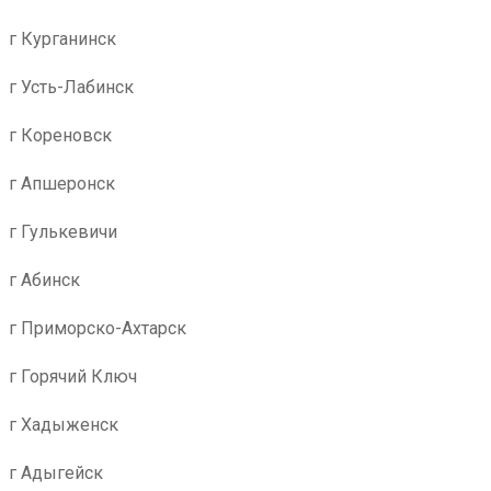
г Курганинск
г Усть-Лабинск
г Кореновск
г Апшеронск
г Гулькевичи
г Абинск
г Приморско-Ахтарск
г Горячий Ключ
г Хадыженск
г Адыгейск