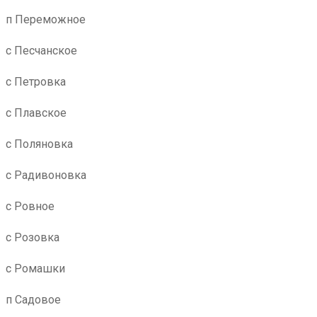
п Переможное
с Песчанское
с Петровка
с Плавское
с Поляновка
с Радивоновка
с Ровное
с Розовка
с Ромашки
п Садовое