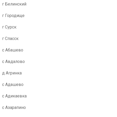
г Белинский
г Городище
г Сурск
г Спасск
с Абашево
с Авдалово
д Агринка
с Адашево
с Адикаевка
с Азарапино