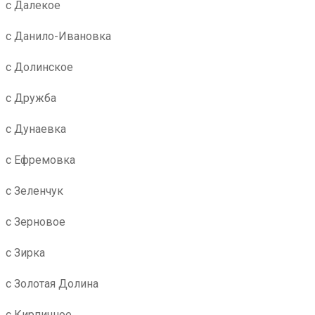
с Далекое
с Данило-Ивановка
с Долинское
с Дружба
с Дунаевка
с Ефремовка
с Зеленчук
с Зерновое
с Зирка
с Золотая Долина
с Кирпичное