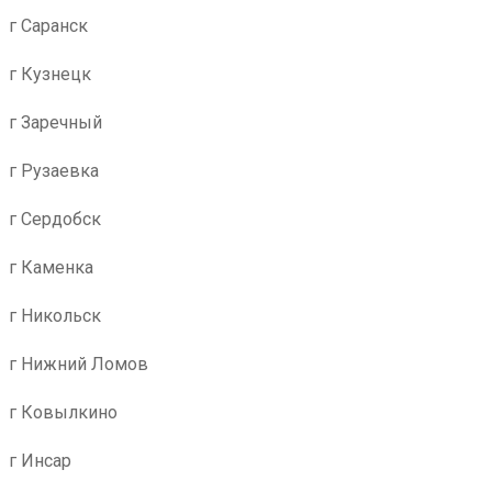
г Саранск
г Кузнецк
г Заречный
г Рузаевка
г Сердобск
г Каменка
г Никольск
г Нижний Ломов
г Ковылкино
г Инсар