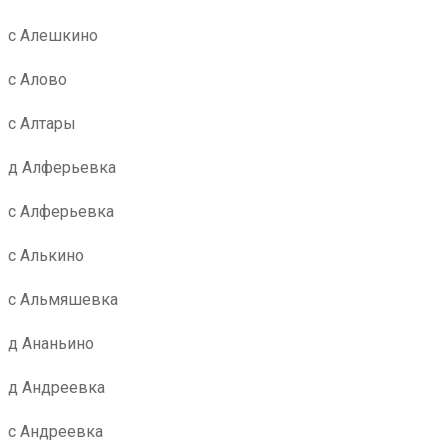
с Алешкино
с Алово
с Алтары
д Алферьевка
с Алферьевка
с Алькино
с Альмяшевка
д Ананьино
д Андреевка
с Андреевка