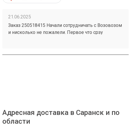
21.06.2025
Заказ 250518415 Начали сотрудничать с Возовозом
и нисколько не пожалели. Первое что срзу
бросилось в глаза это очень удобный интерфейс в
личном кабинете польователя. Все супер-понятно.
Сроки доставки тоже отличные. Из Питера в Пензу
за 2 дня! Супер! Цены ниже чем у конкурентов.
Если Возовоз будет и дальше так работать, то
серьезно подвинет конкурентов
Адресная доставка в Саранск и по
области