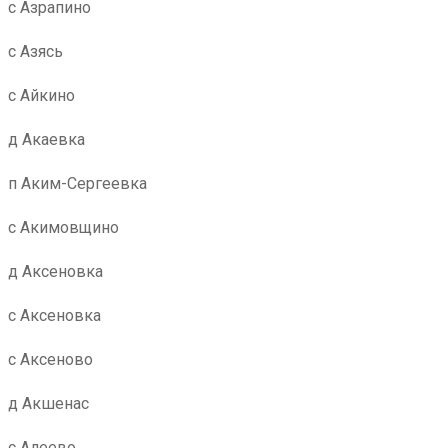
с Азрапино
с Азясь
с Айкино
д Акаевка
п Аким-Сергеевка
с Акимовщино
д Аксеновка
с Аксеновка
с Аксеново
д Акшенас
с Алеево