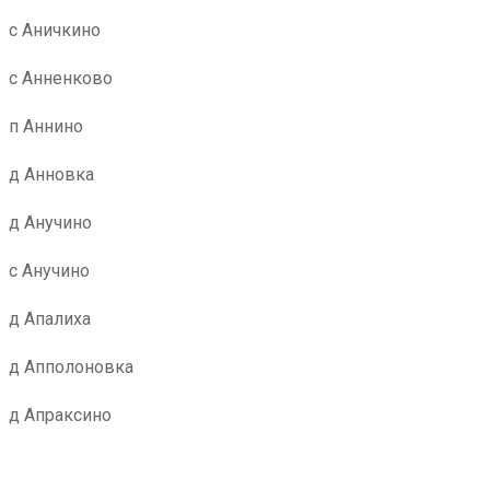
с Аничкино
с Анненково
п Аннино
д Анновка
д Анучино
с Анучино
д Апалиха
д Апполоновка
д Апраксино