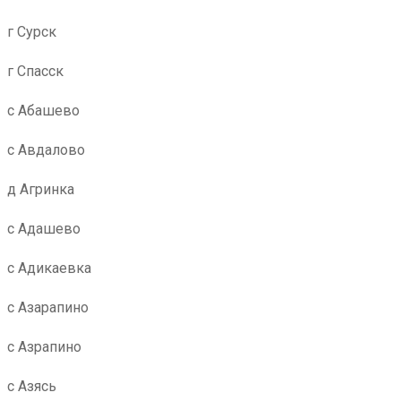
г Сурск
г Спасск
с Абашево
с Авдалово
д Агринка
с Адашево
с Адикаевка
с Азарапино
с Азрапино
с Азясь