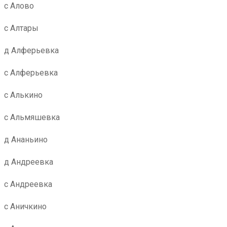
с Алово
с Алтары
д Алферьевка
с Алферьевка
с Алькино
с Альмяшевка
д Ананьино
д Андреевка
с Андреевка
с Аничкино