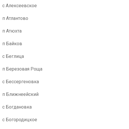
с Алексеевское
п Атлантово
п Атюхта
п Байков
с Беглица
п Березовая Роща
с Бессергеновка
п Ближнеейский
с Богдановка
с Богородицкое