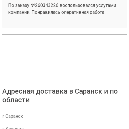
По заказу №260343226 воспользовался услугами
компании. Понравилась оперативная работа
сотрудников и удобное оформление отправления.
Информацию по заказу предоставляли
своевременно. Замечаний по доставке нет.
Адресная доставка в Саранск и по
области
г Саранск
г Кузнецк