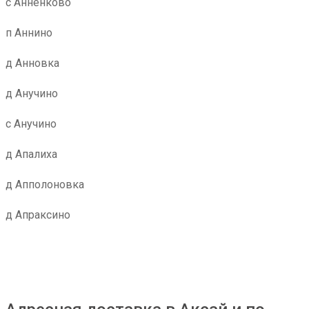
с Анненково
п Аннино
д Анновка
д Анучино
с Анучино
д Апалиха
д Апполоновка
д Апраксино