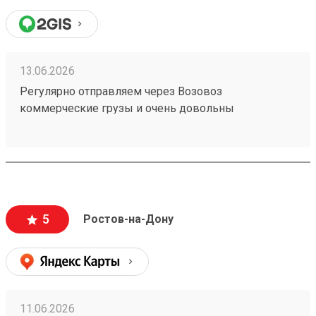
13.06.2026
Регулярно отправляем через Возовоз
коммерческие грузы и очень довольны
сотрудничеством. На терминале всегда идеальная
чистота и порядок, товар принимают и выдают
быстро. Персонал заслуживает отдельной похвалы
— общение максимально вежливое, менеджеры
приветливые и всегда готовы помочь с
оформлением. Самое главное для нас — это
5
Ростов-на-Дону
стопроцентная сохранность груза, коробки всегда
приходят чистыми и немятыми. Цены адекватные,
сроки соблюдаются. Рекомендую! (заказ №
260183788)
11.06.2026