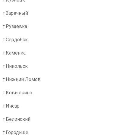
г Заречный
г Рузаевка
г Сердобск
г Каменка
г Никольск
г Нижний Ломов
г Ковылкино
г Инсар
г Белинский
г Городище