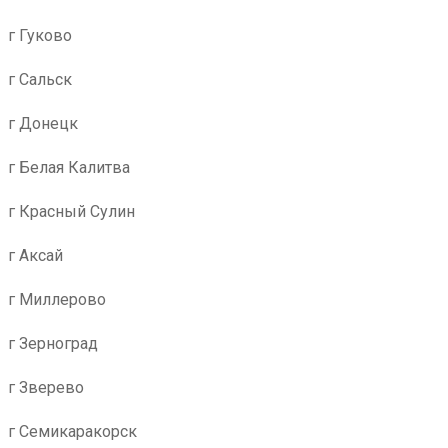
г Гуково
г Сальск
г Донецк
г Белая Калитва
г Красный Сулин
г Аксай
г Миллерово
г Зерноград
г Зверево
г Семикаракорск