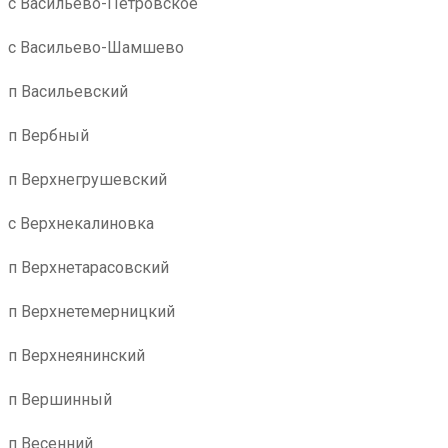
с Васильево-Петровское
с Васильево-Шамшево
п Васильевский
п Вербный
п Верхнегрушевский
с Верхнекалиновка
п Верхнетарасовский
п Верхнетемерницкий
п Верхнеянинский
п Вершинный
п Весенний