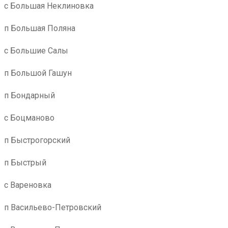
с Большая Неклиновка
п Большая Поляна
с Большие Салы
п Большой Гашун
п Бондарный
с Боцманово
п Быстрогорский
п Быстрый
с Вареновка
п Васильево-Петровский