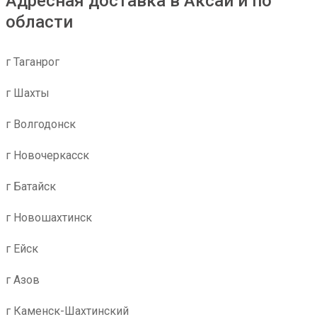
Адресная доставка в Аксай и по
области
г Таганрог
г Шахты
г Волгодонск
г Новочеркасск
г Батайск
г Новошахтинск
г Ейск
г Азов
г Каменск-Шахтинский