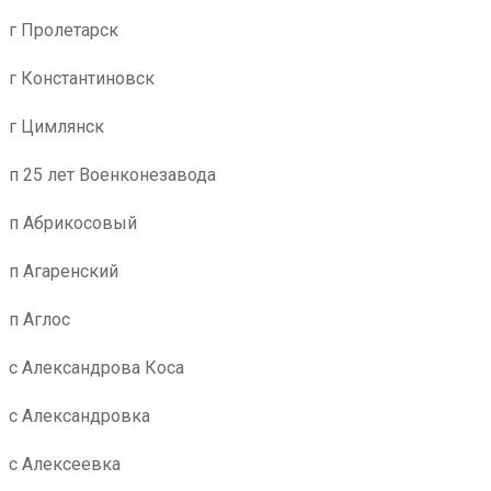
г Пролетарск
г Константиновск
г Цимлянск
п 25 лет Военконезавода
п Абрикосовый
п Агаренский
п Аглос
с Александрова Коса
с Александровка
с Алексеевка