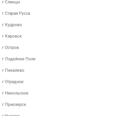
г Сланцы
г Старая Русса
г Кудрово
г Кировск
г Остров
г Лодейное Поле
г Пикалево
г Отрадное
г Никольское
г Приозерск
г Чудово