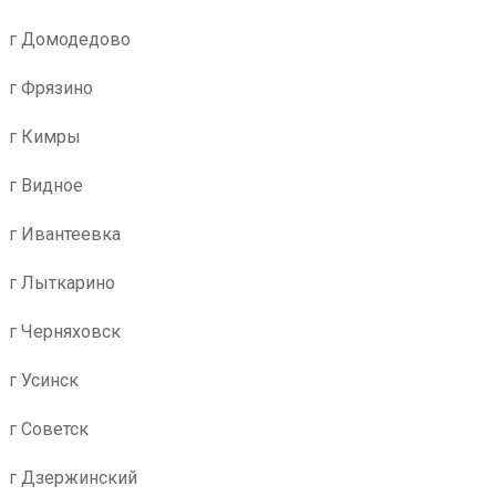
г Домодедово
г Фрязино
г Кимры
г Видное
г Ивантеевка
г Лыткарино
г Черняховск
г Усинск
г Советск
г Дзержинский