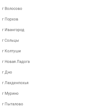
г Волосово
г Порхов
г Ивангород
г Сольцы
г Колтуши
г Новая Ладога
г Дно
г Лахденпохья
г Мурино
г Пыталово