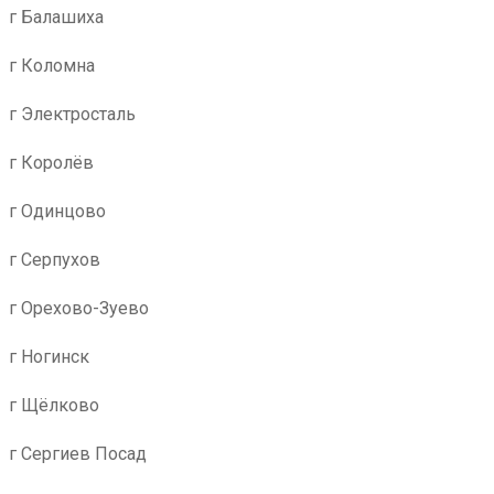
г Балашиха
г Коломна
г Электросталь
г Королёв
г Одинцово
г Серпухов
г Орехово-Зуево
г Ногинск
г Щёлково
г Сергиев Посад