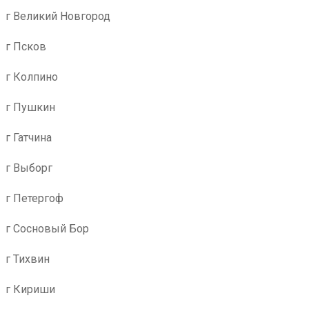
г Великий Новгород
г Псков
г Колпино
г Пушкин
г Гатчина
г Выборг
г Петергоф
г Сосновый Бор
г Тихвин
г Кириши