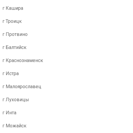
г Кашира
г Троицк
г Протвино
г Балтийск
г Краснознаменск
г Истра
г Малоярославец
г Луховицы
г Инта
г Можайск