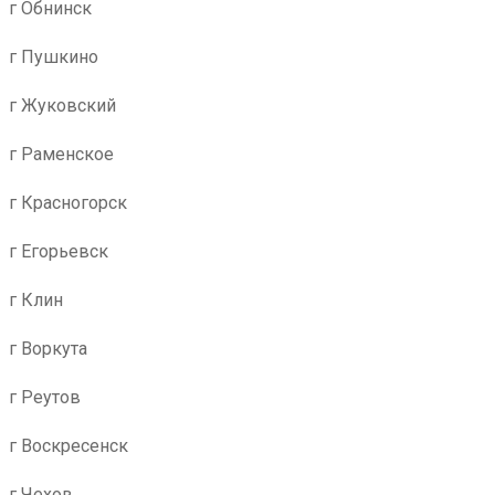
г Обнинск
г Пушкино
г Жуковский
г Раменское
г Красногорск
г Егорьевск
г Клин
г Воркута
г Реутов
г Воскресенск
г Чехов