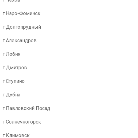
г Наро-Фоминск
г Долгопрудный
г Александров
г Лобня
г Дмитров
г Ступино
г Дубна
г Павловский Посад
г Солнечногорск
г Климовск