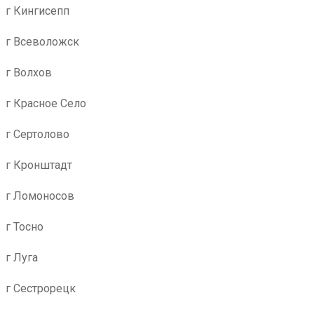
г Кингисепп
г Всеволожск
г Волхов
г Красное Село
г Сертолово
г Кронштадт
г Ломоносов
г Тосно
г Луга
г Сестрорецк