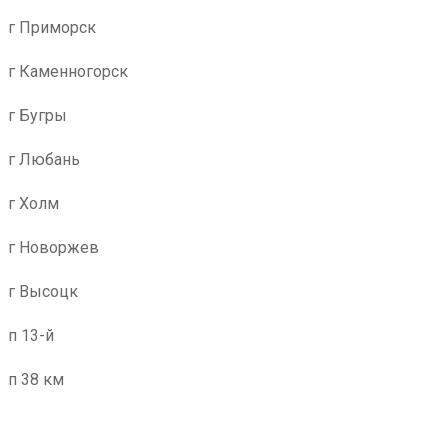
г Приморск
г Каменногорск
г Бугры
г Любань
г Холм
г Новоржев
г Высоцк
п 13-й
п 38 км