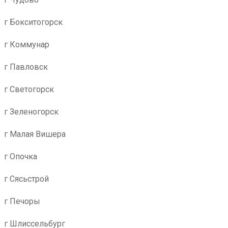
г Бокситогорск
г Коммунар
г Павловск
г Светогорск
г Зеленогорск
г Малая Вишера
г Опочка
г Сясьстрой
г Печоры
г Шлиссельбург