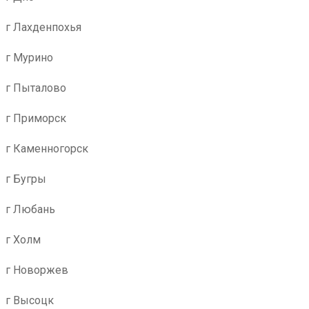
г Лахденпохья
г Мурино
г Пыталово
г Приморск
г Каменногорск
г Бугры
г Любань
г Холм
г Новоржев
г Высоцк