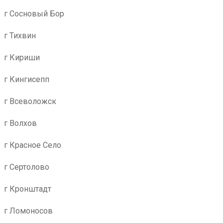
г Сосновый Бор
г Тихвин
г Кириши
г Кингисепп
г Всеволожск
г Волхов
г Красное Село
г Сертолово
г Кронштадт
г Ломоносов