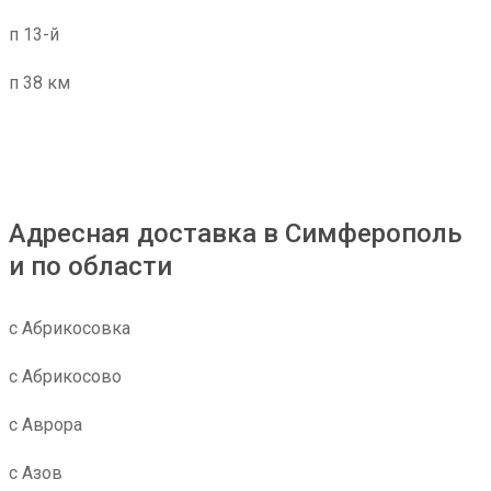
п 13-й
п 38 км
Адресная доставка в Симферополь
и по области
с Абрикосовка
с Абрикосово
с Аврора
с Азов