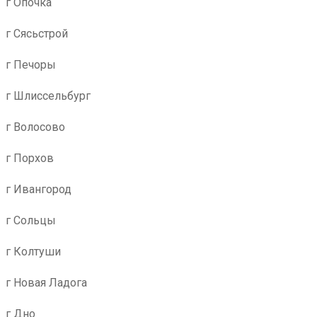
г Опочка
г Сясьстрой
г Печоры
г Шлиссельбург
г Волосово
г Порхов
г Ивангород
г Сольцы
г Колтуши
г Новая Ладога
г Дно