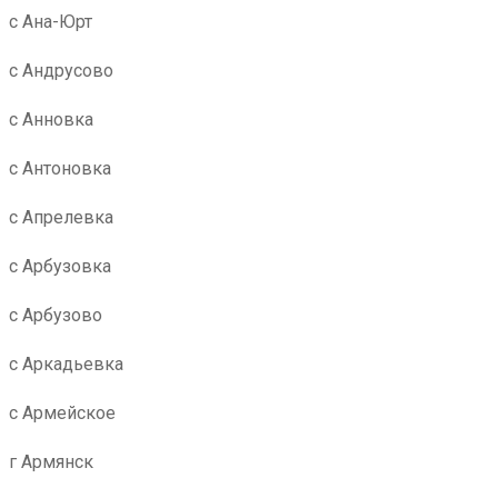
с Ана-Юрт
с Андрусово
с Анновка
с Антоновка
с Апрелевка
с Арбузовка
с Арбузово
с Аркадьевка
с Армейское
г Армянск