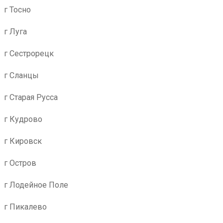
г Тосно
г Луга
г Сестрорецк
г Сланцы
г Старая Русса
г Кудрово
г Кировск
г Остров
г Лодейное Поле
г Пикалево