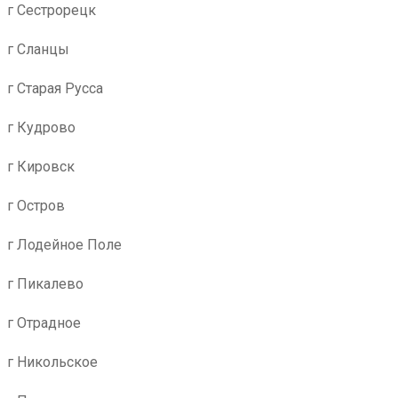
г Сестрорецк
г Сланцы
г Старая Русса
г Кудрово
г Кировск
г Остров
г Лодейное Поле
г Пикалево
г Отрадное
г Никольское