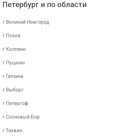
Петербург и по области
г Великий Новгород
г Псков
г Колпино
г Пушкин
г Гатчина
г Выборг
г Петергоф
г Сосновый Бор
г Тихвин