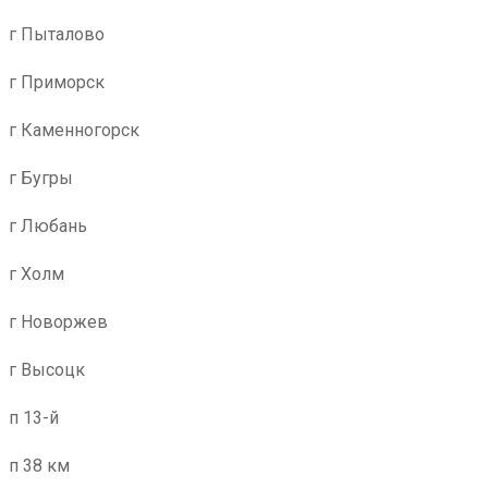
г Пыталово
г Приморск
г Каменногорск
г Бугры
г Любань
г Холм
г Новоржев
г Высоцк
п 13-й
п 38 км