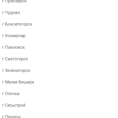
г Приозерск
г Чудово
г Бокситогорск
г Коммунар
г Павловск
г Светогорск
г Зеленогорск
г Малая Вишера
г Опочка
г Сясьстрой
г Печоры