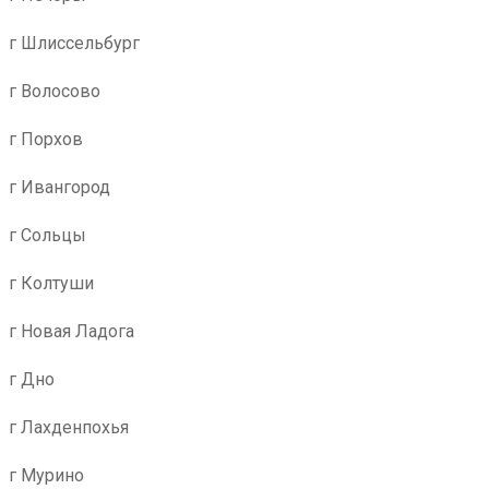
г Шлиссельбург
г Волосово
г Порхов
г Ивангород
г Сольцы
г Колтуши
г Новая Ладога
г Дно
г Лахденпохья
г Мурино