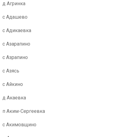
д Агринка
с Адашево
с Адикаевка
с Азарапино
с Азрапино
с Азясь
с Айкино
д Акаевка
п Аким-Сергеевка
с Акимовщино