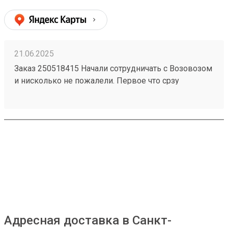
21.06.2025
Заказ 250518415 Начали сотрудничать с Возовозом
и нисколько не пожалели. Первое что срзу
бросилось в глаза это очень удобный интерфейс в
личном кабинете польователя. Все супер-понятно.
Сроки доставки тоже отличные. Из Питера в Пензу
за 2 дня! Супер! Цены ниже чем у конкурентов.
Если Возовоз будет и дальше так работать, то
серьезно подвинет конкурентов
Адресная доставка в Санкт-