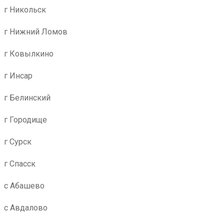
г Никольск
г Нижний Ломов
г Ковылкино
г Инсар
г Белинский
г Городище
г Сурск
г Спасск
с Абашево
с Авдалово