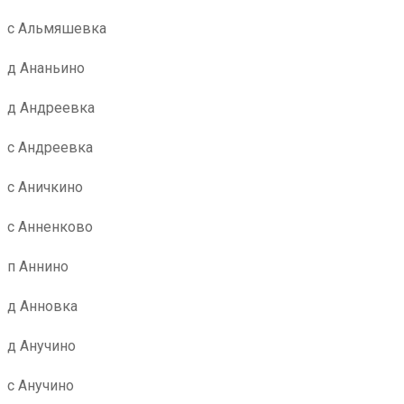
с Альмяшевка
д Ананьино
д Андреевка
с Андреевка
с Аничкино
с Анненково
п Аннино
д Анновка
д Анучино
с Анучино