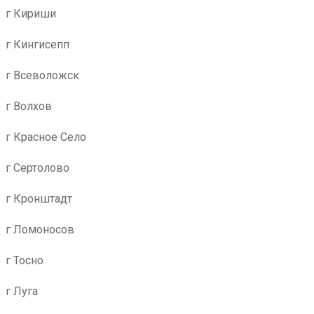
г Кириши
г Кингисепп
г Всеволожск
г Волхов
г Красное Село
г Сертолово
г Кронштадт
г Ломоносов
г Тосно
г Луга