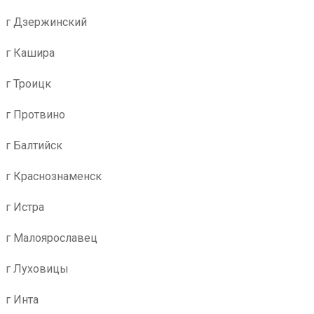
г Дзержинский
г Кашира
г Троицк
г Протвино
г Балтийск
г Краснознаменск
г Истра
г Малоярославец
г Луховицы
г Инта