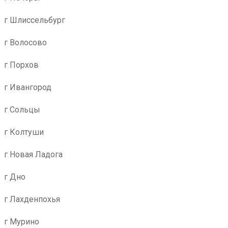
г Шлиссельбург
г Волосово
г Порхов
г Ивангород
г Сольцы
г Колтуши
г Новая Ладога
г Дно
г Лахденпохья
г Мурино