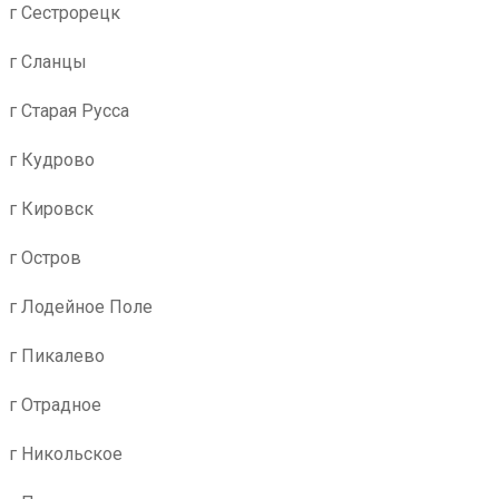
г Сестрорецк
г Сланцы
г Старая Русса
г Кудрово
г Кировск
г Остров
г Лодейное Поле
г Пикалево
г Отрадное
г Никольское