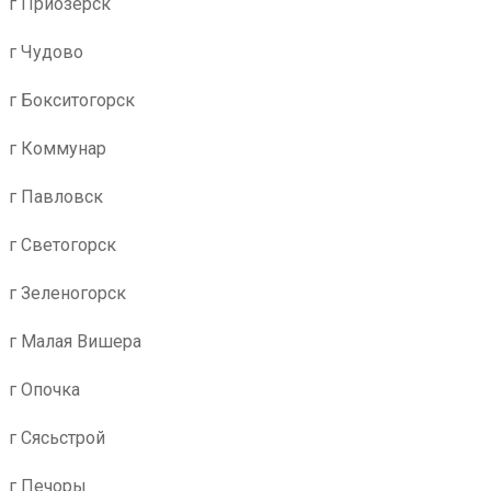
г Приозерск
г Чудово
г Бокситогорск
г Коммунар
г Павловск
г Светогорск
г Зеленогорск
г Малая Вишера
г Опочка
г Сясьстрой
г Печоры