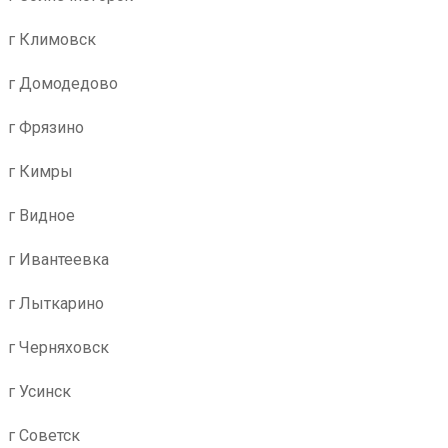
г Климовск
г Домодедово
г Фрязино
г Кимры
г Видное
г Ивантеевка
г Лыткарино
г Черняховск
г Усинск
г Советск