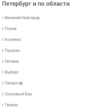
Петербург и по области
г Великий Новгород
г Псков
г Колпино
г Пушкин
г Гатчина
г Выборг
г Петергоф
г Сосновый Бор
г Тихвин