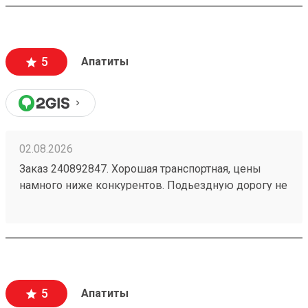
5
Апатиты
02.08.2026
Заказ 240892847. Хорошая транспортная, цены
намного ниже конкурентов. Подьездную дорогу не
мешало бы немного подремонтировать, а так все
хорошо. Сотрудники вежливые, всегда помогут
подскажут как лучше упаковать. Заказы
оформляют и выдают быстро. Советую всем!
5
Апатиты