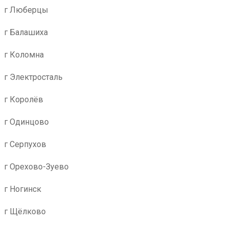
г Люберцы
г Балашиха
г Коломна
г Электросталь
г Королёв
г Одинцово
г Серпухов
г Орехово-Зуево
г Ногинск
г Щёлково