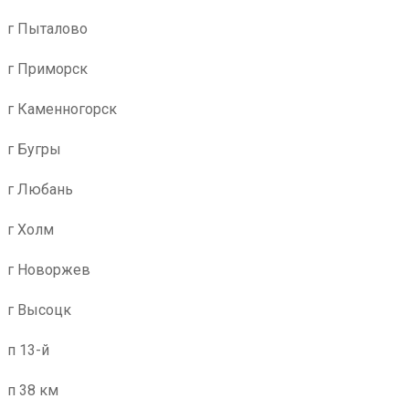
г Пыталово
г Приморск
г Каменногорск
г Бугры
г Любань
г Холм
г Новоржев
г Высоцк
п 13-й
п 38 км