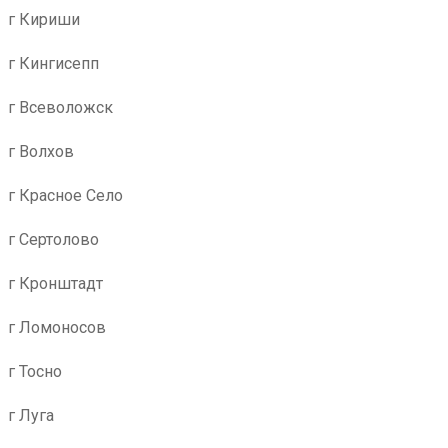
г Кириши
г Кингисепп
г Всеволожск
г Волхов
г Красное Село
г Сертолово
г Кронштадт
г Ломоносов
г Тосно
г Луга