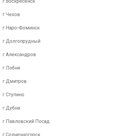
г Воскресенск
г Чехов
г Наро-Фоминск
г Долгопрудный
г Александров
г Лобня
г Дмитров
г Ступино
г Дубна
г Павловский Посад
г Солнечногорск