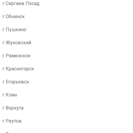
г Сергиев Посад
г Обнинск
г Пушкино
г Жуковский
г Раменское
г Красногорск
г Егорьевск
г Клин
г Воркута
г Реутов