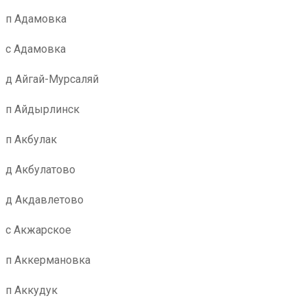
п Адамовка
с Адамовка
д Айгай-Мурсаляй
п Айдырлинск
п Акбулак
д Акбулатово
д Акдавлетово
с Акжарское
п Аккермановка
п Аккудук