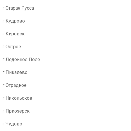
г Старая Русса
г Кудрово
г Кировск
г Остров
г Лодейное Поле
г Пикалево
г Отрадное
г Никольское
г Приозерск
г Чудово