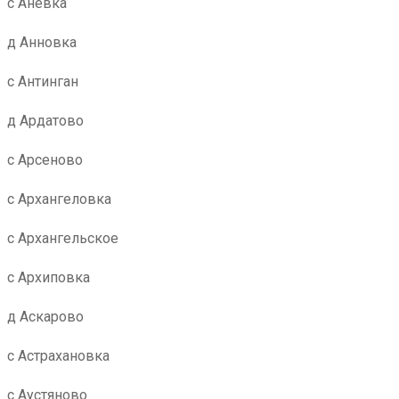
с Аневка
д Анновка
с Антинган
д Ардатово
с Арсеново
с Архангеловка
с Архангельское
с Архиповка
д Аскарово
с Астрахановка
с Аустяново