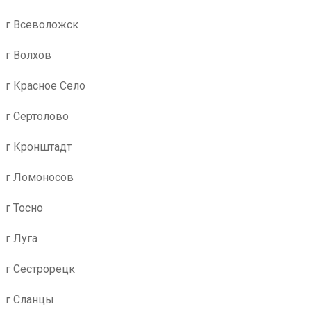
г Всеволожск
г Волхов
г Красное Село
г Сертолово
г Кронштадт
г Ломоносов
г Тосно
г Луга
г Сестрорецк
г Сланцы