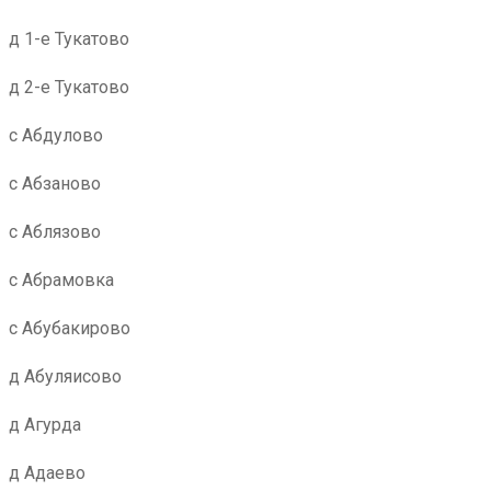
д 1-е Тукатово
д 2-е Тукатово
с Абдулово
с Абзаново
с Аблязово
с Абрамовка
с Абубакирово
д Абуляисово
д Агурда
д Адаево