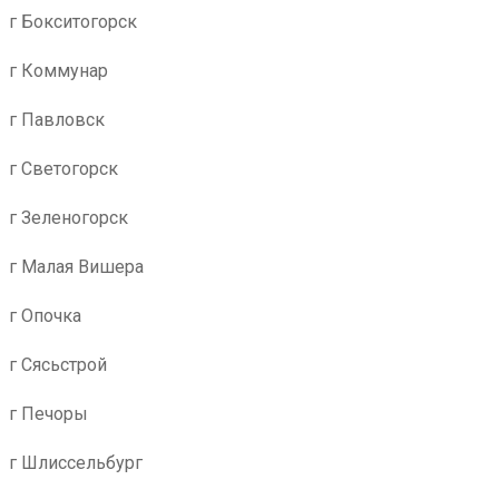
г Бокситогорск
г Коммунар
г Павловск
г Светогорск
г Зеленогорск
г Малая Вишера
г Опочка
г Сясьстрой
г Печоры
г Шлиссельбург