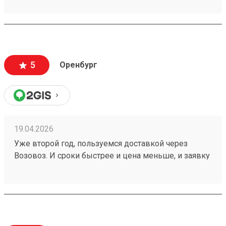
оптимальная. Удобные места для сдачи и забора
груза и время работы. Рекомендую Заказ
260401984
5
Оренбург
19.04.2026
Уже второй год, пользуемся доставкой через
Возовоз. И сроки быстрее и цена меньше, и заявку
можно корректировать. Лично мне всё очень
нравится и всё удобно! один из моих заказов
№260273617. И девочки на звонки отвечают в
любое время!