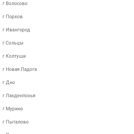
г Волосово
г Порхов
г Ивангород
г Сольцы
г Колтуши
г Новая Ладога
г Дно
г Лахденпохья
г Мурино
г Пыталово