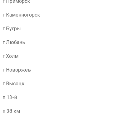
г Приморск
г Каменногорск
г Бугры
г Любань
г Холм
г Новоржев
г Высоцк
п 13-й
п 38 км