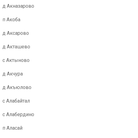
д Акназарово
п Акоба
д Аксарово
д Акташево
с Актыново
д Акчура
д Акъюлово
с Алабайтал
с Алабердино
п Аласай