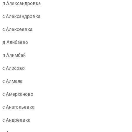
п Александровка
с Александровка
с Алексеевка
д Алибаево
п Алимбай
с Алисово
с Алмала
с Амерханово
с Анатольевка
с Андреевка