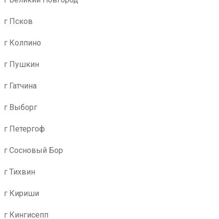
г Псков
г Колпино
г Пушкин
г Гатчина
г Выборг
г Петергоф
г Сосновый Бор
г Тихвин
г Кириши
г Кингисепп