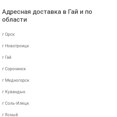
Адресная доставка в Гай и по
области
г Орск
г Новотроицк
г Гай
г Сорочинск
г Медногорск
г Кувандык
г Соль-Илецк
г Ясный