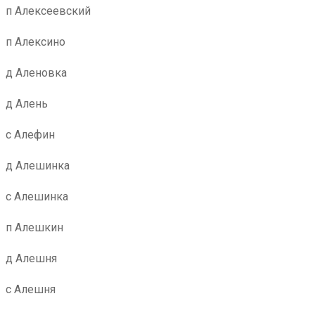
п Алексеевский
п Алексино
д Аленовка
д Алень
с Алефин
д Алешинка
с Алешинка
п Алешкин
д Алешня
с Алешня