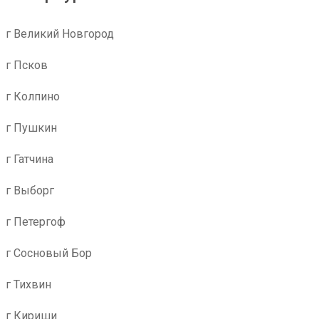
г Великий Новгород
г Псков
г Колпино
г Пушкин
г Гатчина
г Выборг
г Петергоф
г Сосновый Бор
г Тихвин
г Кириши