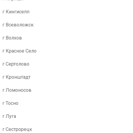
г Кингисепп
г Всеволожск
г Волхов
г Красное Село
г Сертолово
г Кронштадт
г Ломоносов
г Тосно
г Луга
г Сестрорецк