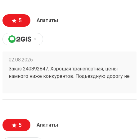
5
Апатиты
02.08.2026
Заказ 240892847. Хорошая транспортная, цены
намного ниже конкурентов. Подьездную дорогу не
мешало бы немного подремонтировать, а так все
хорошо. Сотрудники вежливые, всегда помогут
подскажут как лучше упаковать. Заказы
оформляют и выдают быстро. Советую всем!
5
Апатиты