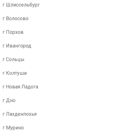
г Шлиссельбург
г Волосово
г Порхов
г Ивангород
г Сольцы
г Колтуши
г Новая Ладога
г Дно
г Лахденпохья
г Мурино