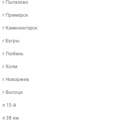
г Пыталово
г Приморск
г Каменногорск
г Бугры
г Любань
г Холм
г Новоржев
г Высоцк
п 13-й
п 38 км