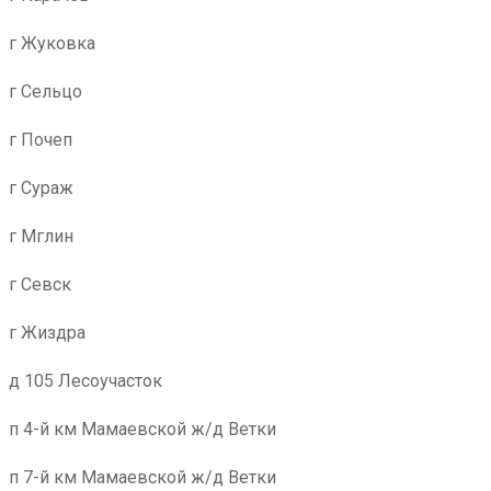
г Жуковка
г Сельцо
г Почеп
г Сураж
г Мглин
г Севск
г Жиздра
д 105 Лесоучасток
п 4-й км Мамаевской ж/д Ветки
п 7-й км Мамаевской ж/д Ветки