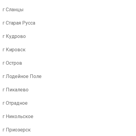
г Сланцы
г Старая Русса
г Кудрово
г Кировск
г Остров
г Лодейное Поле
г Пикалево
г Отрадное
г Никольское
г Приозерск