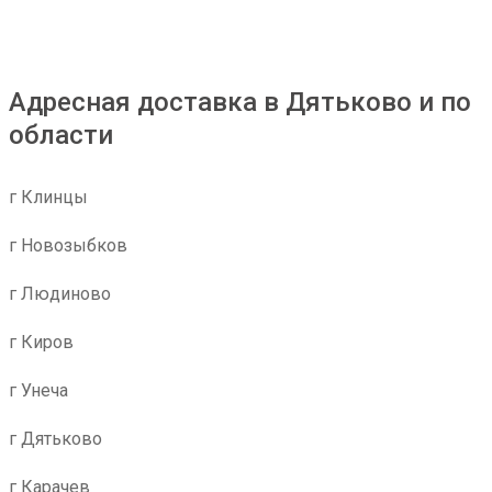
Адресная доставка в Дятьково и по
области
г Клинцы
г Новозыбков
г Людиново
г Киров
г Унеча
г Дятьково
г Карачев