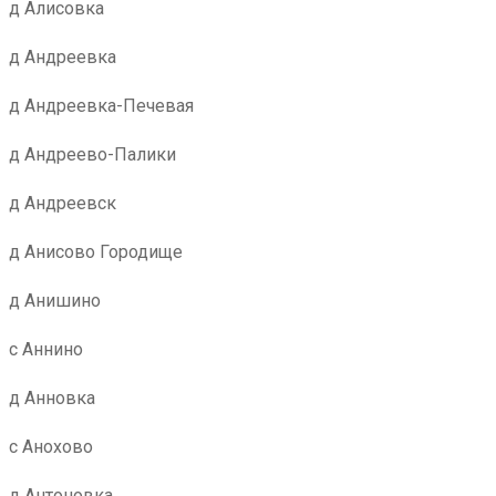
д Алисовка
д Андреевка
д Андреевка-Печевая
д Андреево-Палики
д Андреевск
д Анисово Городище
д Анишино
с Аннино
д Анновка
с Анохово
д Антоновка