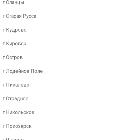
г Сланцы
г Старая Русса
г Кудрово
г Кировск
г Остров
г Лодейное Поле
г Пикалево
г Отрадное
г Никольское
г Приозерск
г Чудово