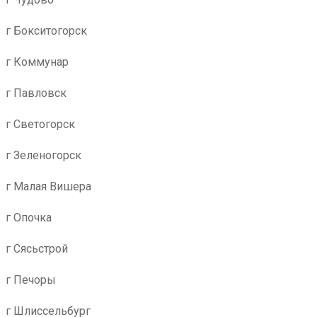
г Бокситогорск
г Коммунар
г Павловск
г Светогорск
г Зеленогорск
г Малая Вишера
г Опочка
г Сясьстрой
г Печоры
г Шлиссельбург