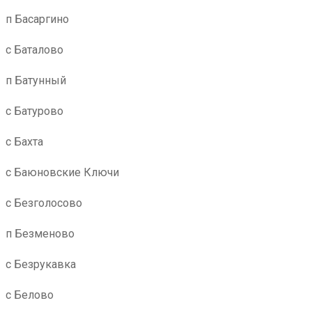
п Басаргино
с Баталово
п Батунный
с Батурово
с Бахта
с Баюновские Ключи
с Безголосово
п Безменово
с Безрукавка
с Белово