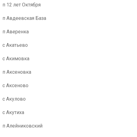
п 12 лет Октября
п Авдеевская База
п Аверенка
с Акатьево
с Акимовка
п Аксеновка
с Аксеново
с Акулово
с Акутиха
п Алейниковский