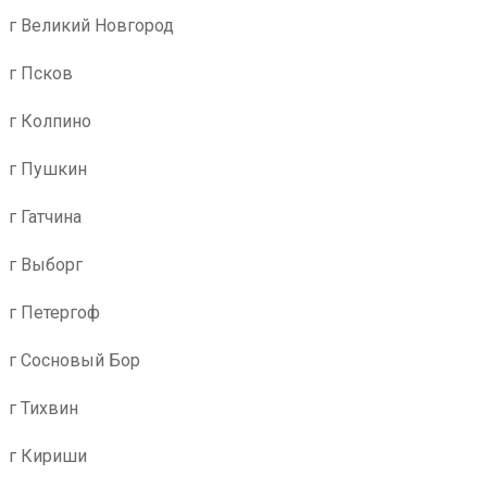
г Великий Новгород
г Псков
г Колпино
г Пушкин
г Гатчина
г Выборг
г Петергоф
г Сосновый Бор
г Тихвин
г Кириши