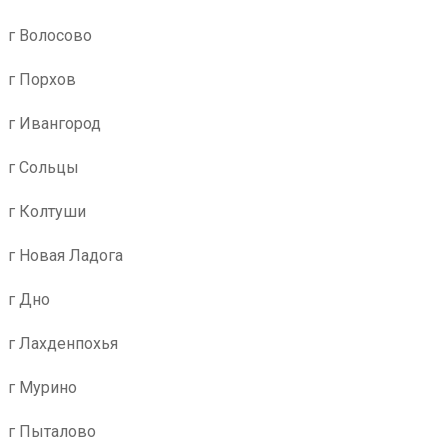
г Волосово
г Порхов
г Ивангород
г Сольцы
г Колтуши
г Новая Ладога
г Дно
г Лахденпохья
г Мурино
г Пыталово