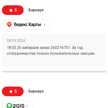
города доставка стоила бы мне больше половины
стоимости. Упаковано надежно - товар обшит
5
Барнаул
деревянным щитом. Есть приложение и сайт, что
очень удобно. Однозначно буду пользоваться и
дальше. Жду заказ по доставке радиаторов из
Новосибирска.
08.04.2026
18.03.26 забирали заказ 260216751. За год
сотрудничества только положительные эмоции.
Скорость доставки, цены и обслуживание на
отлично!
5
Барнаул