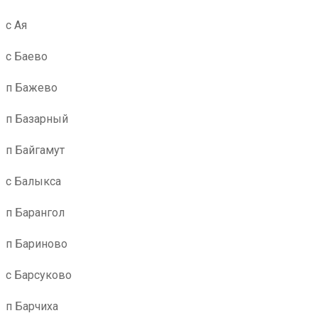
с Ая
с Баево
п Бажево
п Базарный
п Байгамут
с Балыкса
п Барангол
п Бариново
с Барсуково
п Барчиха