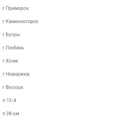
г Приморск
г Каменногорск
г Бугры
г Любань
г Холм
г Новоржев
г Высоцк
п 13-й
п 38 км