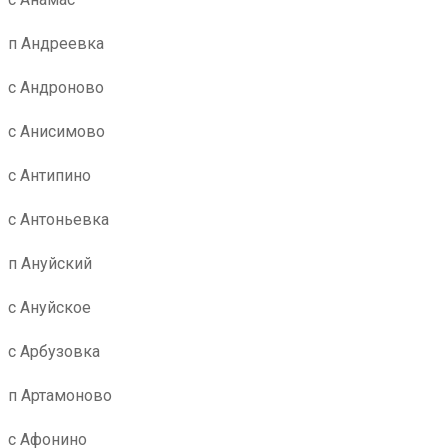
п Андреевка
с Андроново
с Анисимово
с Антипино
с Антоньевка
п Ануйский
с Ануйское
с Арбузовка
п Артамоново
с Афонино