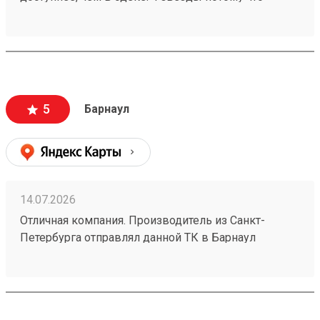
бывают косяки у них, например один раз потеряли
груз на 2 недели, но разобрались. Так что всё ок
5
Барнаул
14.07.2026
Отличная компания. Производитель из Санкт-
Петербурга отправлял данной ТК в Барнаул
конвекторы для системы отопления частного дома
размерами 1500х250х70 в количестве 4шт номер
заказа №260626919. Пришли за неделю до адреса
за 5500р. Считаю, что очень дешево. В пределах