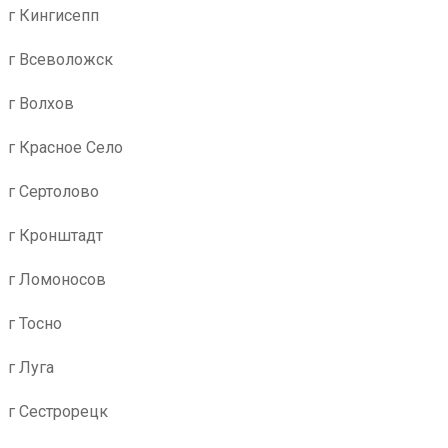
г Кингисепп
г Всеволожск
г Волхов
г Красное Село
г Сертолово
г Кронштадт
г Ломоносов
г Тосно
г Луга
г Сестрорецк