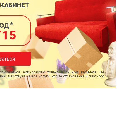
 КАБИНЕТ
од*
T15
ваться
льзоваться единоразово только в личном кабинете. Не
ми. Действует на все услуги, кроме страхования и платного