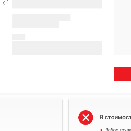
В стоимост
Забор груза