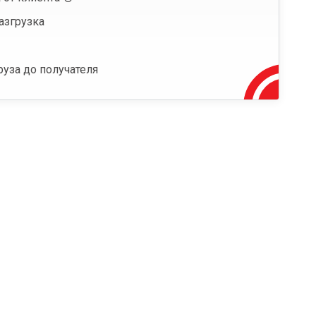
азгрузка
руза до получателя