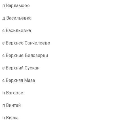
п Варламово
д Васильевка
с Васильевка
с Верхнее Санчелеево
с Верхние Белозерки
с Верхний Сускан
с Верхняя Маза
п Взгорье
п Винтай
п Висла