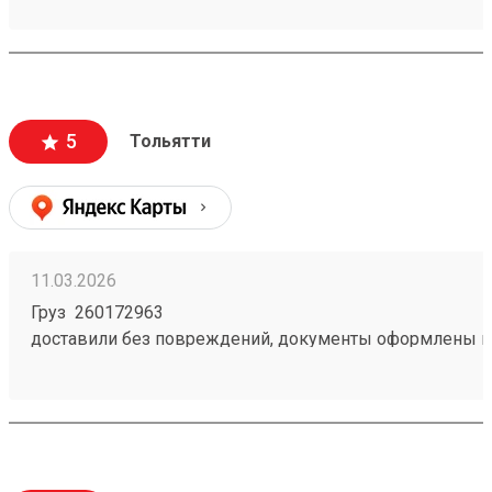
доставки и из чего. Даже есть телеграмм бот, что тоже
удобно. Дали приветственный промокод, не нашел куд
написал в поддержку, моментально ответили, менедж
отредактировала заказ и все. Все супер
5
Тольятти
11.03.2026
Груз 260172963
доставили без повреждений, документы оформлены к
чёткое соблюдение сроков доставки;
вежливый и ответственный персонал