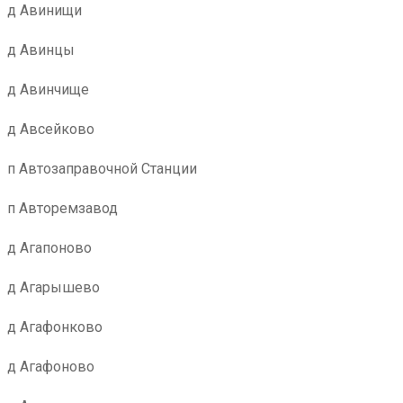
д Авинищи
д Авинцы
д Авинчище
д Авсейково
п Автозаправочной Станции
п Авторемзавод
д Агапоново
д Агарышево
д Агафонково
д Агафоново