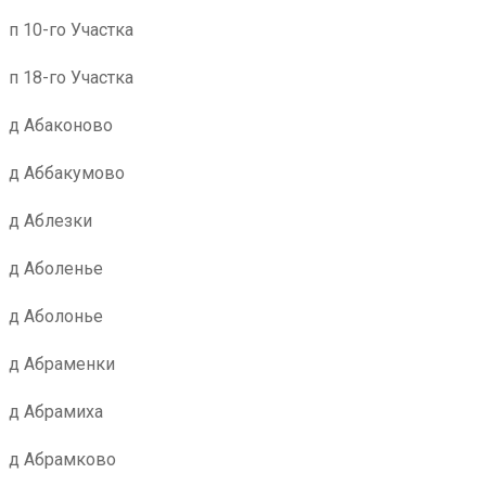
п 10-го Участка
п 18-го Участка
д Абаконово
д Аббакумово
д Аблезки
д Аболенье
д Аболонье
д Абраменки
д Абрамиха
д Абрамково