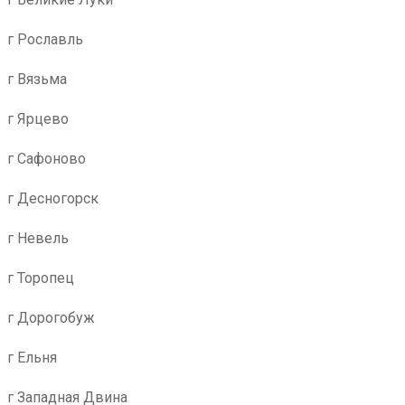
г Рославль
г Вязьма
г Ярцево
г Сафоново
г Десногорск
г Невель
г Торопец
г Дорогобуж
г Ельня
г Западная Двина