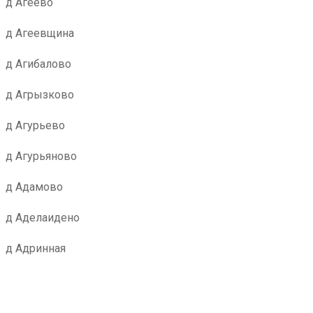
д Агеево
д Агеевщина
д Агибалово
д Агрызково
д Агурьево
д Агурьяново
д Адамово
д Аделаидено
д Адринная