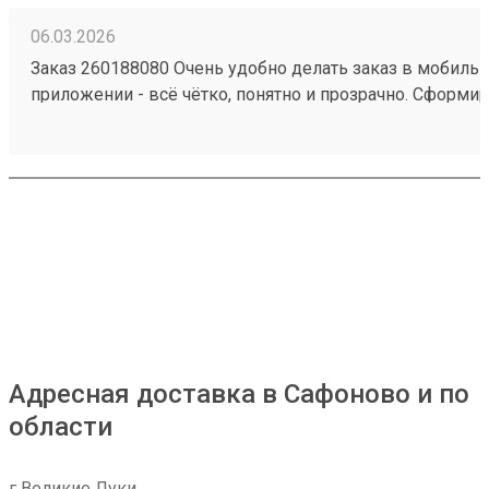
06.03.2026
Заказ 260188080 Очень удобно делать заказ в мобиль
приложении - всё чётко, понятно и прозрачно. Сформи
заявку на определённый день, внесли все данные по г
сразу видна сумма на оплату. В обозначенное время п
водитель, забрал груз. В личном кабинете видны все
перемещения груза, там же делается и оплата. Очень у
комфортно! А за бонусную программу - отдельное спас
Адресная доставка в Сафоново и по
области
г Великие Луки