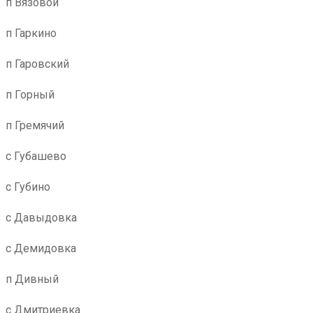
п Вязовой
п Гаркино
п Гаровский
п Горный
п Гремячий
с Губашево
с Губино
с Давыдовка
с Демидовка
п Дивный
с Дмитриевка