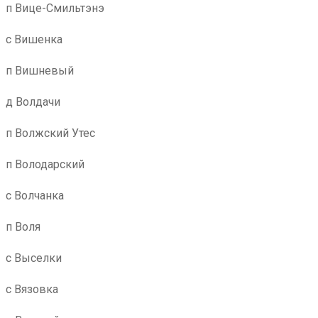
п Вице-Смильтэнэ
с Вишенка
п Вишневый
д Волдачи
п Волжский Утес
п Володарский
с Волчанка
п Воля
с Выселки
с Вязовка