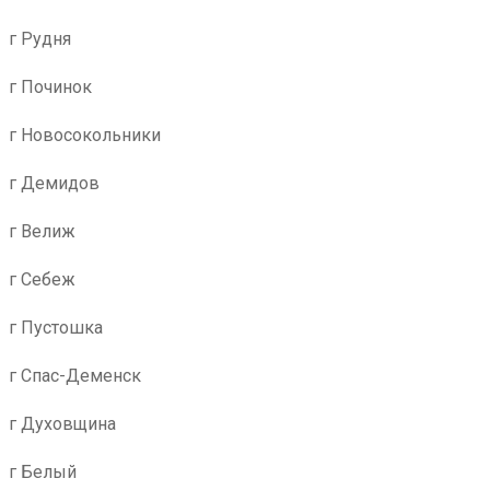
г Рудня
г Починок
г Новосокольники
г Демидов
г Велиж
г Себеж
г Пустошка
г Спас-Деменск
г Духовщина
г Белый