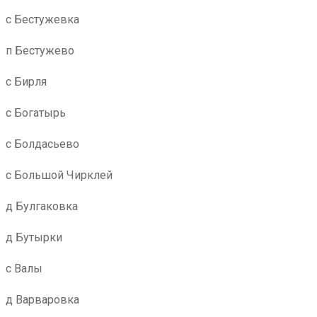
с Бестужевка
п Бестужево
с Бирля
с Богатырь
с Болдасьево
с Большой Чирклей
д Булгаковка
д Бутырки
с Валы
д Варваровка