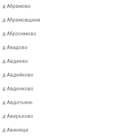
д Абрамово
д Абрамовщина
д Абросимово
д Авадово
д Авдеево
д Авдейково
д Авденково
д Авдотьино
д Аверьково
д Авинище