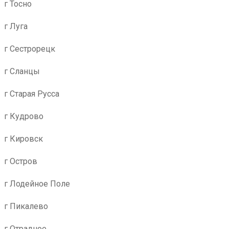
г Тосно
г Луга
г Сестрорецк
г Сланцы
г Старая Русса
г Кудрово
г Кировск
г Остров
г Лодейное Поле
г Пикалево
г Отрадное