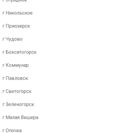
г Никольское
г Приозерск
г Чудово
г Бокситогорск
г Коммунар
г Павловск
г Светогорск
г Зеленогорск
г Малая Вишера
г Опочка