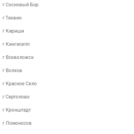
г Сосновый Бор
г Тихвин
г Кириши
г Кингисепп
г Всеволожск
г Волхов
г Красное Село
г Сертолово
г Кронштадт
г Ломоносов