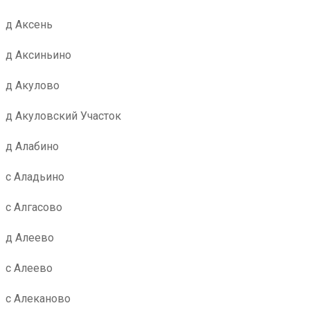
д Аксень
д Аксиньино
д Акулово
д Акуловский Участок
д Алабино
с Аладьино
с Алгасово
д Алеево
с Алеево
с Алеканово