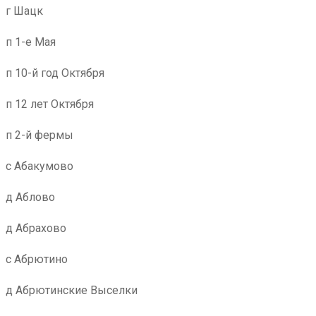
г Шацк
п 1-е Мая
п 10-й год Октября
п 12 лет Октября
п 2-й фермы
с Абакумово
д Аблово
д Абрахово
с Абрютино
д Абрютинские Выселки