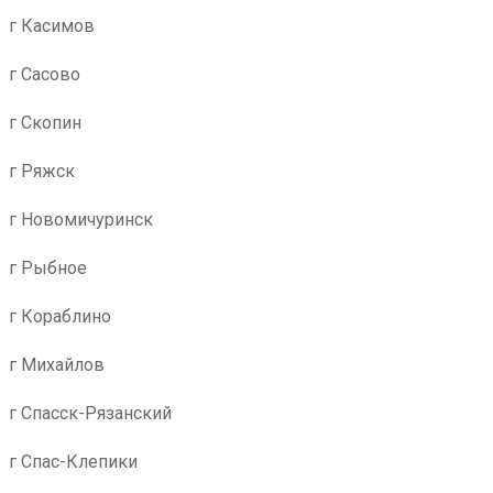
г Касимов
г Сасово
г Скопин
г Ряжск
г Новомичуринск
г Рыбное
г Кораблино
г Михайлов
г Спасск-Рязанский
г Спас-Клепики