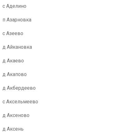
с Аделино
п Азарновка
с Азеево
д Айкановка
д Акаево
д Акапово
д Акбердеево
с Аксельмеево
д Аксеново
д Аксень