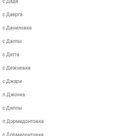
с Дада
с Даерга
с Даниловка
с Даппы
с Датта
с Дежневка
с Джари
п Джонка
с Диппы
п Дормидонтовка
с Дормидонтовка