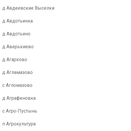
д Авдеевские Выселки
д Авдотьинка
д Авдотьино
д Аверькиево
д Агарково
д Агламазово
с Агломазово
д Аграфеновка
с Агро-Пустынь
п Агрокультура