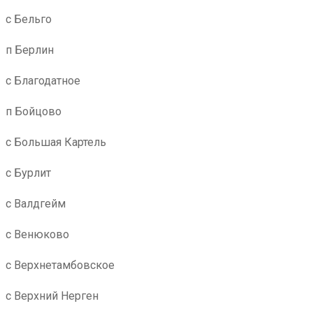
с Бельго
п Берлин
с Благодатное
п Бойцово
с Большая Картель
с Бурлит
с Валдгейм
с Венюково
с Верхнетамбовское
с Верхний Нерген