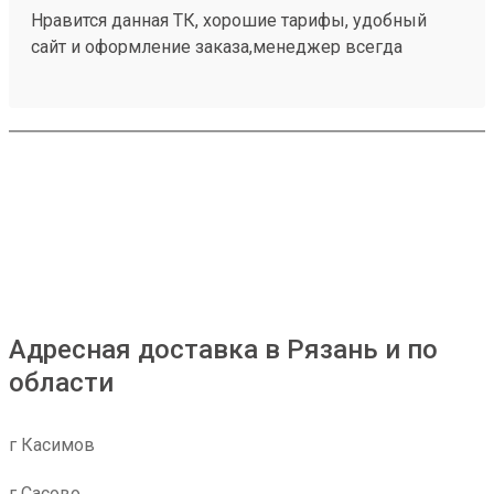
Нравится данная ТК, хорошие тарифы, удобный
сайт и оформление заказа,менеджер всегда
подскажет, жаль что не во всех городах есть
терминалы, а так рекомендую 251032715
Адресная доставка в Рязань и по
области
г Касимов
г Сасово