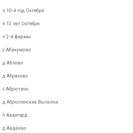
п 10-й год Октября
п 12 лет Октября
п 2-й фермы
с Абакумово
д Аблово
д Абрахово
с Абрютино
д Абрютинские Выселки
п Авангард
д Авдеево