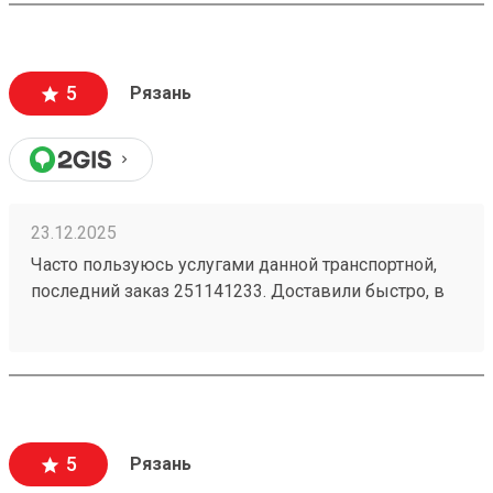
нужно ждать по пол дня ответа теперь буду
пользоваться этой компанией спасибо за быструю
доставку приехал в терминал без ожидания и всего
5
Рязань
забрал свой груз и поехал все быстро и хорошо
всем советую пользоваться этой компанией
23.12.2025
Часто пользуюсь услугами данной транспортной,
последний заказ 251141233. Доставили быстро, в
хорошем состоянии. Оператор ответил быстро и
исчерпывающе на все возникшие вопросы.
Рекомендую!
5
Рязань