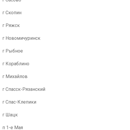
г Скопин
г Ряжск
г Новомичуринск
г Рыбное
г Кораблино
г Михайлов
г Спасск-Рязанский
г Спас-Клепики
г Шацк
п 1-е Мая