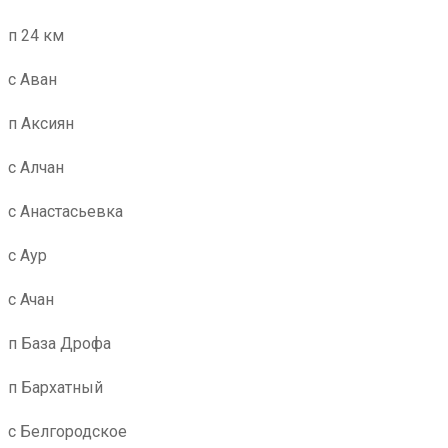
п 24 км
с Аван
п Аксиян
с Алчан
с Анастасьевка
с Аур
с Ачан
п База Дрофа
п Бархатный
с Белгородское