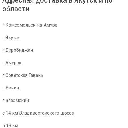
Адресная доставка в Якутск и по
области
г Комсомольск-на-Амуре
г Якутск
г Биробиджан
г Амурск
г Советская Гавань
г Бикин
г Вяземский
с 14 км Владивостокского шоссе
п 18 км