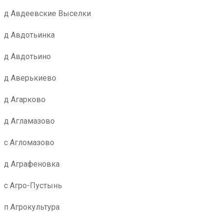
д Авдеевские Выселки
д Авдотьинка
д Авдотьино
д Аверькиево
д Агарково
д Агламазово
с Агломазово
д Аграфеновка
с Агро-Пустынь
п Агрокультура