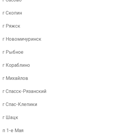
г Скопин
г Ряжск
г Новомичуринск
г Рыбное
г Кораблино
г Михайлов
г Спасск-Рязанский
г Спас-Клепики
г Шацк
п 1-е Мая