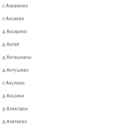
с Акрамово
с Аксаево
д Аксарино
д Актай
д Акташкасы
д Актушево
с Акулево
д Акшики
д Алаксары
д Алатаево