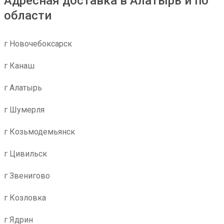
Адресная доставка в Алатырь и по
области
г Новочебоксарск
г Канаш
г Алатырь
г Шумерля
г Козьмодемьянск
г Цивильск
г Звенигово
г Козловка
г Ядрин