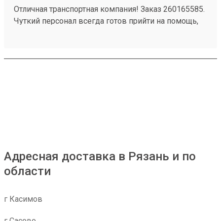
Отличная транспортная компания! Заказ 260165585.
Чуткий персонал всегда готов прийти на помощь,
быстро решает любые вопросы. Доставка товаров
осуществляется оперативно и надежно. Очень
довольна качеством услуг, рекомендую всем,
кому важна скорость и внимательность.
Адресная доставка в Рязань и по
области
г Касимов
г Сасово