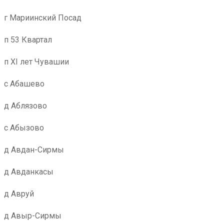
г Мариинский Посад
п 53 Квартал
п XI лет Чувашии
с Абашево
д Аблязово
с Абызово
д Авдан-Сирмы
д Авданкасы
д Авруй
д Авыр-Сирмы