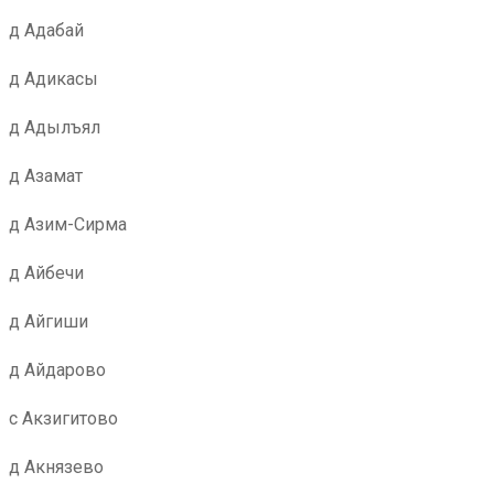
д Адабай
д Адикасы
д Адылъял
д Азамат
д Азим-Сирма
д Айбечи
д Айгиши
д Айдарово
с Акзигитово
д Акнязево