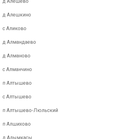
д Алешево
д Алешкино
с Аликово
д Алмандаево
д Алманово
с Алманчино
п Алтышево
с Алтышево
п Алтышево-Люльский
п Алшихово
д Алымкасы