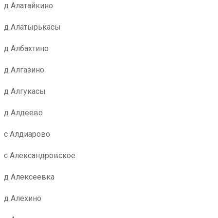
д Алатайкино
д Алатырькасы
д Албахтино
д Алгазино
д Алгукасы
д Алдеево
с Алдиарово
с Александровское
д Алексеевка
д Алехино