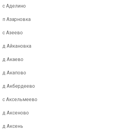
с Аделино
п Азарновка
с Азеево
д Айкановка
д Акаево
д Акапово
д Акбердеево
с Аксельмеево
д Аксеново
д Аксень