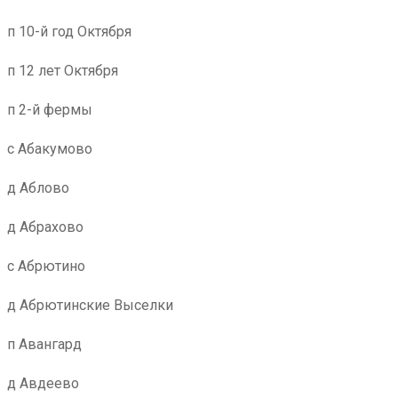
п 10-й год Октября
п 12 лет Октября
п 2-й фермы
с Абакумово
д Аблово
д Абрахово
с Абрютино
д Абрютинские Выселки
п Авангард
д Авдеево