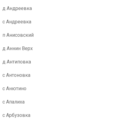
д Андреевка
с Андреевка
п Анисовский
д Аннин Верх
д Антиповка
с Антоновка
с Анютино
с Апалиха
с Арбузовка