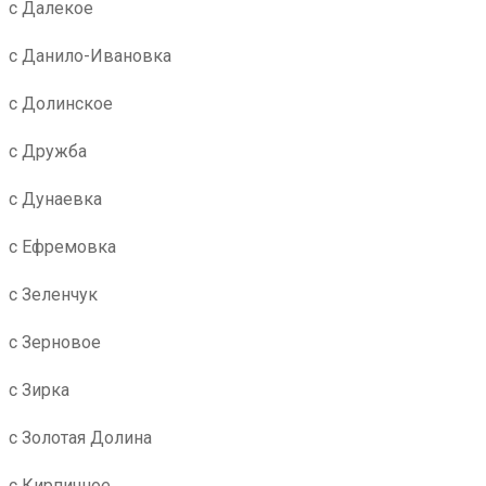
с Далекое
с Данило-Ивановка
с Долинское
с Дружба
с Дунаевка
с Ефремовка
с Зеленчук
с Зерновое
с Зирка
с Золотая Долина
с Кирпичное