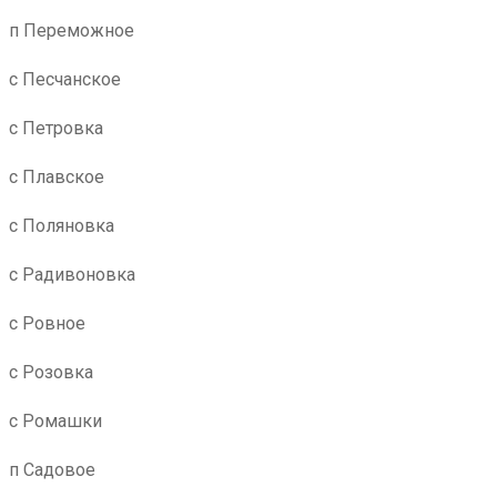
п Переможное
с Песчанское
с Петровка
с Плавское
с Поляновка
с Радивоновка
с Ровное
с Розовка
с Ромашки
п Садовое