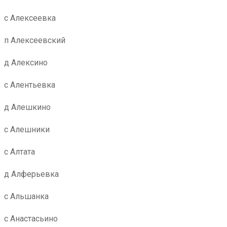
с Алексеевка
п Алексеевский
д Алексино
с Алентьевка
д Алешкино
с Алешники
с Алтата
д Алферьевка
с Альшанка
с Анастасьино