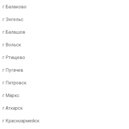
г Балаково
г Энгельс
г Балашов
г Вольск
г Ртищево
г Пугачев
г Петровск
г Маркс
г Аткарск
г Красноармейск