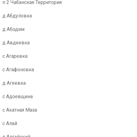
п 2 Чабанская Территория
д Абдуловка
д Абодим
д Авдеевка
с Агаревка
с Агафоновка
д Агеевка
с Адоевщина
с Акатная Маза
с Алай
п Алгайский