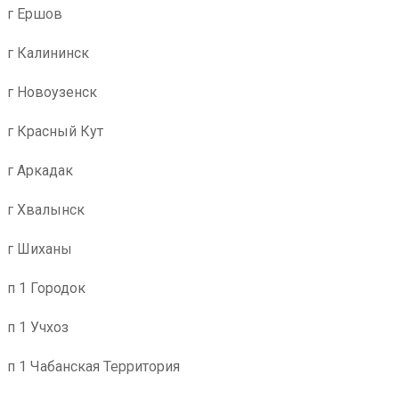
г Ершов
г Калининск
г Новоузенск
г Красный Кут
г Аркадак
г Хвалынск
г Шиханы
п 1 Городок
п 1 Учхоз
п 1 Чабанская Территория