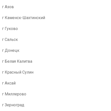
г Азов
г Каменск-Шахтинский
г Гуково
г Сальск
г Донецк
г Белая Калитва
г Красный Сулин
г Аксай
г Миллерово
г Зерноград