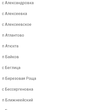
с Александровка
с Алексеевка
с Алексеевское
п Атлантово
п Атюхта
п Байков
с Беглица
п Березовая Роща
с Бессергеновка
п Ближнеейский