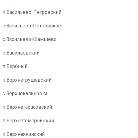
п Васильево-Петровский
с Васильево-Петровское
с Васильево-Шамшево
п Васильевский
п Вербный
п Верхнегрушевский
с Верхнекалиновка
п Верхнетарасовский
п Верхнетемерницкий
п Верхнеянинский