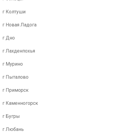
г Колтуши
г Новая Ладога
г Дно
г Лахденпохья
г Мурино
г Пыталово
г Приморск
г Каменногорск
г Бугры
г Любань