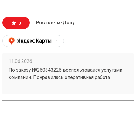
— общение максимально вежливое, менеджеры
приветливые и всегда готовы помочь с
оформлением. Самое главное для нас — это
5
Ростов-на-Дону
стопроцентная сохранность груза, коробки всегда
приходят чистыми и немятыми. Цены адекватные,
сроки соблюдаются. Рекомендую! (заказ №
260183788)
11.06.2026
По заказу №260343226 воспользовался услугами
компании. Понравилась оперативная работа
сотрудников и удобное оформление отправления.
Информацию по заказу предоставляли
своевременно. Замечаний по доставке нет.