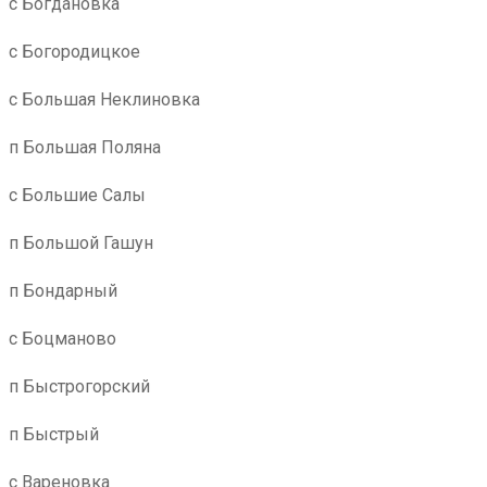
с Богдановка
с Богородицкое
с Большая Неклиновка
п Большая Поляна
с Большие Салы
п Большой Гашун
п Бондарный
с Боцманово
п Быстрогорский
п Быстрый
с Вареновка