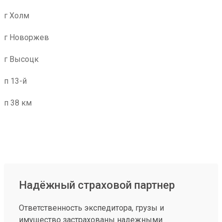
г Холм
г Новоржев
г Высоцк
п 13-й
п 38 км
Надёжный страховой партнер
Ответственность экспедитора, грузы и
имущество застрахованы надежными