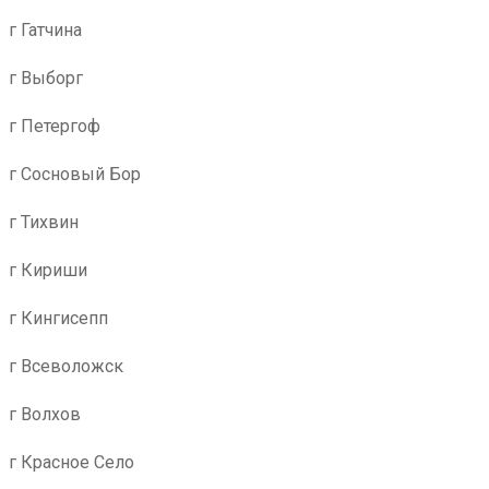
г Гатчина
г Выборг
г Петергоф
г Сосновый Бор
г Тихвин
г Кириши
г Кингисепп
г Всеволожск
г Волхов
г Красное Село