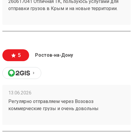
260617041 Отличная ТК, пользуюсь услугами для
отправки грузов в Крым и на новые территории.
Один из самых низких ценников на рынке,
перевозка грузов без повреждений (мои
отправления считаются хрупкими, повреждения
могут стоить очень дорого и они недопустимы).
Очень вежливый персонал, и удобное приложение.
5
Ростов-на-Дону
13.06.2026
Регулярно отправляем через Возовоз
коммерческие грузы и очень довольны
сотрудничеством. На терминале всегда идеальная
чистота и порядок, товар принимают и выдают
быстро. Персонал заслуживает отдельной похвалы