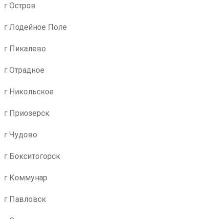
г Остров
г Лодейное Поле
г Пикалево
г Отрадное
г Никольское
г Приозерск
г Чудово
г Бокситогорск
г Коммунар
г Павловск