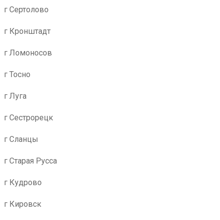
г Сертолово
г Кронштадт
г Ломоносов
г Тосно
г Луга
г Сестрорецк
г Сланцы
г Старая Русса
г Кудрово
г Кировск