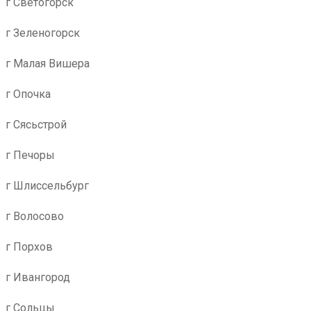
г Светогорск
г Зеленогорск
г Малая Вишера
г Опочка
г Сясьстрой
г Печоры
г Шлиссельбург
г Волосово
г Порхов
г Ивангород
г Сольцы