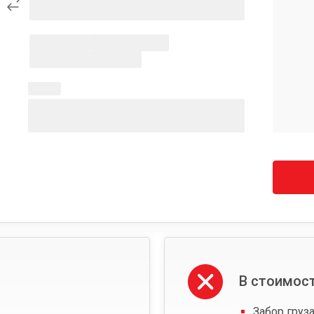
В стоимост
Забор груза