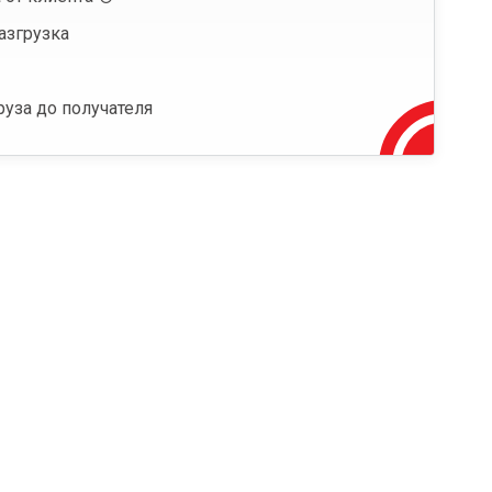
азгрузка
руза до получателя