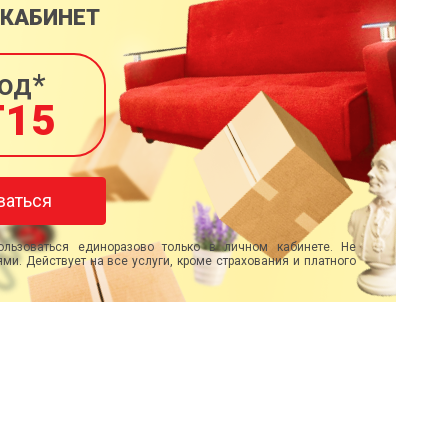
 КАБИНЕТ
од*
T15
ваться
льзоваться единоразово только в личном кабинете. Не
ми. Действует на все услуги, кроме страхования и платного