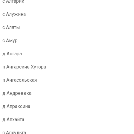
с Алтарик
с Алужина
с Аляты
с Амур
д Ангара
п Ангарские Хутора
п Ангасольская
д Андреевка
д Апраксина
д Апхайта
с Апхульта