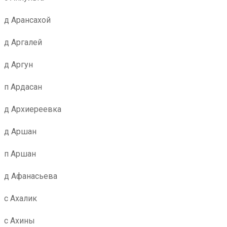
д Арансахой
д Аргалей
д Аргун
п Ардасан
д Архиереевка
д Аршан
п Аршан
д Афанасьева
с Ахалик
с Ахины