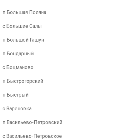
п Большая Поляна
с Большие Салы
п Большой Гашун
п Бондарный
с Боцманово
п Быстрогорский
п Быстрый
с Вареновка
п Васильево-Петровский
с Васильево-Петровское