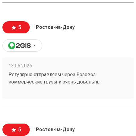
отправления считаются хрупкими, повреждения
могут стоить очень дорого и они недопустимы).
Очень вежливый персонал, и удобное приложение.
5
Ростов-на-Дону
13.06.2026
Регулярно отправляем через Возовоз
коммерческие грузы и очень довольны
сотрудничеством. На терминале всегда идеальная
чистота и порядок, товар принимают и выдают
быстро. Персонал заслуживает отдельной похвалы
— общение максимально вежливое, менеджеры
приветливые и всегда готовы помочь с
оформлением. Самое главное для нас — это
5
Ростов-на-Дону
стопроцентная сохранность груза, коробки всегда