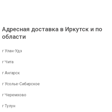
Адресная доставка в Иркутск и по
области
г Улан-Удэ
г Чита
г Ангарск
г Усолье-Сибирское
г Черемхово
г Тулун