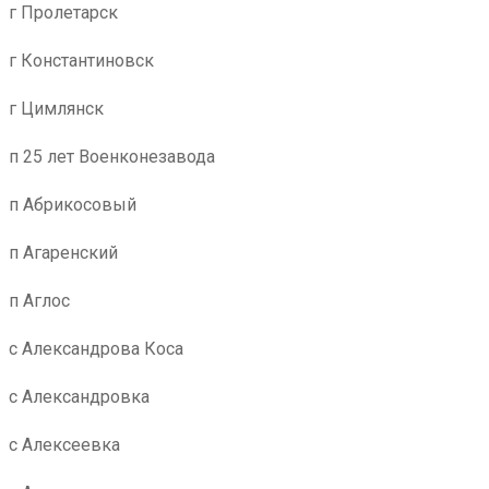
г Пролетарск
г Константиновск
г Цимлянск
п 25 лет Военконезавода
п Абрикосовый
п Агаренский
п Аглос
с Александрова Коса
с Александровка
с Алексеевка