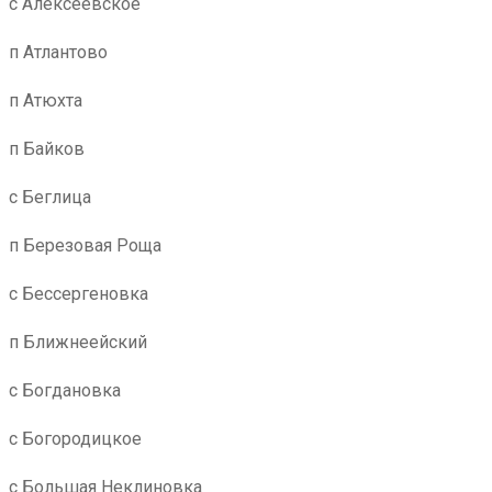
с Алексеевское
п Атлантово
п Атюхта
п Байков
с Беглица
п Березовая Роща
с Бессергеновка
п Ближнеейский
с Богдановка
с Богородицкое
с Большая Неклиновка