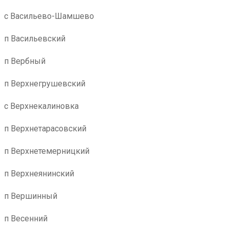
с Васильево-Шамшево
п Васильевский
п Вербный
п Верхнегрушевский
с Верхнекалиновка
п Верхнетарасовский
п Верхнетемерницкий
п Верхнеянинский
п Вершинный
п Весенний