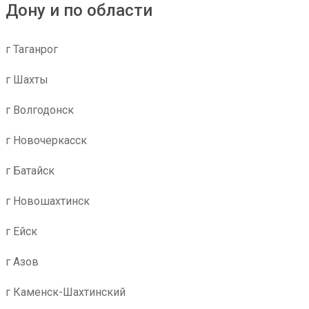
Дону и по области
г Таганрог
г Шахты
г Волгодонск
г Новочеркасск
г Батайск
г Новошахтинск
г Ейск
г Азов
г Каменск-Шахтинский