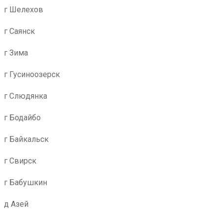
г Шелехов
г Саянск
г Зима
г Гусиноозерск
г Слюдянка
г Бодайбо
г Байкальск
г Свирск
г Бабушкин
д Азей