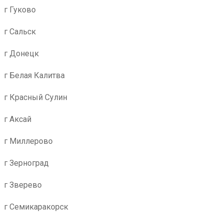
г Гуково
г Сальск
г Донецк
г Белая Калитва
г Красный Сулин
г Аксай
г Миллерово
г Зерноград
г Зверево
г Семикаракорск