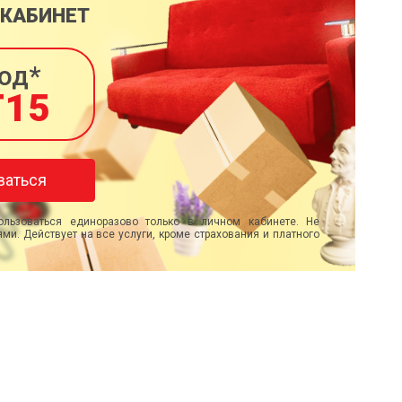
 КАБИНЕТ
од*
T15
ваться
льзоваться единоразово только в личном кабинете. Не
ми. Действует на все услуги, кроме страхования и платного