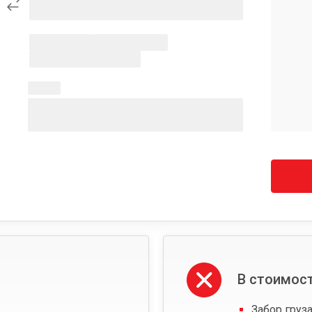
В стоимост
Забор груза