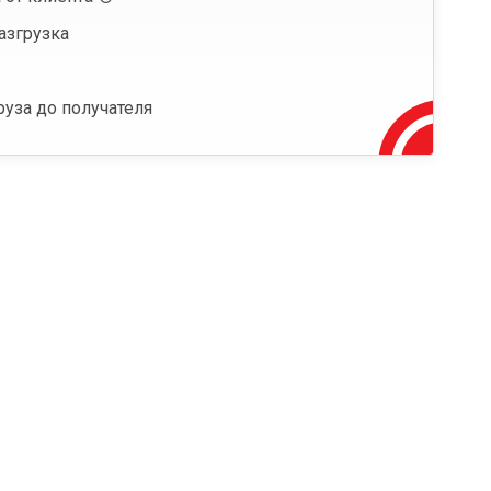
азгрузка
руза до получателя