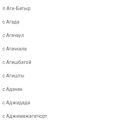
п Ага-Батыр
с Агада
с Агачаул
с Агачкала
с Агишбатой
с Агишты
с Аданак
с Аджидада
с Аджимажагатюрт