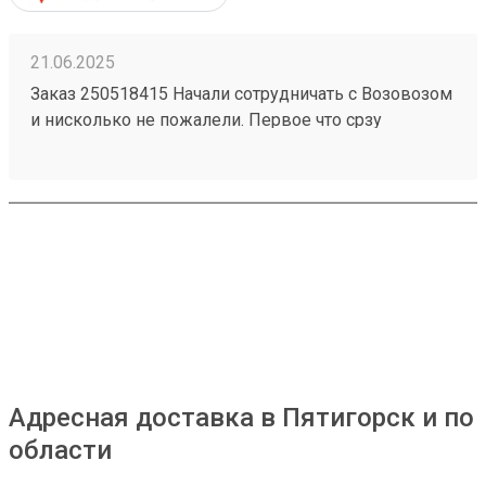
21.06.2025
Заказ 250518415 Начали сотрудничать с Возовозом
и нисколько не пожалели. Первое что срзу
бросилось в глаза это очень удобный интерфейс в
личном кабинете польователя. Все супер-понятно.
Сроки доставки тоже отличные. Из Питера в Пензу
за 2 дня! Супер! Цены ниже чем у конкурентов.
Если Возовоз будет и дальше так работать, то
серьезно подвинет конкурентов
Адресная доставка в Пятигорск и по
области