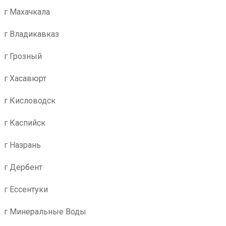
г Махачкала
г Владикавказ
г Грозный
г Хасавюрт
г Кисловодск
г Каспийск
г Назрань
г Дербент
г Ессентуки
г Минеральные Воды