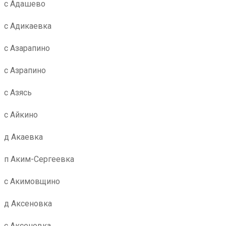
с Адашево
с Адикаевка
с Азарапино
с Азрапино
с Азясь
с Айкино
д Акаевка
п Аким-Сергеевка
с Акимовщино
д Аксеновка
с Аксеновка