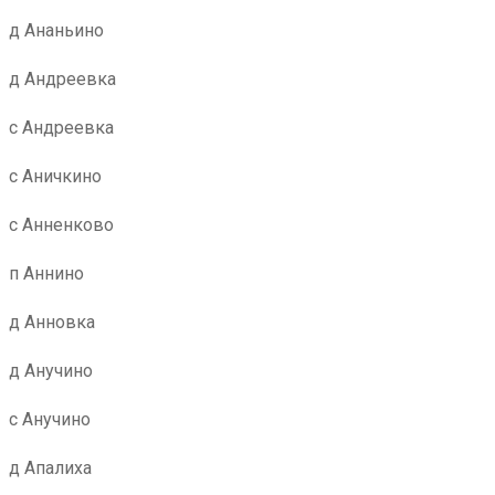
д Ананьино
д Андреевка
с Андреевка
с Аничкино
с Анненково
п Аннино
д Анновка
д Анучино
с Анучино
д Апалиха