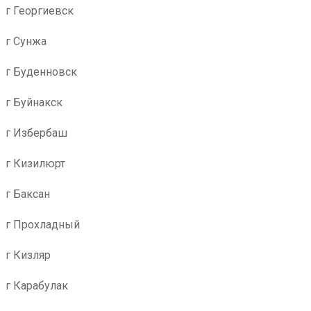
г Георгиевск
г Сунжа
г Буденновск
г Буйнакск
г Избербаш
г Кизилюрт
г Баксан
г Прохладный
г Кизляр
г Карабулак