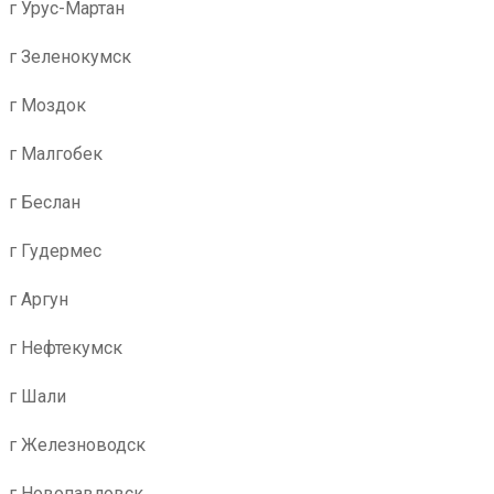
г Урус-Мартан
г Зеленокумск
г Моздок
г Малгобек
г Беслан
г Гудермес
г Аргун
г Нефтекумск
г Шали
г Железноводск
г Новопавловск