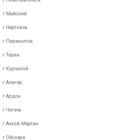
г Майский
г Нарткала
г Лермонтов
г Терек
г Курчалой
г Алагир
г Ардон
г Чегем
г Ачхой-Мартан
г Ойсхара