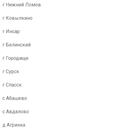
г Нижний Ломов
г Ковылкино
г Инсар
г Белинский
г Городище
г Сурск
г Спасск
с Абашево
с Авдалово
д Агринка