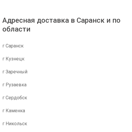
Адресная доставка в Саранск и по
области
г Саранск
г Кузнецк
г Заречный
г Рузаевка
г Сердобск
г Каменка
г Никольск