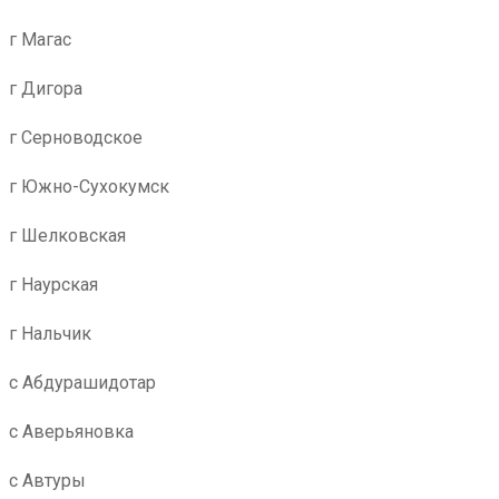
г Магас
г Дигора
г Серноводское
г Южно-Сухокумск
г Шелковская
г Наурская
г Нальчик
с Абдурашидотар
с Аверьяновка
с Автуры