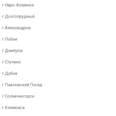
г Наро-Фоминск
г Долгопрудный
г Александров
г Лобня
г Дмитров
г Ступино
г Дубна
г Павловский Посад
г Солнечногорск
г Климовск