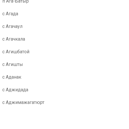
п Ага-Батыр
с Агада
с Агачаул
с Агачкала
с Агишбатой
с Агишты
с Аданак
с Аджидада
с Аджимажагатюрт