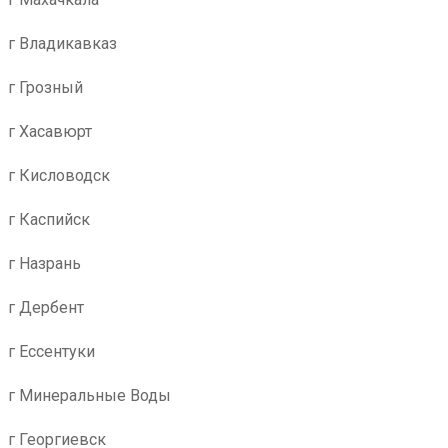
г Владикавказ
г Грозный
г Хасавюрт
г Кисловодск
г Каспийск
г Назрань
г Дербент
г Ессентуки
г Минеральные Воды
г Георгиевск