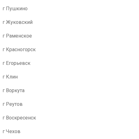
г Пушкино
г Жуковский
г Раменское
г Красногорск
г Егорьевск
г Клин
г Воркута
г Реутов
г Воскресенск
г Чехов