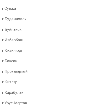
г Сунжа
г Буденновск
г Буйнакск
г Избербаш
г Кизилюрт
г Баксан
г Прохладный
г Кизляр
г Карабулак
г Урус-Мартан