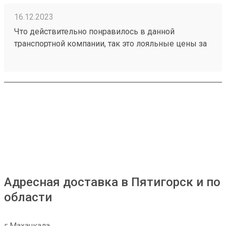
16.12.2023
Что действительно понравилось в данной
транспортной компании, так это лояльные цены за
транспортировку товаров, ещё отмечу
доброжелательное отношение работников склада
к получателям грузов. Чего действительно не
хватает, так это вилочного погрузчика, с помощью
которого можно было бы осуществлять забор
больших грузов, из-за его отсутствия не заказываю
большие товары через эту ТК. Один из грузов
который я забирал: №230953002
Адресная доставка в Пятигорск и по
области
г Махачкала