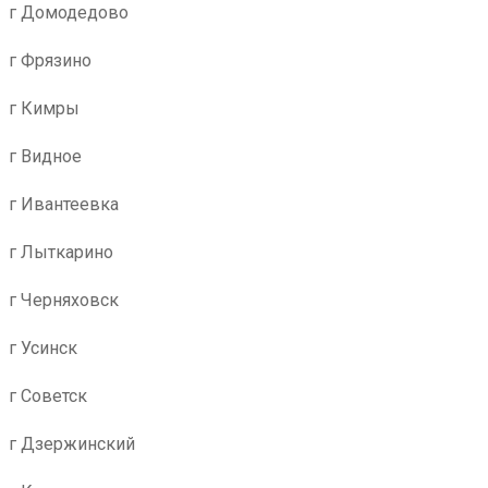
г Домодедово
г Фрязино
г Кимры
г Видное
г Ивантеевка
г Лыткарино
г Черняховск
г Усинск
г Советск
г Дзержинский