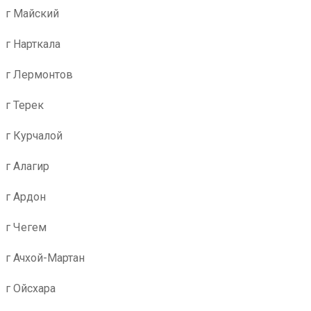
г Майский
г Нарткала
г Лермонтов
г Терек
г Курчалой
г Алагир
г Ардон
г Чегем
г Ачхой-Мартан
г Ойсхара