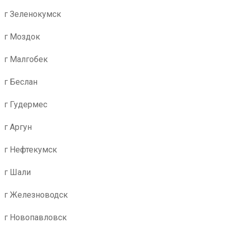
г Зеленокумск
г Моздок
г Малгобек
г Беслан
г Гудермес
г Аргун
г Нефтекумск
г Шали
г Железноводск
г Новопавловск