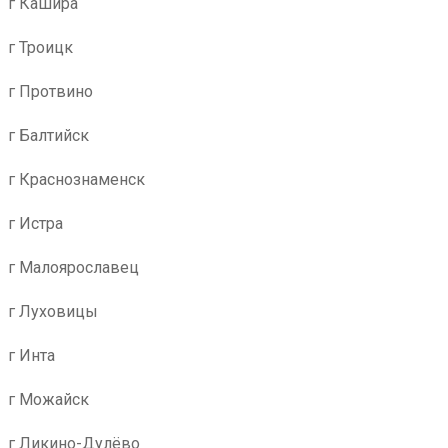
г Кашира
г Троицк
г Протвино
г Балтийск
г Краснознаменск
г Истра
г Малоярославец
г Луховицы
г Инта
г Можайск
г Ликино-Дулёво