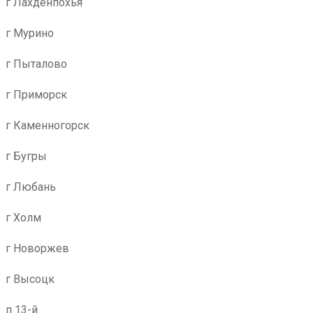
г Лахденпохья
г Мурино
г Пыталово
г Приморск
г Каменногорск
г Бугры
г Любань
г Холм
г Новоржев
г Высоцк
п 13-й