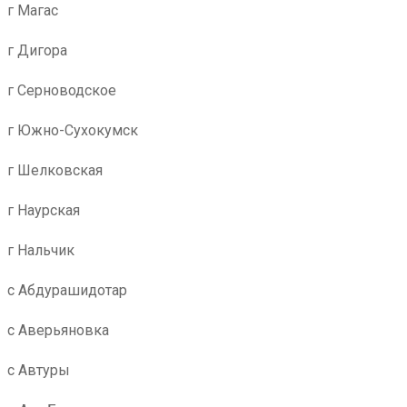
г Магас
г Дигора
г Серноводское
г Южно-Сухокумск
г Шелковская
г Наурская
г Нальчик
с Абдурашидотар
с Аверьяновка
с Автуры