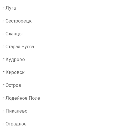
г Луга
г Сестрорецк
г Сланцы
г Старая Русса
г Кудрово
г Кировск
г Остров
г Лодейное Поле
г Пикалево
г Отрадное