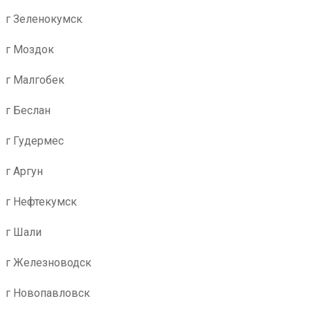
г Зеленокумск
г Моздок
г Малгобек
г Беслан
г Гудермес
г Аргун
г Нефтекумск
г Шали
г Железноводск
г Новопавловск