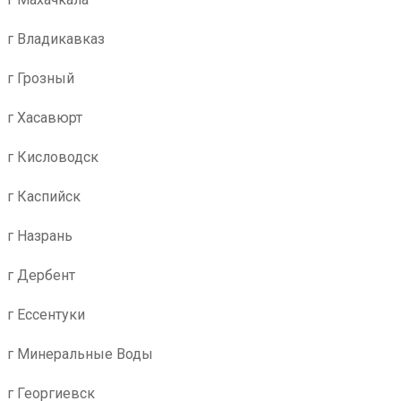
г Владикавказ
г Грозный
г Хасавюрт
г Кисловодск
г Каспийск
г Назрань
г Дербент
г Ессентуки
г Минеральные Воды
г Георгиевск