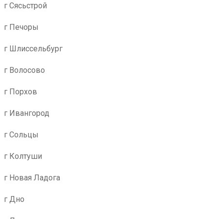
г Сясьстрой
г Печоры
г Шлиссельбург
г Волосово
г Порхов
г Ивангород
г Сольцы
г Колтуши
г Новая Ладога
г Дно