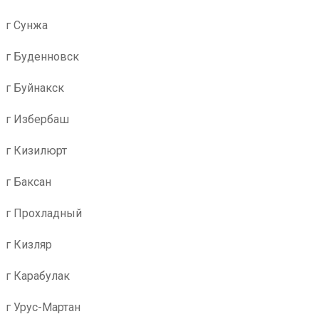
г Сунжа
г Буденновск
г Буйнакск
г Избербаш
г Кизилюрт
г Баксан
г Прохладный
г Кизляр
г Карабулак
г Урус-Мартан