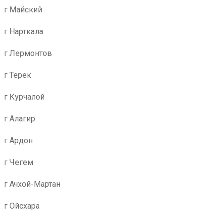
г Майский
г Нарткала
г Лермонтов
г Терек
г Курчалой
г Алагир
г Ардон
г Чегем
г Ачхой-Мартан
г Ойсхара