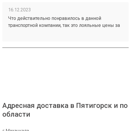
16.12.2023
Что действительно понравилось в данной
транспортной компании, так это лояльные цены за
транспортировку товаров, ещё отмечу
доброжелательное отношение работников склада
к получателям грузов. Чего действительно не
хватает, так это вилочного погрузчика, с помощью
которого можно было бы осуществлять забор
больших грузов, из-за его отсутствия не заказываю
большие товары через эту ТК. Один из грузов
который я забирал: №230953002
Адресная доставка в Пятигорск и по
области
г Махачкала