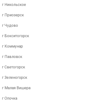
г Никольское
г Приозерск
г Чудово
г Бокситогорск
г Коммунар
г Павловск
г Светогорск
г Зеленогорск
г Малая Вишера
г Опочка