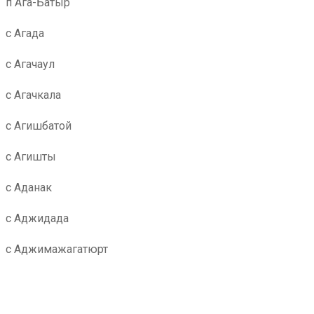
п Ага-Батыр
с Агада
с Агачаул
с Агачкала
с Агишбатой
с Агишты
с Аданак
с Аджидада
с Аджимажагатюрт