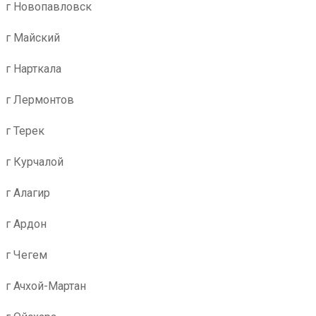
г Новопавловск
г Майский
г Нарткала
г Лермонтов
г Терек
г Курчалой
г Алагир
г Ардон
г Чегем
г Ачхой-Мартан