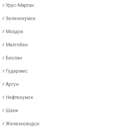
г Урус-Мартан
г Зеленокумск
г Моздок
г Малгобек
г Беслан
г Гудермес
г Аргун
г Нефтекумск
г Шали
г Железноводск