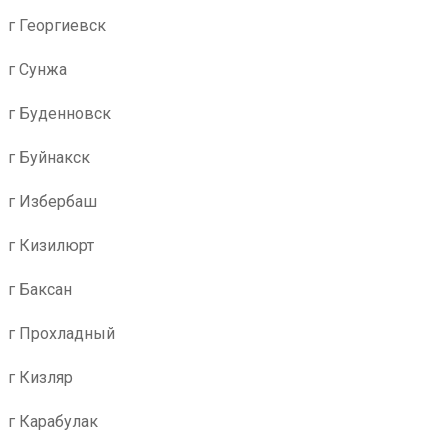
г Георгиевск
г Сунжа
г Буденновск
г Буйнакск
г Избербаш
г Кизилюрт
г Баксан
г Прохладный
г Кизляр
г Карабулак