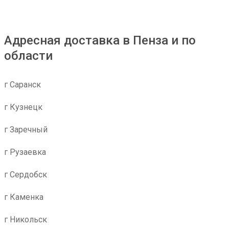
Адресная доставка в Пенза и по
области
г Саранск
г Кузнецк
г Заречный
г Рузаевка
г Сердобск
г Каменка
г Никольск