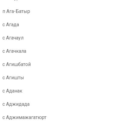
п Ага-Батыр
с Агада
с Агачаул
с Агачкала
с Агишбатой
с Агишты
с Аданак
с Аджидада
с Аджимажагатюрт