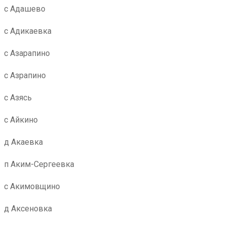
с Адашево
с Адикаевка
с Азарапино
с Азрапино
с Азясь
с Айкино
д Акаевка
п Аким-Сергеевка
с Акимовщино
д Аксеновка