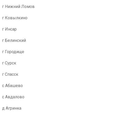
г Нижний Ломов
г Ковылкино
г Инсар
г Белинский
г Городище
г Сурск
г Спасск
с Абашево
с Авдалово
д Агринка