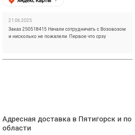
21.06.2025
Заказ 250518415 Начали сотрудничать с Возовозом
и нисколько не пожалели. Первое что срзу
бросилось в глаза это очень удобный интерфейс в
личном кабинете польователя. Все супер-понятно.
Сроки доставки тоже отличные. Из Питера в Пензу
за 2 дня! Супер! Цены ниже чем у конкурентов.
Если Возовоз будет и дальше так работать, то
серьезно подвинет конкурентов
Адресная доставка в Пятигорск и по
области