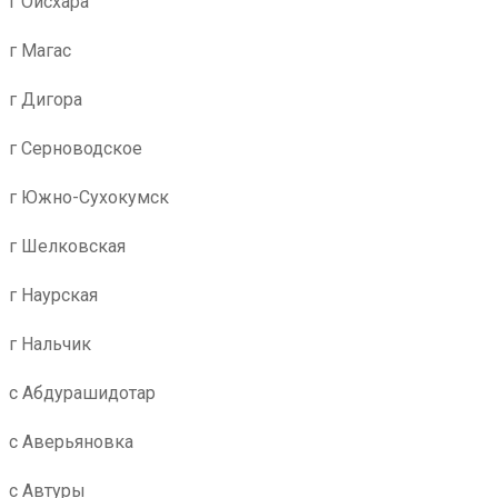
г Ойсхара
г Магас
г Дигора
г Серноводское
г Южно-Сухокумск
г Шелковская
г Наурская
г Нальчик
с Абдурашидотар
с Аверьяновка
с Автуры