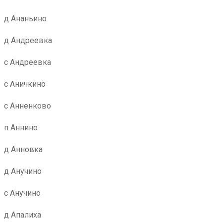
д Ананьино
д Андреевка
с Андреевка
с Аничкино
с Анненково
п Аннино
д Анновка
д Анучино
с Анучино
д Апалиха