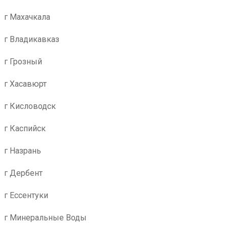
г Махачкала
г Владикавказ
г Грозный
г Хасавюрт
г Кисловодск
г Каспийск
г Назрань
г Дербент
г Ессентуки
г Минеральные Воды