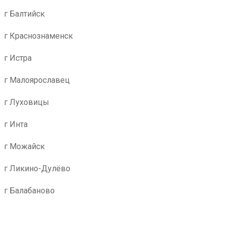
г Балтийск
г Краснознаменск
г Истра
г Малоярославец
г Луховицы
г Инта
г Можайск
г Ликино-Дулёво
г Балабаново