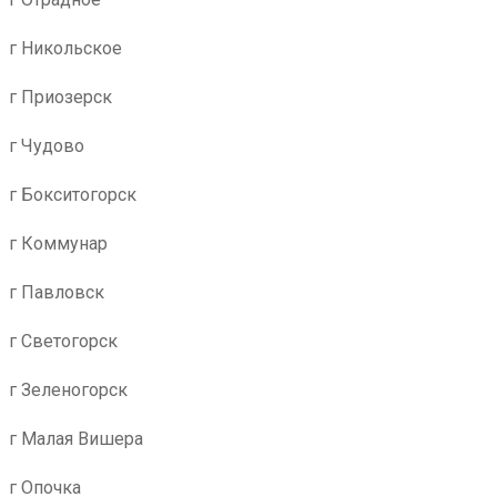
г Никольское
г Приозерск
г Чудово
г Бокситогорск
г Коммунар
г Павловск
г Светогорск
г Зеленогорск
г Малая Вишера
г Опочка