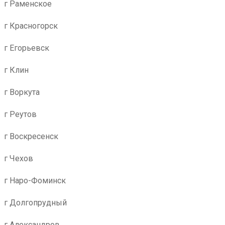
г Раменское
г Красногорск
г Егорьевск
г Клин
г Воркута
г Реутов
г Воскресенск
г Чехов
г Наро-Фоминск
г Долгопрудный
г Александров