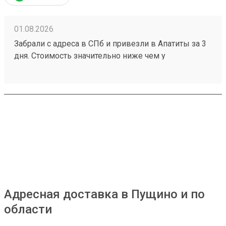
01.08.2026
Забрали с адреса в СПб и привезли в Апатиты за 3
дня. Стоимость значительно ниже чем у
конкурентов. Нет очередей на выдаче . Своя
эстакада. В общем теперь работаю только с этой
компанией! Номер заказа 260691900.
Адресная доставка в Пущино и по
области