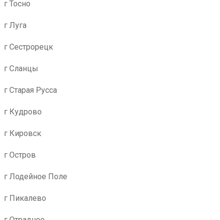
г Тосно
г Луга
г Сестрорецк
г Сланцы
г Старая Русса
г Кудрово
г Кировск
г Остров
г Лодейное Поле
г Пикалево
г Отрадное