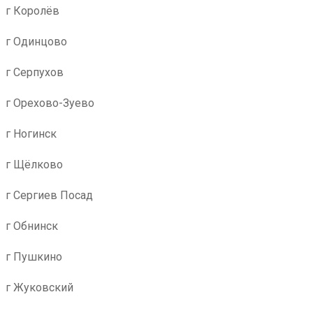
г Королёв
г Одинцово
г Серпухов
г Орехово-Зуево
г Ногинск
г Щёлково
г Сергиев Посад
г Обнинск
г Пушкино
г Жуковский