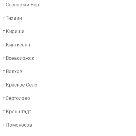
г Сосновый Бор
г Тихвин
г Кириши
г Кингисепп
г Всеволожск
г Волхов
г Красное Село
г Сертолово
г Кронштадт
г Ломоносов