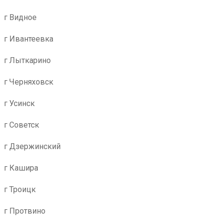
г Видное
г Ивантеевка
г Лыткарино
г Черняховск
г Усинск
г Советск
г Дзержинский
г Кашира
г Троицк
г Протвино