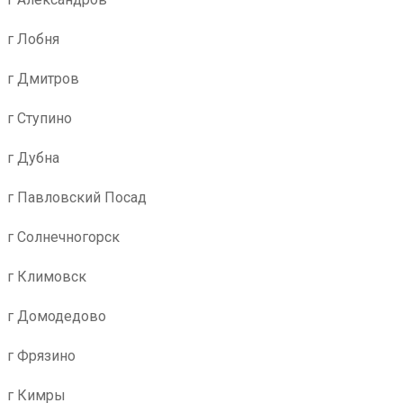
г Лобня
г Дмитров
г Ступино
г Дубна
г Павловский Посад
г Солнечногорск
г Климовск
г Домодедово
г Фрязино
г Кимры