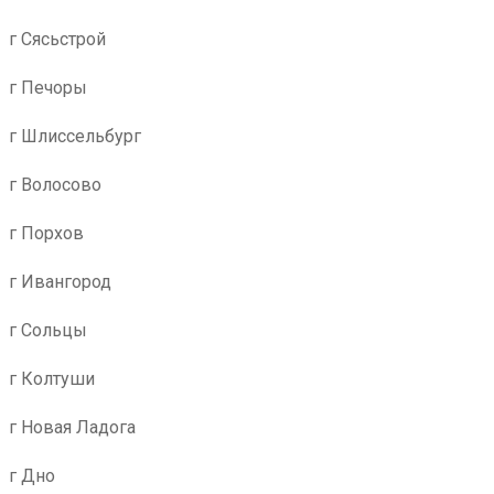
г Сясьстрой
г Печоры
г Шлиссельбург
г Волосово
г Порхов
г Ивангород
г Сольцы
г Колтуши
г Новая Ладога
г Дно