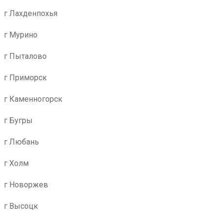
г Лахденпохья
г Мурино
г Пыталово
г Приморск
г Каменногорск
г Бугры
г Любань
г Холм
г Новоржев
г Высоцк