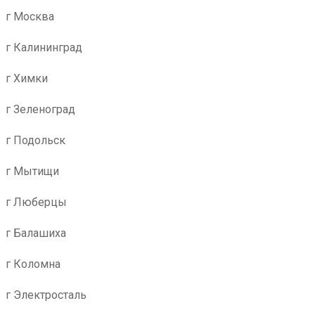
г Москва
г Калининград
г Химки
г Зеленоград
г Подольск
г Мытищи
г Люберцы
г Балашиха
г Коломна
г Электросталь