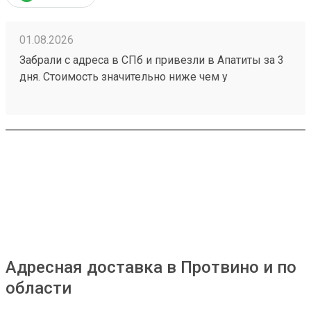
01.08.2026
Забрали с адреса в СПб и привезли в Апатиты за 3
дня. Стоимость значительно ниже чем у
конкурентов. Нет очередей на выдаче . Своя
эстакада. В общем теперь работаю только с этой
компанией! Номер заказа 260691900.
Адресная доставка в Протвино и по
области