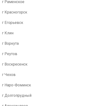
г Раменское
г Красногорск
г Егорьевск
г Клин
г Воркута
г Реутов
г Воскресенск
г Чехов
г Наро-Фоминск
г Долгопрудный
г Александров