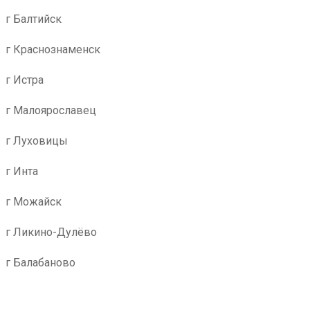
г Балтийск
г Краснознаменск
г Истра
г Малоярославец
г Луховицы
г Инта
г Можайск
г Ликино-Дулёво
г Балабаново