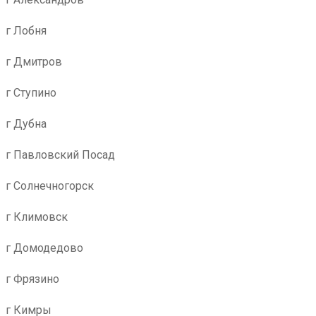
г Лобня
г Дмитров
г Ступино
г Дубна
г Павловский Посад
г Солнечногорск
г Климовск
г Домодедово
г Фрязино
г Кимры