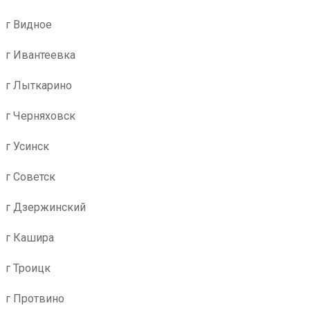
г Видное
г Ивантеевка
г Лыткарино
г Черняховск
г Усинск
г Советск
г Дзержинский
г Кашира
г Троицк
г Протвино