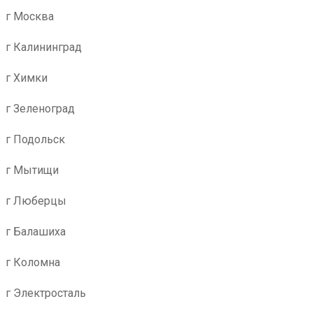
г Москва
г Калининград
г Химки
г Зеленоград
г Подольск
г Мытищи
г Люберцы
г Балашиха
г Коломна
г Электросталь