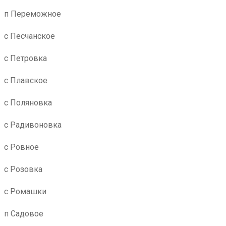
п Переможное
с Песчанское
с Петровка
с Плавское
с Поляновка
с Радивоновка
с Ровное
с Розовка
с Ромашки
п Садовое