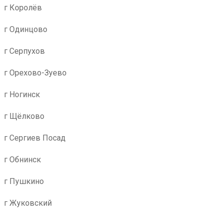
г Королёв
г Одинцово
г Серпухов
г Орехово-Зуево
г Ногинск
г Щёлково
г Сергиев Посад
г Обнинск
г Пушкино
г Жуковский