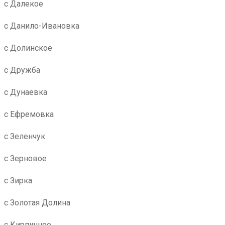
с Далекое
с Данило-Ивановка
с Долинское
с Дружба
с Дунаевка
с Ефремовка
с Зеленчук
с Зерновое
с Зирка
с Золотая Долина
с Кирпичное